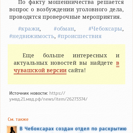
По факту мошенничества решается
вопрос о возбуждении уголовного дела,
проводятся проверочные мероприятия.
#кражи
,
#обман
,
#Чебоксары
,
#недвижимость
,
#происшествия
Еще больше интересных и
актуальных новостей вы найдете
в
чувашской версии
сайта!
Источник новости:
https://
умвд.21.мвд.рф/news/item/26273374/
См. также
В Чебоксарах создан отдел по раскрытию