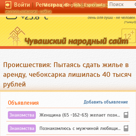
Войти
|
Регистрация
|
Чӑвашла
English
Esperanto
Вход необходим для полног
использования сайта
Человек, который не может найти час в
+25.8 °C
день для души - не человек.
(Талмуд)
Происшествия: Пытаясь сдать жилье в
аренду, чебоксарка лишилась 40 тысяч
рублей
Объявления
Добавить объявление
Знакомства
Женщина (65 -162-63) желает познакомиться с одиноким, добродушным, без вредных ...
Знакомства
Познакомлюсь с мужчиной любящим танцевать и петь на родном чувашском языке