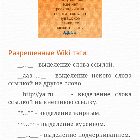
еще нет
раскладки для
печати текста на
чувашском
языке, ее
можете взять
ЗДЕСЬ
.
Разрешенные Wiki тэги:
__...__ - выделение слова ссылой.
__aaa|...__ - выделение некого слова
ссылкой на другое слово.
__http://ya.ru|...__ - выделение слова
ссылкой на внешнюю ссылку.
**...** - выделение жирным.
~~...~~ - выделение курсивом.
___...___ - выделение подчеркиванием.