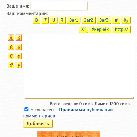
Ваше имя:
Ваш комментарий:
B
T
U
T
Заг1
Заг2
Заг3
#
X
2
2
X
Ӳкерчĕк
http://
Всего введено:
0
симв. Лимит:
1200
симв.
- согласен с
Правилами
публикации
комментариев
Если у вас все