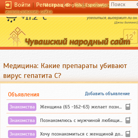
Войти
|
Регистрация
|
Чӑвашла
English
Esperanto
Вход необходим для полног
использования сайта
Чем тоньше лед, тем больше хочется
+17.2 °C
убедиться, выдержит ли он.
(Джош Биллингс)
Медицина: Какие препараты убивают
вирус гепатита С?
Объявления
Добавить объявление
Знакомства
Женщина (65 -162-63) желает познакомиться с одиноким, добродушным, без вредных ...
Знакомства
Познакомлюсь с мужчиной любящим танцевать и петь на родном чувашском языке
Знакомства
Хочу познакомиться с женщиной до 55 лет чувашской или русской национальности дл...