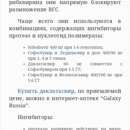
рибавирина они напрямую блокируют
размножение ВГС.
Чаще всего они используются в
комбинациях, содержащих ингибиторы
протеаз и нуклеотид полимеразы:
Sofosbuvir 400 мг при 1-6 генотипах;
Софосбувир и Ледипасвир
в дозе 400/90 мг
при 1, 4 и 5 типах;
Даклатасвир 60 мг совместно с
Софосбувиром при 1-5 ГТ;
Софосбувир и Велпатасавир 400/100 мг при
1-6 ГТ.
Купить даклатасвир
, по приемлемой
цене, можно в интернет-аптеке “Galaxy
Russia”.
Ингибиторы:
протеазы напрямую действуют на вирус,