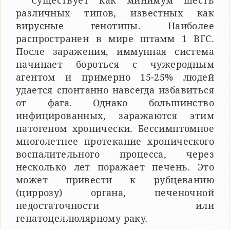
Существует как минимум шесть
различных типов, известных как
вирусные генотипы. Наиболее
распространен в мире штамм 1 ВГС.
После заражения, иммунная система
начинает бороться с чужеродным
агентом и примерно 15-25% людей
удается спонтанно навсегда избавиться
от фага. Однако большинство
инфицированных, заражаются этим
патогеном хронически. Бессимптомное
многолетнее протекание хронического
воспалительного процесса, через
несколько лет поражает печень. Это
может привести к рубцеванию
(циррозу) органа, печеночной
недостаточности или
гепатоцеллюлярному раку.