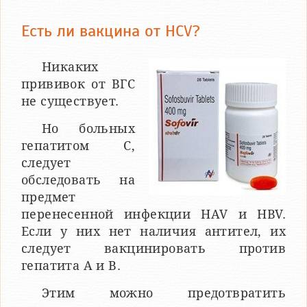
Есть ли вакцина от HCV?
Никаких
прививок от ВГС
не существует.
Но больных
гепатитом С,
следует
обследовать на
предмет
перенесенной инфекции HAV и HBV.
Если у них нет наличия антител, их
следует вакцинировать против
гепатита А и В.
Этим можно предотвратить