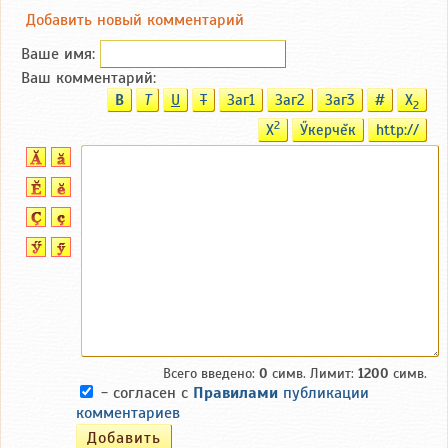
Добавить новый комментарий
Ваше имя:
Ваш комментарий:
B
T
U
T
Заг1
Заг2
Заг3
#
X
2
2
X
Ӳкерчĕк
http://
Всего введено:
0
симв. Лимит:
1200
симв.
- согласен с
Правилами
публикации
комментариев