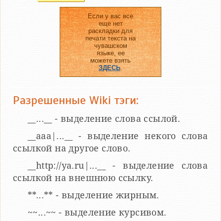
Если у вас все
еще нет
раскладки для
печати текста на
чувашском
языке, ее
можете взять
ЗДЕСЬ
.
Разрешенные Wiki тэги:
__...__ - выделение слова ссылой.
__aaa|...__ - выделение некого слова
ссылкой на другое слово.
__http://ya.ru|...__ - выделение слова
ссылкой на внешнюю ссылку.
**...** - выделение жирным.
~~...~~ - выделение курсивом.