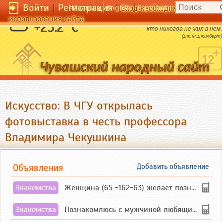
Войти
|
Регистрация
|
Чӑвашла
English
Esperanto
Вход необходим для полног
использования сайта
Не могут понять жизнь в этом мире те,
+25.2 °C
кто никогда не жил в нем.
(Дж.М.Джилберт)
Искусство: В ЧГУ открылась
фотовыставка в честь профессора
Владимира Чекушкина
Объявления
Добавить объявление
Знакомства
Женщина (65 -162-63) желает познакомиться с одиноким, добродушным, без вредных ...
Знакомства
Познакомлюсь с мужчиной любящим танцевать и петь на родном чувашском языке