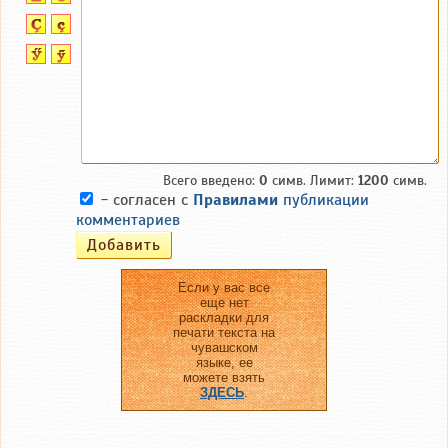
Всего введено:
0
симв. Лимит:
1200
симв.
- согласен с
Правилами
публикации
комментариев
Если у вас все
еще нет
раскладки для
печати текста на
чувашском
языке, ее
можете взять
ЗДЕСЬ
.