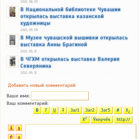
2021, 08, 07
В Национальной библиотеке Чувашии
открылась выставка казанской
художницы
2021, 09, 09
В Музее чувашской вышивки открылась
выставка Анны Брагиной
2021, 09, 11
В ЧГХМ открылась выставка Валерия
Северянина
2021, 09, 11
Добавить новый комментарий
Ваше имя:
Ваш комментарий:
B
T
U
T
Заг1
Заг2
Заг3
#
X
2
2
X
Ӳкерчĕк
http://