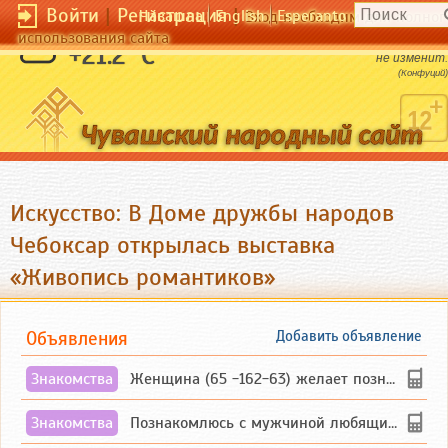
Войти
|
Регистрация
|
Чӑвашла
English
Esperanto
Вход необходим для полног
использования сайта
Молчание - верный друг, который никогда
+21.2 °C
не изменит.
(Конфуций)
Искусство: В Доме дружбы народов
Чебоксар открылась выставка
«Живопись романтиков»
Объявления
Добавить объявление
Знакомства
Женщина (65 -162-63) желает познакомиться с одиноким, добродушным, без вредных ...
Знакомства
Познакомлюсь с мужчиной любящим танцевать и петь на родном чувашском языке