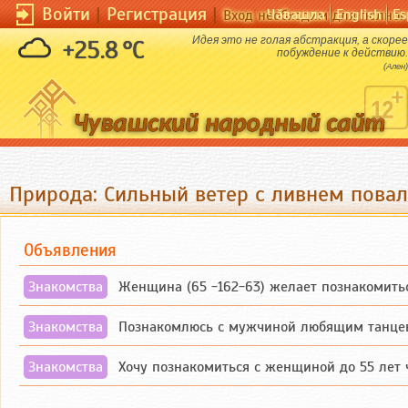
Войти
|
Регистрация
|
Чӑвашла
English
Es
Вход необходим для полног
Идея это не голая абстракция, а скорее
+25.8 °C
побуждение к действию.
(Ален)
Природа: Сильный ветер с ливнем пова
Объявления
Знакомства
Женщина (65 -162-63) желает познакомиться с одиноким, доброд
Знакомства
Познакомлюсь с мужчиной любящим танцевать и петь на ро
Знакомства
Хочу познакомиться с женщиной до 55 лет чувашской или русской