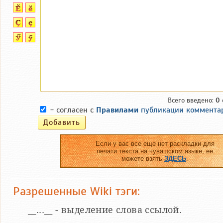
Всего введено:
0
- согласен с
Правилами
публикации коммента
Если у вас все еще нет раскладки для
печати текста на чувашском языке, ее
можете взять
ЗДЕСЬ
.
Разрешенные Wiki тэги:
__...__ - выделение слова ссылой.