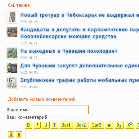
См. также
Новый тротуар в Чебоксарах не выдержал 
2021, 06, 16
Кандидаты в депутаты и парламентские пар
Новочебоксарске моющие средства
2021, 07, 21
На выходных в Чувашии похолодает
2021, 07, 23
Для Чувашии закупят дополнительные един
2021, 08, 03
Опубликован график работы мобильных пун
2021, 08, 03
Добавить новый комментарий
Ваше имя:
Ваш комментарий:
2
B
T
U
T
Заг1
Заг2
Заг3
#
X
X
2