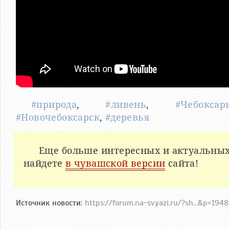
#природа
,
#ливень
,
#Чебоксар
#Новочебоксарск
,
#деревья
Еще больше интересных и актуальных
найдете
в чувашской версии
сайта!
Источник новости:
https://forum.na-svyazi.ru/?sh...&p=19