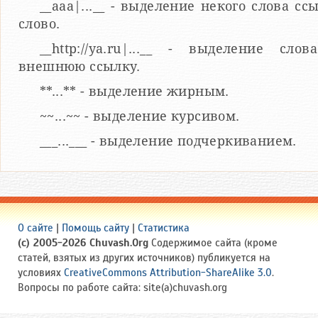
__aaa|...__ - выделение некого слова сс
слово.
__http://ya.ru|...__ - выделение сл
внешнюю ссылку.
**...** - выделение жирным.
~~...~~ - выделение курсивом.
___...___ - выделение подчеркиванием.
О сайте
|
Помощь сайту
|
Статистика
(c) 2005-2026 Chuvash.Org
Содержимое сайта (кроме
статей, взятых из других источников) публикуется на
условиях
CreativeCommons Attribution-ShareAlike 3.0
.
Вопросы по работе сайта: site(a)chuvash.org