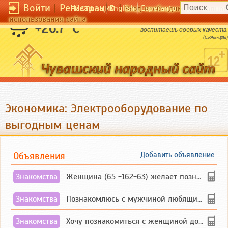
Войти
|
Регистрация
|
Чӑвашла
English
Esperanto
Вход необходим для полног
использования сайта
Без зажиточной жизни в народе не
+26.7 °C
воспитаешь добрых качеств.
(Сюнь-цзы)
Экономика: Электрооборудование по
выгодным ценам
Объявления
Добавить объявление
Знакомства
Женщина (65 -162-63) желает познакомиться с одиноким, добродушным, без вредных ...
Знакомства
Познакомлюсь с мужчиной любящим танцевать и петь на родном чувашском языке
Знакомства
Хочу познакомиться с женщиной до 55 лет чувашской или русской национальности дл...