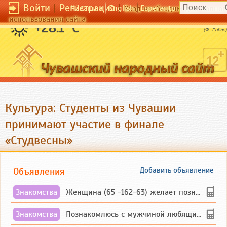
Войти
|
Регистрация
|
Чӑвашла
English
Esperanto
Вход необходим для полног
использования сайта
Cмех - сущность человека.
+28.1 °C
(Ф. Рабле)
Культура: Студенты из Чувашии
принимают участие в финале
«Студвесны»
Объявления
Добавить объявление
Знакомства
Женщина (65 -162-63) желает познакомиться с одиноким, добродушным, без вредных ...
Знакомства
Познакомлюсь с мужчиной любящим танцевать и петь на родном чувашском языке