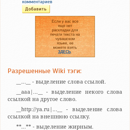
комментариев
Если у вас все
еще нет
раскладки для
печати текста на
чувашском
языке, ее
можете взять
ЗДЕСЬ
.
Разрешенные Wiki тэги:
__...__ - выделение слова ссылой.
__aaa|...__ - выделение некого слова
ссылкой на другое слово.
__http://ya.ru|...__ - выделение слова
ссылкой на внешнюю ссылку.
**...** - выделение жирным.