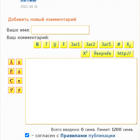
2021, 04, 15
Добавить новый комментарий
Ваше имя:
Ваш комментарий:
B
T
U
T
Заг1
Заг2
Заг3
#
X
2
2
X
Ӳкерчĕк
http://
Всего введено:
0
симв. Лимит:
1200
симв.
- согласен с
Правилами
публикации