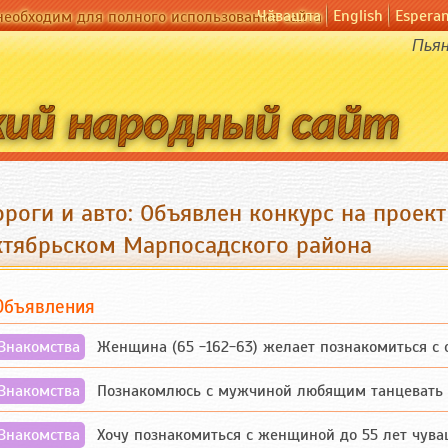
Чӑвашла
English
Espera
необходим для полного использования сайта
Пьян
роги и авто: Объявлен конкурс на проек
ктябрьском Марпосадского района
Объявления
Знакомства
Женщина (65 -162-63) желает познакомиться с одино
Знакомства
Познакомлюсь с мужчиной любящим танцевать и 
Знакомства
Хочу познакомиться с женщиной до 55 лет чувашской