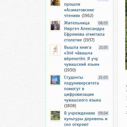
прошли
«Асаматовские
чтения»
(1962)
Жительница
08.03
Нюргеч Александра
Ефремова отметила
столетие
(1937)
Вышла книга
21.05
«Эпӗ чӑвашла
вӗренетӗп. Я учу
чувашский язык»
(1930)
Студенты
25.03
педуниверситета
помогут в
цифровизации
чувашского языка
(1808)
В учреждениях
09.04
культуры деревень и
сел откроют