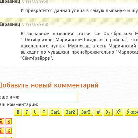
Евразиец
// 1977.69.9930
И превратится данная улица в самую пыльную и шу
Евразиец
// 1977.69.9930
В заглавном названии статьи "...в Октябрьском М
"...Октябрьское Мариинско-Посадского района", ч
населенного пункта Марпосад, а есть Мариинский 
выходит по-чувашски пренебрежительно "Марпосад"
"Сĕнтĕрвăрри".
Добавить новый комментарий
аше имя:
аш комментарий:
2
B
T
U
T
Заг1
Заг2
Заг3
#
X
X
Ӳкер
2