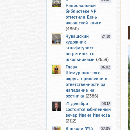
09.06
Национальной
библиотеке ЧР
отметили День
чувашской книги
(4860)
Чувашский
24.10
художник-
этнофутурист
встретился со
школьниками
(2659)
Главу
06.02
Шемуршинского
округа привлекли к
ответственности за
нападание на
охотника
(2386)
21 декабря
08.12
состоится юбилейный
вечер Ивана Иванова
(2112)
В школе №13
02.05