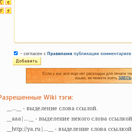
- согласен с
Правилами
публикации комментариев
Если у вас все еще нет раскладки для печати те
языке, ее можете взять
ЗДЕСЬ
Разрешенные Wiki тэги:
__...__ - выделение слова ссылой.
__aaa|...__ - выделение некого слова ссылкой
__http://ya.ru|...__ - выделение слова ссыл