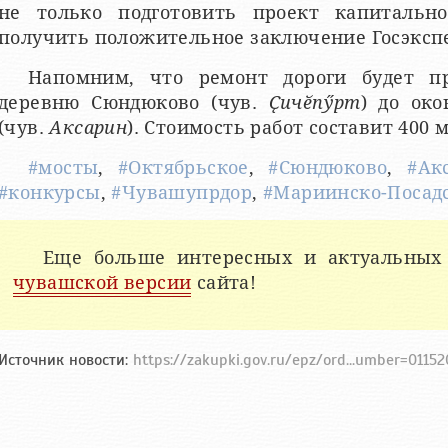
не только подготовить проект капитальн
получить положительное заключение Госэксп
Напомним, что ремонт дороги будет п
деревню Сюндюково (чув.
Ҫичӗпӳрт
) до ок
(чув.
Аксарин
). Стоимость работ составит 400 
#мосты
,
#Октябрьское
,
#Сюндюково
,
#Ак
#конкурсы
,
#Чувашупрдор
,
#Мариинско-Посад
Еще больше интересных и актуальных
чувашской версии
сайта!
Источник новости:
https://zakupki.gov.ru/epz/ord...umber=0115