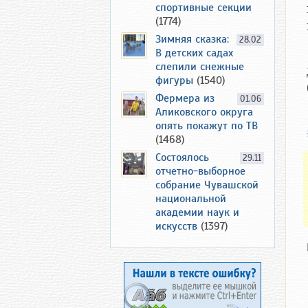
спортивные секции
(1774)
Зимняя сказка:
28.02
В детских садах
слепили снежные
фигуры
(1540)
Фермера из
01.06
Аликовского округа
опять покажут по ТВ
(1468)
Состоялось
29.11
отчетно-выборное
собрание Чувашской
национальной
академии наук и
искусств
(1397)