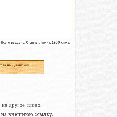
Всего введено:
0
симв. Лимит:
1200
симв.
кста на чувашском
.
 на другое слово.
кой на внешнюю ссылку.