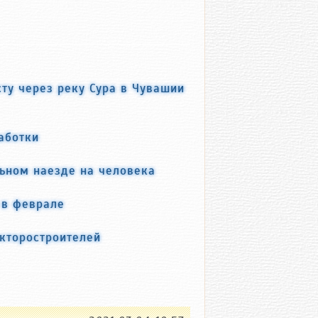
сту через реку Сура в Чувашии
аботки
льном наезде на человека
 в феврале
акторостроителей