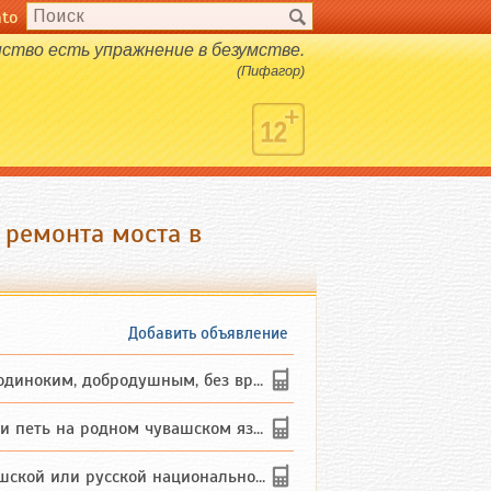
nto
ство есть упражнение в безумстве.
(Пифагор)
т ремонта моста в
Добавить объявление
ким, добродушным, без вредных ...
петь на родном чувашском языке
 или русской национальности дл...