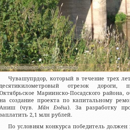
Мост в Октябрьском. Фото Н. Плотникова
Чувашупрдор, который в течение трех ле
десятикилометровый отрезок дороги, 
Октябрьское Мариинско-Посадского района, 
на создание проекта по капитальному ремо
Аниш (чув.
Мӑн Енӗш
). За разработку пр
заплатить 2,1 млн рублей.
По условиям конкурса победитель должен к