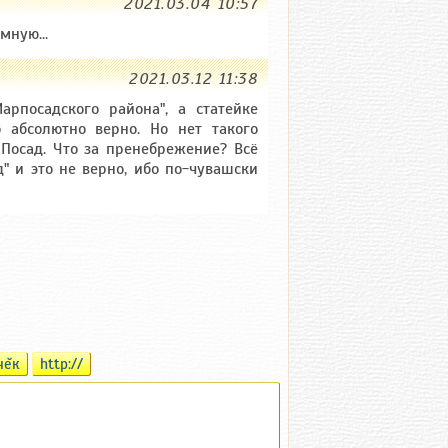
2021.03.04 10:57
мную...
2021.03.12 11:38
арпосадского района", а статейке
то абсолютно верно. Но нет такого
Посад. Что за пренебрежение? Всё
 и это не верно, ибо по-чувашски
чĕк
http://