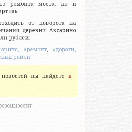
ого ремонта моста, но и
ертизы
роходить от поворота на
ончания деревни Аксарино
млн рублей.
сарино
,
#ремонт
,
#дороги
,
ский район
 новостей вы найдете
в
200001121000317