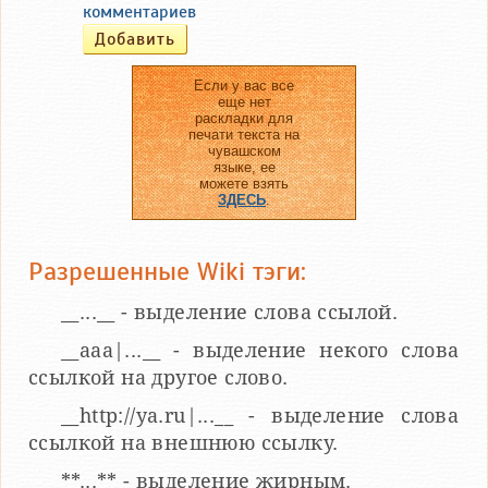
комментариев
Если у вас все
еще нет
раскладки для
печати текста на
чувашском
языке, ее
можете взять
ЗДЕСЬ
.
Разрешенные Wiki тэги:
__...__ - выделение слова ссылой.
__aaa|...__ - выделение некого слова
ссылкой на другое слово.
__http://ya.ru|...__ - выделение слова
ссылкой на внешнюю ссылку.
**...** - выделение жирным.