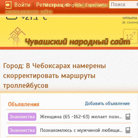
Войти
|
Регистрация
|
Чӑвашла
English
Esperanto
Вход необходим для полног
использования сайта
В жизне нет ничего лучше собственного
+27.1 °C
оппыта.
(В. Скотт)
Город: В Чебоксарах намерены
скорректировать маршруты
троллейбусов
Объявления
Добавить объявление
Знакомства
Женщина (65 -162-63) желает познакомиться с одиноким, добродушным, без вредных ...
Знакомства
Познакомлюсь с мужчиной любящим танцевать и петь на родном чувашском языке