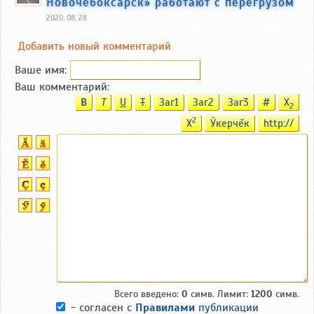
Новочебоксарск» работают с перегрузом
2020, 08, 28
Добавить новый комментарий
Ваше имя:
Ваш комментарий:
B
T
U
T
Заг1
Заг2
Заг3
#
X
2
2
X
Ӳкерчĕк
http://
Всего введено:
0
симв. Лимит:
1200
симв.
- согласен с
Правилами
публикации