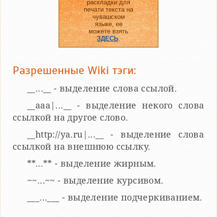
раскладки для
печати текста на
чувашском
языке, ее
можете взять
ЗДЕСЬ
.
Разрешенные Wiki тэги:
__...__ - выделение слова ссылой.
__aaa|...__ - выделение некого слова
ссылкой на другое слово.
__http://ya.ru|...__ - выделение слова
ссылкой на внешнюю ссылку.
**...** - выделение жирным.
~~...~~ - выделение курсивом.
___...___ - выделение подчеркиванием.