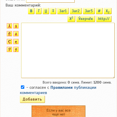
Ваш комментарий:
B
T
U
T
Заг1
Заг2
Заг3
#
X
2
2
X
Ӳкерчĕк
http://
Всего введено:
0
симв. Лимит:
1200
симв.
- согласен с
Правилами
публикации
комментариев
Если у вас все
еще нет