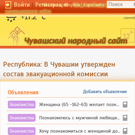
Войти
|
Регистрация
|
Чӑвашла
English
Esperanto
Вход необходим для полног
использования сайта
Наша религия - религия неравенства.
+17.2 °C
(Арнолд)
Республика: В Чувашии утвержден
состав эвакуационной комиссии
Объявления
Добавить объявление
Знакомства
Женщина (65 -162-63) желает познакомиться с одиноким, добродушным, без вредных ...
Знакомства
Познакомлюсь с мужчиной любящим танцевать и петь на родном чувашском языке
Знакомства
Хочу познакомиться с женщиной до 55 лет чувашской или русской национальности дл...