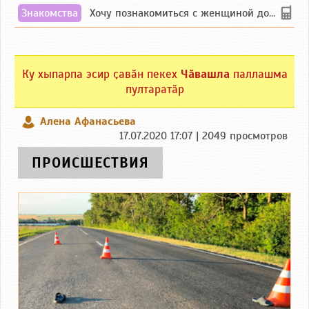
Знакомства
Хочу познакомиться с женщиной до 55 лет чувашской или русской национальности дл...
Ку хыпарпа эсир ҫавӑн пекех
Чӑвашла
паллашма
пултаратӑр
Алена Афанасьева
17.07.2020 17:07 | 2049 просмотров
ПРОИСШЕСТВИЯ