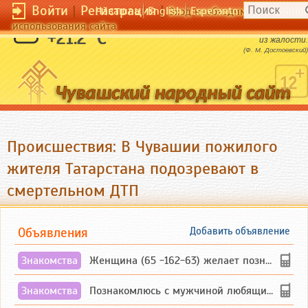
Войти
|
Регистрация
|
Чӑвашла
English
Esperanto
Вход необходим для полног
использования сайта
Великодушное сердце может полюбить
+21.2 °C
из жалости.
(Ф. М. Достоевский)
Происшествия: В Чувашии пожилого
жителя Татарстана подозревают в
смертельном ДТП
Объявления
Добавить объявление
Знакомства
Женщина (65 -162-63) желает познакомиться с одиноким, добродушным, без вредных ...
Знакомства
Познакомлюсь с мужчиной любящим танцевать и петь на родном чувашском языке