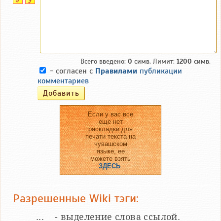
Всего введено:
0
симв. Лимит:
1200
симв.
- согласен с
Правилами
публикации
комментариев
Если у вас все
еще нет
раскладки для
печати текста на
чувашском
языке, ее
можете взять
ЗДЕСЬ
.
Разрешенные Wiki тэги:
__...__ - выделение слова ссылой.