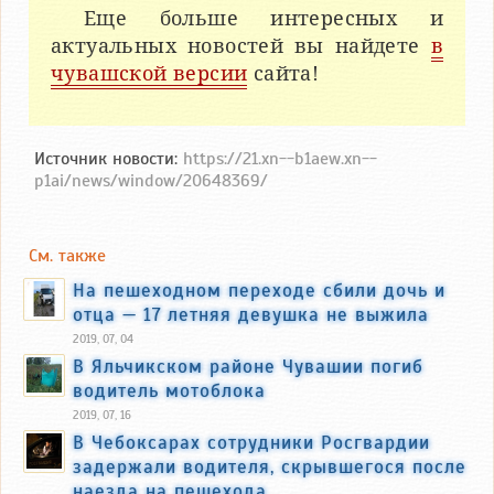
Еще больше интересных и
актуальных новостей вы найдете
в
чувашской версии
сайта!
Источник новости:
https://21.xn--b1aew.xn--
p1ai/news/window/20648369/
См. также
На пешеходном переходе сбили дочь и
отца — 17 летняя девушка не выжила
2019, 07, 04
В Яльчикском районе Чувашии погиб
водитель мотоблока
2019, 07, 16
В Чебоксарах сотрудники Росгвардии
задержали водителя, скрывшегося после
наезда на пешехода