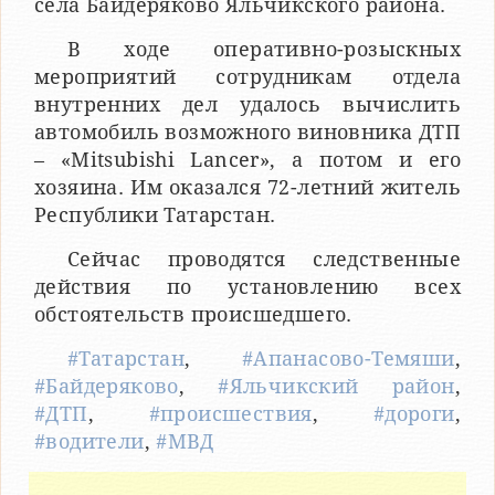
села Байдеряково Яльчикского района.
В ходе оперативно-розыскных
мероприятий сотрудникам отдела
внутренних дел удалось вычислить
автомобиль возможного виновника ДТП
– «Mitsubishi Lancer», а потом и его
хозяина. Им оказался 72-летний житель
Республики Татарстан.
Сейчас проводятся следственные
действия по установлению всех
обстоятельств происшедшего.
#Татарстан
,
#Апанасово-Темяши
,
#Байдеряково
,
#Яльчикский район
,
#ДТП
,
#происшествия
,
#дороги
,
#водители
,
#МВД