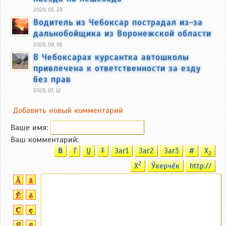
2020, 03, 24
Водитель из Чебоксар пострадал из-за
дальнобойщика из Воронежской области
2020, 04, 06
В Чебоксарах курсантка автошколы
привлечена к ответственности за езду
без прав
2020, 07, 12
Добавить новый комментарий
Ваше имя:
Ваш комментарий:
B
T
U
T
Заг1
Заг2
Заг3
#
X
2
2
X
Ӳкерчĕк
http://