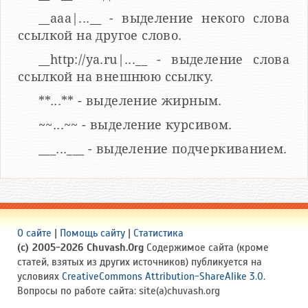
__aaa|...__ - выделение некого слова
ссылкой на другое слово.
__http://ya.ru|...__ - выделение слова
ссылкой на внешнюю ссылку.
**...** - выделение жирным.
~~...~~ - выделение курсивом.
___...___ - выделение подчеркиванием.
О сайте
|
Помощь сайту
|
Статистика
(c) 2005-2026 Chuvash.Org
Содержимое сайта (кроме
статей, взятых из других источников) публикуется на
условиях
CreativeCommons Attribution-ShareAlike 3.0
.
Вопросы по работе сайта: site(a)chuvash.org