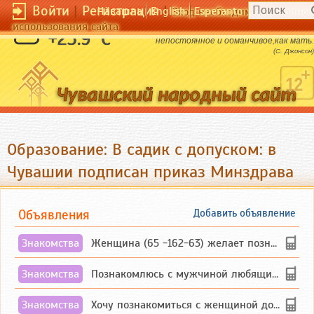
Войти
|
Регистрация
|
Чӑвашла
English
Esperanto
Вход необходим для полног
использования сайта
Коммерция - дитя фортуны,
+23.9 °C
непостоянное и обманчивое,как мать.
(С. Джонсон)
Образование: В садик с допуском: в
Чувашии подписан приказ Минздрава
Объявления
Добавить объявление
Знакомства
Женщина (65 -162-63) желает познакомиться с одиноким, добродушным, без вредных ...
Знакомства
Познакомлюсь с мужчиной любящим танцевать и петь на родном чувашском языке
Знакомства
Хочу познакомиться с женщиной до 55 лет чувашской или русской национальности дл...