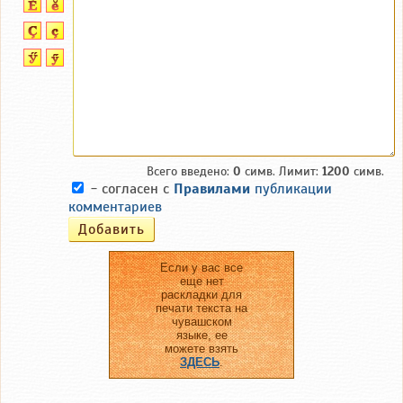
Всего введено:
0
симв. Лимит:
1200
симв.
- согласен с
Правилами
публикации
комментариев
Если у вас все
еще нет
раскладки для
печати текста на
чувашском
языке, ее
можете взять
ЗДЕСЬ
.