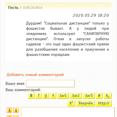
Гость
// 1089.24.4654
2020.05.29 18:20
Дурдом! "Социальная дистанция" только у
фашистов бывает. А у людей при
эпидемиях используют "САНИТАРНУЮ
дистанцию". Отках в запуске работы
садиков - это ещё один фашистский приём
для разобщения населения и приучения к
фашистским порядкам.
Добавить новый комментарий
Ваше имя:
Ваш комментарий:
B
T
U
T
Заг1
Заг2
Заг3
#
X
2
2
X
Ӳкерчĕк
http://