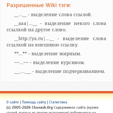
Разрешенные Wiki тэги:
__...__ - выделение слова ссылой.
__aaa|...__ - выделение некого слова
ссылкой на другое слово.
__http://ya.ru|...__ - выделение слова
ссылкой на внешнюю ссылку.
**...** - выделение жирным.
~~...~~ - выделение курсивом.
___...___ - выделение подчеркиванием.
О сайте
|
Помощь сайту
|
Статистика
(c) 2005-2026 Chuvash.Org
Содержимое сайта (кроме
статей, взятых из других источников) публикуется на