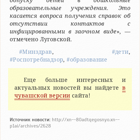
допуску детей в дошкольные
образовательные учреждения. Это
касается вопроса получения справок об
отсутствии контактов с
инфицированными в заочном виде
», —
отмечено Луговской.
#Минздрав
,
#дети
,
#Роспотребнадзор
,
#образование
Еще больше интересных и
актуальных новостей вы найдете
в
чувашской версии
сайта!
Источник новости:
http://xn--80adtqegosnyo.xn--
p1ai/archives/2628