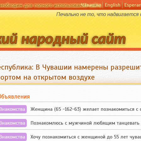
Чӑвашла
English
Espera
необходим для полного использования сайта
Печально не то, что надвигается
еспублика: В Чувашии намерены разрешит
портом на открытом воздухе
Объявления
Знакомства
Женщина (65 -162-63) желает познакомиться с одино
Знакомства
Познакомлюсь с мужчиной любящим танцевать и 
Знакомства
Хочу познакомиться с женщиной до 55 лет чувашской