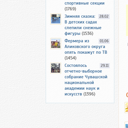
спортивные секции
(1769)
Зимняя сказка:
28.02
В детских садах
слепили снежные
фигуры
(1536)
Фермера из
01.06
Аликовского округа
опять покажут по ТВ
(1454)
Состоялось
29.11
отчетно-выборное
собрание Чувашской
национальной
академии наук и
искусств
(1396)