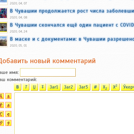
2020, 04, 07
В Чувашии продолжается рост числа заболевш
2020, 04, 08
В Чувашии скончался ещё один пациент с COVID
2020, 04, 24
В маске и с документами: в Чувашии разрешено
2020, 05, 01
Добавить новый комментарий
аше имя:
аш комментарий:
2
B
T
U
T
Заг1
Заг2
Заг3
#
X
X
Ӳкер
2