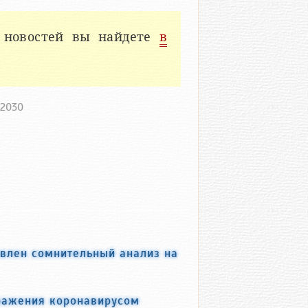
 новостей вы найдете
в
/2030
влен сомнительный анализ на
аражения коронавирусом