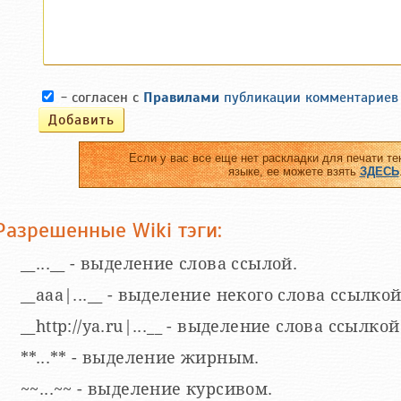
- согласен с
Правилами
публикации комментариев
Если у вас все еще нет раскладки для печати те
языке, ее можете взять
ЗДЕСЬ
Разрешенные Wiki тэги:
__...__ - выделение слова ссылой.
__aaa|...__ - выделение некого слова ссылкой
__http://ya.ru|...__ - выделение слова ссыл
**...** - выделение жирным.
~~...~~ - выделение курсивом.