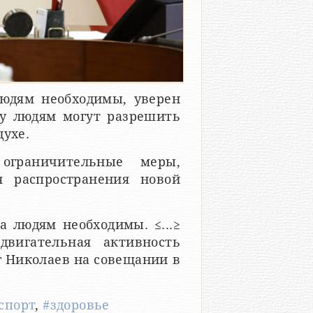
людям необходимы, уверен
у людям могут разрешить
духе.
ограничительные меры,
 распространения новой
а людям необходимы. ≤...≥
вигательная активность
г Николаев на совещании в
спорт
,
#здоровье