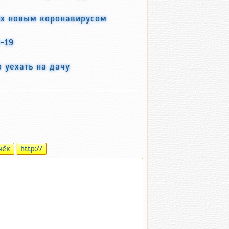
их новым коронавирусом
-19
 уехать на дачу
чĕк
http://