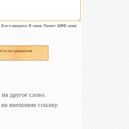
Всего введено:
0
симв. Лимит:
1200
симв.
кста на чувашском
.
 на другое слово.
кой на внешнюю ссылку.