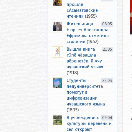
прошли
«Асаматовские
чтения»
(1955)
Жительница
08.03
Нюргеч Александра
Ефремова отметила
столетие
(1932)
Вышла книга
21.05
«Эпӗ чӑвашла
вӗренетӗп. Я учу
чувашский язык»
(1918)
Студенты
25.03
педуниверситета
помогут в
цифровизации
чувашского языка
(1803)
В учреждениях
09.04
культуры деревень и
сел откроют