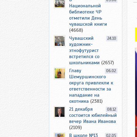
09.06
Национальной
библиотеке ЧР
отметили День
чувашской книги
(4668)
Чувашский
24.10
художник-
этнофутурист
встретился со
школьниками
(2657)
Главу
06.02
Шемуршинского
округа привлекли к
ответственности за
нападание на
охотника
(2381)
21 декабря
08.12
состоится юбилейный
вечер Ивана Иванова
(2109)
В школе №13
02.05