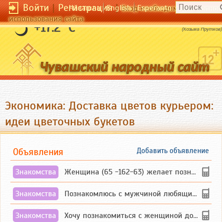
Войти
|
Регистрация
|
Чӑвашла
English
Esperanto
Вход необходим для полног
использования сайта
Купи прежде картину, а после рамку!
+17.2 °C
(Козьма Прутков)
Экономика: Доставка цветов курьером:
идеи цветочных букетов
Объявления
Добавить объявление
Знакомства
Женщина (65 -162-63) желает познакомиться с одиноким, добродушным, без вредных ...
Знакомства
Познакомлюсь с мужчиной любящим танцевать и петь на родном чувашском языке
Знакомства
Хочу познакомиться с женщиной до 55 лет чувашской или русской национальности дл...