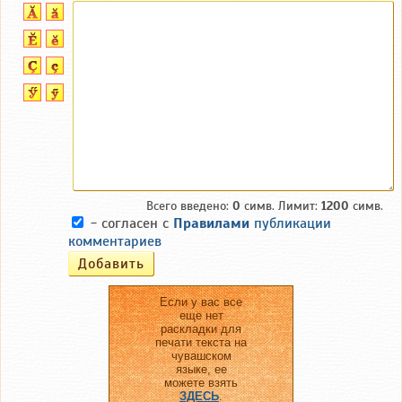
Всего введено:
0
симв. Лимит:
1200
симв.
- согласен с
Правилами
публикации
комментариев
Если у вас все
еще нет
раскладки для
печати текста на
чувашском
языке, ее
можете взять
ЗДЕСЬ
.