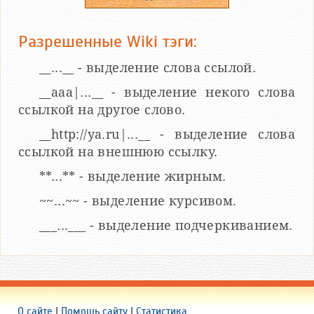
Разрешенные Wiki тэги:
__...__ - выделение слова ссылой.
__aaa|...__ - выделение некого слова
ссылкой на другое слово.
__http://ya.ru|...__ - выделение слова
ссылкой на внешнюю ссылку.
**...** - выделение жирным.
~~...~~ - выделение курсивом.
___...___ - выделение подчеркиванием.
О сайте
|
Помощь сайту
|
Статистика