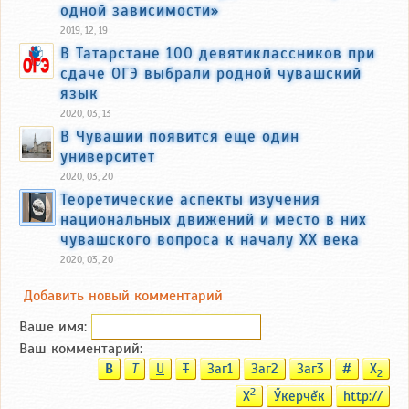
одной зависимости»
2019, 12, 19
В Татарстане 100 девятиклассников при
сдаче ОГЭ выбрали родной чувашский
язык
2020, 03, 13
В Чувашии появится еще один
университет
2020, 03, 20
Теоретические аспекты изучения
национальных движений и место в них
чувашского вопроса к началу ХХ века
2020, 03, 20
Добавить новый комментарий
Ваше имя:
Ваш комментарий:
B
T
U
T
Заг1
Заг2
Заг3
#
X
2
2
X
Ӳкерчĕк
http://