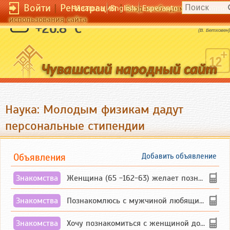
Войти
|
Регистрация
|
Чӑвашла
English
Esperanto
Вход необходим для полног
использования сайта
Музыка - народная потребность.
+26.8 °C
(В. Бетховен)
Наука: Молодым физикам дадут
персональные стипендии
Объявления
Добавить объявление
Знакомства
Женщина (65 -162-63) желает познакомиться с одиноким, добродушным, без вредных ...
Знакомства
Познакомлюсь с мужчиной любящим танцевать и петь на родном чувашском языке
Знакомства
Хочу познакомиться с женщиной до 55 лет чувашской или русской национальности дл...