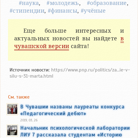
#наука
,
#молодежь
,
#образование
,
#стипендии
,
#финансы
,
#учёные
Еще больше интересных и
актуальных новостей вы найдете
в
чувашской версии
сайта!
Источник новости:
https://www.pnp.ru/politics/za...ie-v-
silu-s-31-marta.html
См. также
В Чувашии названы лауреаты конкурса
«Педагогический дебют»
2019, 03, 26
Начальник психологической лаборатории
ЛИУ 7 рассказала студентам «Историю