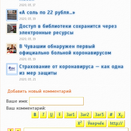
2020, 03, 17
«А соль по 22 рубля…»
2020, 03, 19
Доступ в библиотеки сохранится через
электронные ресурсы
2020, 03, 19
В Чувашии обнаружен первый
официально больной коронавирусом
2020, 03, 19
Страхование от коронавируса — как одна
из мер защиты
2020, 03, 21
Добавить новый комментарий
Ваше имя:
Ваш комментарий:
B
T
U
T
Заг1
Заг2
Заг3
#
X
2
2
X
Ӳкерчĕк
http://