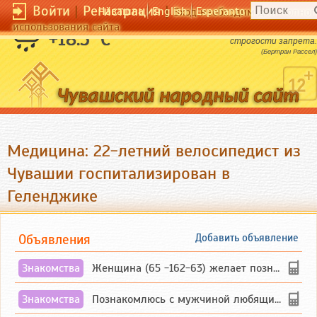
Войти
|
Регистрация
|
Чӑвашла
English
Esperanto
Вход необходим для полног
использования сайта
Сила желания пропорциональна
+18.5 °C
строгости запрета.
(Бертран Рассел)
Медицина: 22-летний велосипедист из
Чувашии госпитализирован в
Геленджике
Объявления
Добавить объявление
Знакомства
Женщина (65 -162-63) желает познакомиться с одиноким, добродушным, без вредных ...
Знакомства
Познакомлюсь с мужчиной любящим танцевать и петь на родном чувашском языке