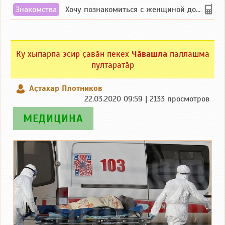
Знакомства
Хочу познакомиться с женщиной до 55 лет чувашской или русской национальности дл...
Ку хыпарпа эсир ҫавӑн пекех
Чӑвашла
паллашма
пултаратӑр
Аçтахар Плотников
22.03.2020 09:59 | 2133 просмотров
МЕДИЦИНА