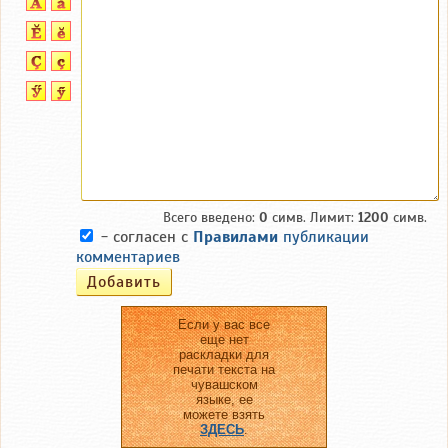
Всего введено:
0
симв. Лимит:
1200
симв.
- согласен с
Правилами
публикации
комментариев
Если у вас все
еще нет
раскладки для
печати текста на
чувашском
языке, ее
можете взять
ЗДЕСЬ
.