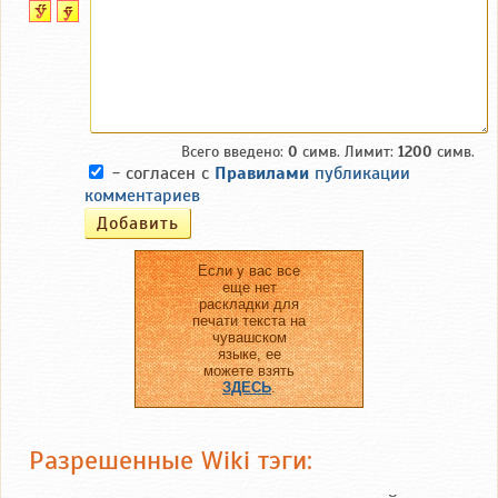
Всего введено:
0
симв. Лимит:
1200
симв.
- согласен с
Правилами
публикации
комментариев
Если у вас все
еще нет
раскладки для
печати текста на
чувашском
языке, ее
можете взять
ЗДЕСЬ
.
Разрешенные Wiki тэги: