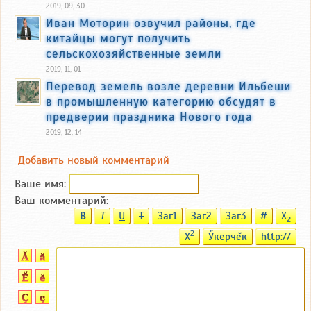
2019, 09, 30
Иван Моторин озвучил районы, где
китайцы могут получить
сельскохозяйственные земли
2019, 11, 01
Перевод земель возле деревни Ильбеши
в промышленную категорию обсудят в
предверии праздника Нового года
2019, 12, 14
Добавить новый комментарий
Ваше имя:
Ваш комментарий:
B
T
U
T
Заг1
Заг2
Заг3
#
X
2
2
X
Ӳкерчĕк
http://