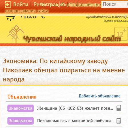
Войти
|
Регистрация
|
Чӑвашла
English
Esperanto
Вход необходим для полног
использования сайта
Перестав быть палачом, вы
+18.0 °C
превратитесь в жертву.
(Оноре де'Бальзак)
Экономика: По китайскому заводу
Николаев обещал опираться на мнение
народа
Объявления
Добавить объявление
Знакомства
Женщина (65 -162-63) желает познакомиться с одиноким, добродушным, без вредных ...
Знакомства
Познакомлюсь с мужчиной любящим танцевать и петь на родном чувашском языке