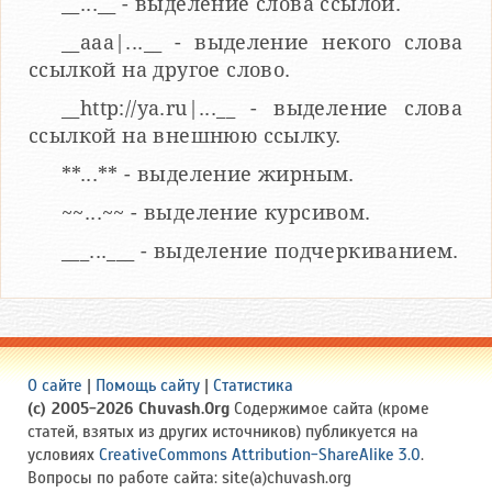
__...__ - выделение слова ссылой.
__aaa|...__ - выделение некого слова
ссылкой на другое слово.
__http://ya.ru|...__ - выделение слова
ссылкой на внешнюю ссылку.
**...** - выделение жирным.
~~...~~ - выделение курсивом.
___...___ - выделение подчеркиванием.
О сайте
|
Помощь сайту
|
Статистика
(c) 2005-2026 Chuvash.Org
Содержимое сайта (кроме
статей, взятых из других источников) публикуется на
условиях
CreativeCommons Attribution-ShareAlike 3.0
.
Вопросы по работе сайта: site(a)chuvash.org