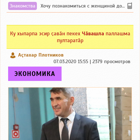
Знакомства
Хочу познакомиться с женщиной до 55 лет чувашской или русской национальности дл...
Ку хыпарпа эсир ҫавӑн пекех
Чӑвашла
паллашма
пултаратӑр
Аçтахар Плотников
07.03.2020 15:55 | 2379 просмотров
ЭКОНОМИКА