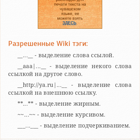
печати текста на
чувашском
языке, ее
можете взять
ЗДЕСЬ
.
Разрешенные Wiki тэги:
__...__ - выделение слова ссылой.
__aaa|...__ - выделение некого слова
ссылкой на другое слово.
__http://ya.ru|...__ - выделение слова
ссылкой на внешнюю ссылку.
**...** - выделение жирным.
~~...~~ - выделение курсивом.
___...___ - выделение подчеркиванием.