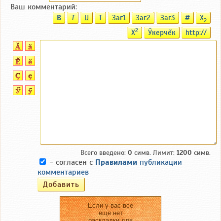
Ваш комментарий:
B
T
U
T
Заг1
Заг2
Заг3
#
X
2
2
X
Ӳкерчĕк
http://
Всего введено:
0
симв. Лимит:
1200
симв.
- согласен с
Правилами
публикации
комментариев
Если у вас все
еще нет
раскладки для