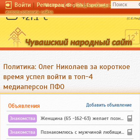
Войти
|
Регистрация
|
Чӑвашла
English
Esperanto
Вход необходим для полног
использования сайта
Первое условие бессмертия - смерть.
+27.1 °C
(С.Е.Лец)
Политика: Олег Николаев за короткое
время успел войти в топ-4
медиаперсон ПФО
Объявления
Добавить объявление
Знакомства
Женщина (65 -162-63) желает познакомиться с одиноким, добродушным, без вредных ...
Знакомства
Познакомлюсь с мужчиной любящим танцевать и петь на родном чувашском языке