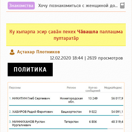
Знакомства
Хочу познакомиться с женщиной до 55 лет чувашской или русской национальности дл...
Ку хыпарпа эсир ҫавӑн пекех
Чӑвашла
паллашма
пултаратӑр
Аçтахар Плотников
12.02.2020 18:44 | 2619 просмотров
ПОЛИТИКА