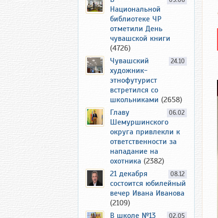
09.06
Национальной
библиотеке ЧР
отметили День
чувашской книги
(4726)
Чувашский
24.10
художник-
этнофутурист
встретился со
школьниками
(2658)
Главу
06.02
Шемуршинского
округа привлекли к
ответственности за
нападание на
охотника
(2382)
21 декабря
08.12
состоится юбилейный
вечер Ивана Иванова
(2109)
В школе №13
02.05