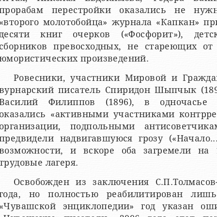
прорабам перестройки оказались не ну
«второго молотобойца» журнала «Капкан» пр
десяти книг очерков («Фосфорит»), детск
сборников превосходных, не стареющих от
юмористических произведений.
Ровесники, участники Мировой и Гражда
вурнарский писатель Спиридон Шыпчык (189
Василий Филиппов (1896), в одночасье 
оказались «активными участниками контрр
организации, подпольными антисоветчик
предвидели надвигавшуюся грозу («Начало..
возможности, и вскоре оба загремели на 
трудовые лагеря.
Освобожден из заключения С.П.Толмасо
года, но полностью реабилитирован лишь
«Чувашской энциклопедии» год указан ош