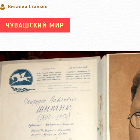
Виталий Станьял
ЧУВАШСКИЙ МИР