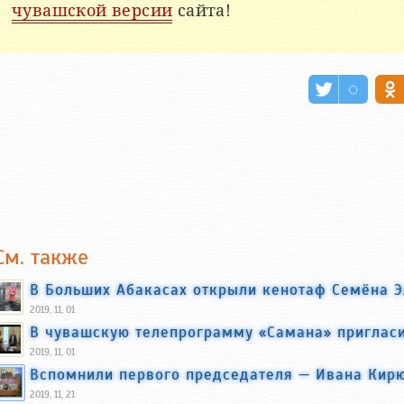
чувашской версии
сайта!
См. также
В Больших Абакасах открыли кенотаф Семёна Э
2019, 11, 01
В чувашскую телепрограмму «Самана» пригласи
2019, 11, 01
Вспомнили первого председателя — Ивана Кир
2019, 11, 21