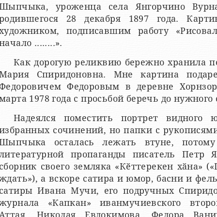
Шыпчыка, уроженца села Янгорчино Вурна
родившегося 28 декабря 1897 года. Карти
художником, подписавшим работу «Рисовал 
начало ........».
Как дорогую реликвию бережно хранила по
Мария Спиридоновна. Мне картина пода
Федоровичем Федоровым в деревне Хорнзор
марта 1978 года с просьбой беречь до нужного 
Надеялся поместить портрет видного 
избранных сочинений, но папки с рукописям
Шыпчыка осталась лежать втуне, потому
литературной пропаганды писатель Петр 
сборник своего земляка «Кӗттерекен хӑна» («
ждать»), а вскоре сатира и юмор, басни и фе
сатиры Ивана Мучи, его подручных Спирид
журнала «Капкан» иванмучиевского второ
Аттая, Николая Евдокимова, Федора Ван