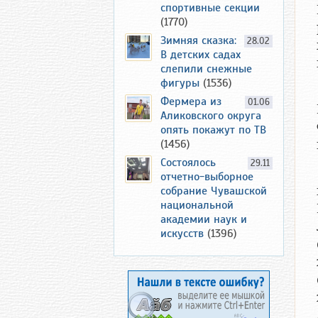
спортивные секции
(1770)
Зимняя сказка:
28.02
В детских садах
слепили снежные
фигуры
(1536)
Фермера из
01.06
Аликовского округа
опять покажут по ТВ
(1456)
Состоялось
29.11
отчетно-выборное
собрание Чувашской
национальной
академии наук и
искусств
(1396)