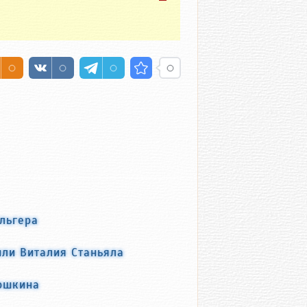
льгера
ли Виталия Станьяла
юшкина