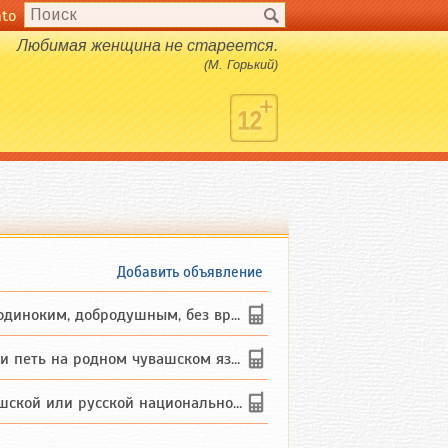
nto
Любимая женщина не стареется.
(М. Горький)
Добавить объявление
ким, добродушным, без вредных ...
петь на родном чувашском языке
 или русской национальности дл...