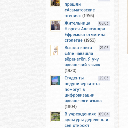
прошли
«Асаматовские
чтения»
(1956)
Жительница
08.03
Нюргеч Александра
Ефремова отметила
столетие
(1933)
Вышла книга
21.05
«Эпӗ чӑвашла
вӗренетӗп. Я учу
чувашский язык»
(1920)
Студенты
25.03
педуниверситета
помогут в
цифровизации
чувашского языка
(1804)
В учреждениях
09.04
культуры деревень и
сел откроют