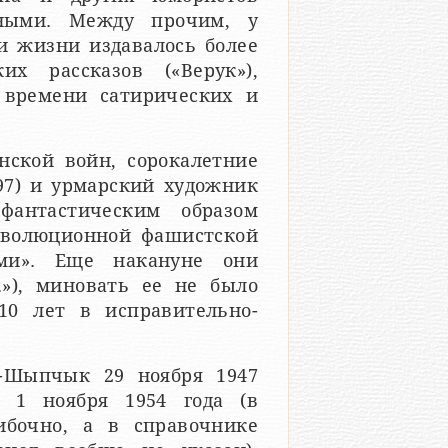
жными. Между прочим, у
и жизни издавалось более
их рассказов («Верук»),
 времени сатирических и
нской войн, сорокалетние
7) и урмарский художник
фантастическим образом
еволюционной фашистской
ами». Еще накануне они
.»), миновать ее не было
10 лет в исправительно-
в-Шыпчык 29 ноября 1947
 1 ноября 1954 года (в
ибочно, а в справочнике