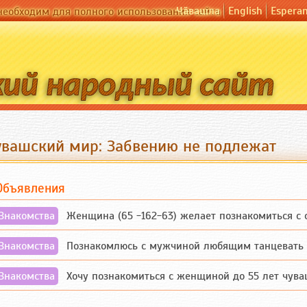
Чӑвашла
English
Espera
необходим для полного использования сайта
увашский мир: Забвению не подлежат
Объявления
Знакомства
Женщина (65 -162-63) желает познакомиться с одино
Знакомства
Познакомлюсь с мужчиной любящим танцевать и 
Знакомства
Хочу познакомиться с женщиной до 55 лет чувашской