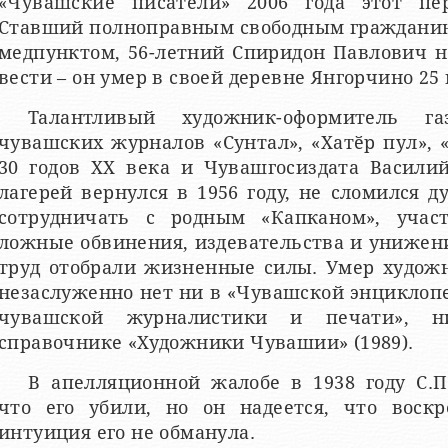
«Чувашские писатели» 2006 года этот пе
Ставший полноправным свободным гражданин
медпунктом, 56-летний Спиридон Павлович 
вести – он умер в своей деревне Янгорчино 25 
Талантливый художник-оформитель 
чувашских журналов «Сунтал», «Хатӗр пул», «
30 годов ХХ века и Чувашгосиздата Васили
лагерей вернулся в 1956 году, не сломился 
сотрудничать с родным «Капканом», учас
ложные обвинения, издевательства и унижен
труд отобрали жизненные силы. Умер художн
незаслуженно нет ни в «Чувашской энциклоп
чувашской журналистики и печати», н
справочнике «Художники Чувашии» (1989).
В апелляционной жалобе в 1938 году С.
что его убили, но он надеется, что воскр
интуиция его не обманула.