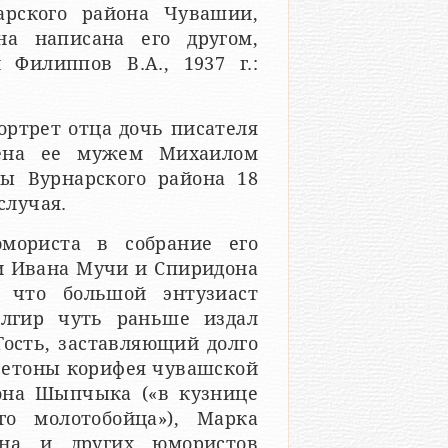
рского района Чувашии,
на написана его другом,
Филиппов В.А., 1937 г.:
ртрет отца дочь писателя
рена ее мужем Михаилом
ы Вурнарского района 18
случая.
юмориста в собрание его
и Ивана Мучи и Спиридона
 что большой энтузиаст
Ялгир чуть раньше издал
Гость, заставляющий долго
льетоны корифея чувашской
она Шыпчыка («в кузнице
го молотобойца»), Марка
ина и других юмористов