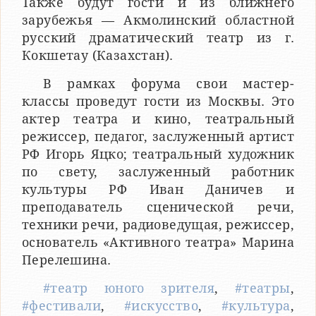
Также будут гости и из ближнего
зарубежья — Акмолинский областной
русский драматический театр из г.
Кокшетау (Казахстан).
В рамках форума свои мастер-
классы проведут гости из Москвы. Это
актер театра и кино, театральный
режиссер, педагог, заслуженный артист
РФ Игорь Яцко; театральный художник
по свету, заслуженный работник
культуры РФ Иван Даничев и
преподаватель сценической речи,
техники речи, радиоведущая, режиссер,
основатель «Активного театра» Марина
Перелешина.
#театр юного зрителя
,
#театры
,
#фестивали
,
#искусство
,
#культура
,