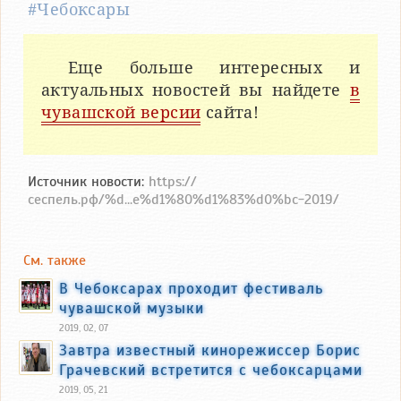
#Чебоксары
Еще больше интересных и
актуальных новостей вы найдете
в
чувашской версии
сайта!
Источник новости:
https://
сеспель.рф/%d...e%d1%80%d1%83%d0%bc-2019/
См. также
В Чебоксарах проходит фестиваль
чувашской музыки
2019, 02, 07
Завтра известный кинорежиссер Борис
Грачевский встретится с чебоксарцами
2019, 05, 21