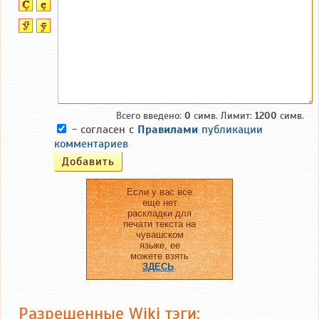
Всего введено:
0
симв. Лимит:
1200
симв.
- согласен с
Правилами
публикации
комментариев
Если у вас все
еще нет
раскладки для
печати текста на
чувашском
языке, ее
можете взять
ЗДЕСЬ
.
Разрешенные Wiki тэги: