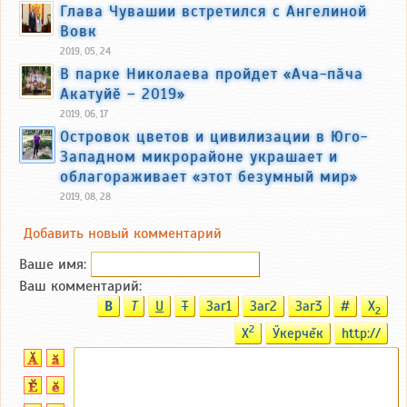
Глава Чувашии встретился с Ангелиной
Вовк
2019, 05, 24
В парке Николаева пройдет «Ача-пӑча
Акатуйӗ – 2019»
2019, 06, 17
Островок цветов и цивилизации в Юго-
Западном микрорайоне украшает и
облагораживает «этот безумный мир»
2019, 08, 28
Добавить новый комментарий
Ваше имя:
Ваш комментарий:
B
T
U
T
Заг1
Заг2
Заг3
#
X
2
2
X
Ӳкерчĕк
http://