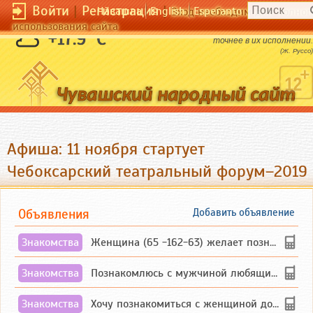
Войти
|
Регистрация
|
Чӑвашла
English
Esperanto
Вход необходим для полног
использования сайта
Кто осторожнее в своих обещаниях, тот
+17.9 °C
точнее в их исполнении.
(Ж. Руссо)
Афиша: 11 ноября стартует
Чебоксарский театральный форум–2019
Объявления
Добавить объявление
Знакомства
Женщина (65 -162-63) желает познакомиться с одиноким, добродушным, без вредных ...
Знакомства
Познакомлюсь с мужчиной любящим танцевать и петь на родном чувашском языке
Знакомства
Хочу познакомиться с женщиной до 55 лет чувашской или русской национальности дл...