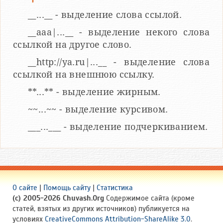
__...__ - выделение слова ссылой.
__aaa|...__ - выделение некого слова
ссылкой на другое слово.
__http://ya.ru|...__ - выделение слова
ссылкой на внешнюю ссылку.
**...** - выделение жирным.
~~...~~ - выделение курсивом.
___...___ - выделение подчеркиванием.
О сайте
|
Помощь сайту
|
Статистика
(c) 2005-2026 Chuvash.Org
Содержимое сайта (кроме
статей, взятых из других источников) публикуется на
условиях
CreativeCommons Attribution-ShareAlike 3.0
.