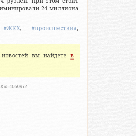
ч рублей. При этом стоит
криминировали 24 миллиона
,
#ЖКХ
,
#происшествия
,
 новостей вы найдете
в
71&id=1050972