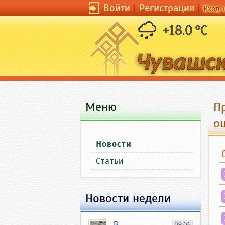
Войти
|
Регистрация
|
Вход 
+18.0 °C
Меню
П
о
Новости
Статьи
Новости недели
В