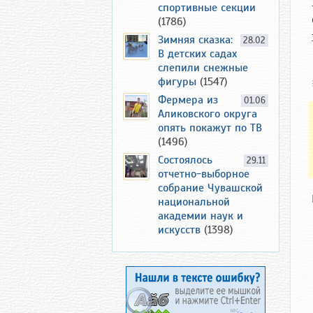
спортивные секции
(1786)
Зимняя сказка:
28.02
В детских садах
слепили снежные
фигуры
(1547)
Фермера из
01.06
Аликовского округа
опять покажут по ТВ
(1496)
Состоялось
29.11
отчетно-выборное
собрание Чувашской
национальной
академии наук и
искусств
(1398)