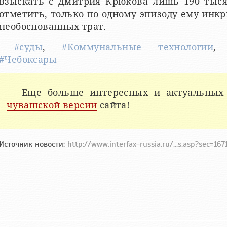
взыскать с Дмитрия Крюкова лишь 190 тыся
отметить, только по одному эпизоду ему ин
необоснованных трат.
#суды
,
#Коммунальные технологии
#Чебоксары
Еще больше интересных и актуальных
чувашской версии
сайта!
Источник новости:
http://www.interfax-russia.ru/...s.asp?sec=16