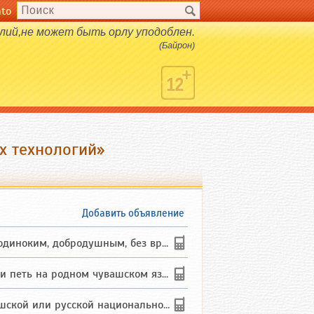
nto
елий,не может быть орлу уподоблен.
(Байрон)
х технологий»
Добавить объявление
ким, добродушным, без вредных ...
петь на родном чувашском языке
 или русской национальности дл...