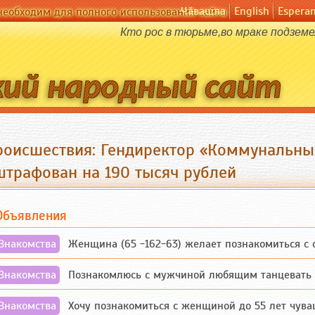
Чӑвашла
English
Espera
необходим для полного использования сайта
Кто рос в тюрьме,во мраке подзем
роисшествия: Гендиректор «Коммунальны
штрафован на 190 тысяч рублей
Объявления
Знакомства
Женщина (65 -162-63) желает познакомиться с одино
Знакомства
Познакомлюсь с мужчиной любящим танцевать и 
Знакомства
Хочу познакомиться с женщиной до 55 лет чувашской