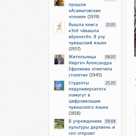
прошли
«Асаматовские
чтения»
(1974)
Вышла книга
21.05
«Эпӗ чӑвашла
вӗренетӗп. Я учу
чувашский язык»
(1957)
Жительница
08.03
Нюргеч Александра
Ефремова отметила
столетие
(1945)
Студенты
25.03
педуниверситета
помогут в
цифровизации
чувашского языка
(1818)
В учреждениях
09.04
культуры деревень и
сел откроют