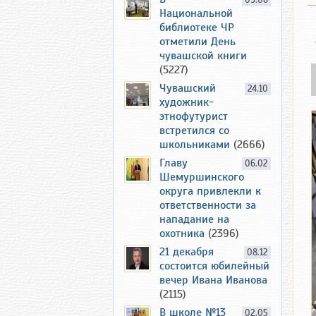
09.06
Национальной
библиотеке ЧР
отметили День
чувашской книги
(5227)
Чувашский
24.10
художник-
этнофутурист
встретился со
школьниками
(2666)
Главу
06.02
Шемуршинского
округа привлекли к
ответственности за
нападание на
охотника
(2396)
21 декабря
08.12
состоится юбилейный
вечер Ивана Иванова
(2115)
В школе №13
02.05