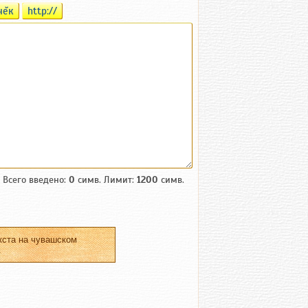
чĕк
http://
Всего введено:
0
симв. Лимит:
1200
симв.
кста на чувашском
.