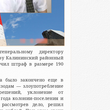
енеральному директору
ву Калининский районный
ачил штраф в размере 190
ра было закончено еще в
изодам — злоупотребление
решений, уклонение от
 года колонии-поселения и
 рассмотрев дело, решил