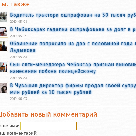
См. также
Водитель трактора оштрафован на 50 тысяч ру
2019, 05, 08
В Чебоксарах гадалка оштрафована за долг в р
2019, 05, 13
Обвинение попросило на два с половиной года
Ладыкова
2019, 05, 28
Сын сити-менеджера Чебоксар признан виновны
нанесении побоев полицейскому
2019, 05, 28
В Чувашии директор фирмы продал своей супру
млн рублей за 10 тысяч рублей
2019, 06, 03
Добавить новый комментарий
аше имя:
аш комментарий: