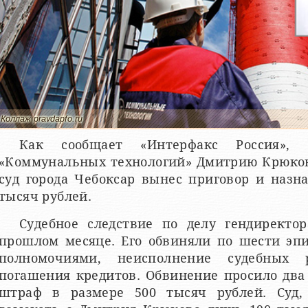
Коллаж pravdapfo.ru
Как сообщает «Интерфакс Россия», г
«Коммунальных технологий» Дмитрию Крюко
суд города Чебоксар вынес приговор и назн
тысяч рублей.
Судебное следствие по делу гендиректо
прошлом месяце. Его обвиняли по шести эп
полномочиями, неисполнение судебных 
погашения кредитов. Обвинение просило два
штраф в размере 500 тысяч рублей. Суд,