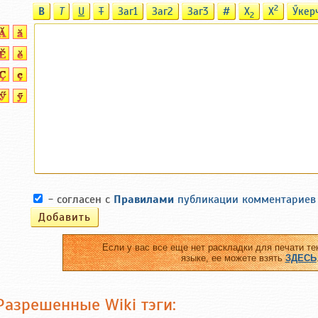
2
B
T
U
T
Заг1
Заг2
Заг3
#
X
X
Ӳкер
2
- согласен с
Правилами
публикации комментариев
Если у вас все еще нет раскладки для печати те
языке, ее можете взять
ЗДЕСЬ
Разрешенные Wiki тэги: