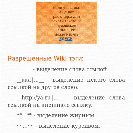
Если у вас все
еще нет
раскладки для
печати текста на
чувашском
языке, ее
можете взять
ЗДЕСЬ
.
Разрешенные Wiki тэги:
__...__ - выделение слова ссылой.
__aaa|...__ - выделение некого слова
ссылкой на другое слово.
__http://ya.ru|...__ - выделение слова
ссылкой на внешнюю ссылку.
**...** - выделение жирным.
~~...~~ - выделение курсивом.