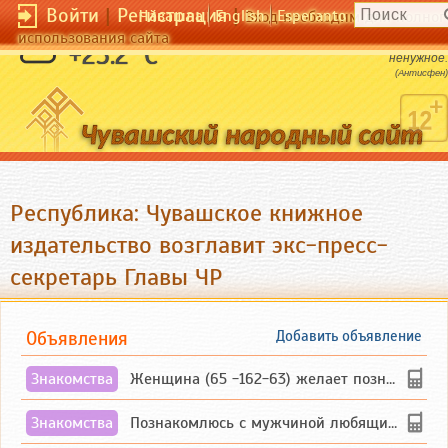
Войти
|
Регистрация
|
Чӑвашла
English
Esperanto
Вход необходим для полног
использования сайта
Самая нужная наука - это наука забывать
+25.2 °C
ненужное.
(Антисфен)
Республика: Чувашское книжное
издательство возглавит экс-пресс-
секретарь Главы ЧР
Объявления
Добавить объявление
Знакомства
Женщина (65 -162-63) желает познакомиться с одиноким, добродушным, без вредных ...
Знакомства
Познакомлюсь с мужчиной любящим танцевать и петь на родном чувашском языке