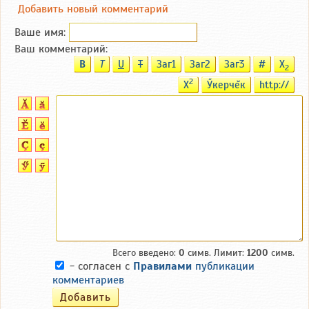
Добавить новый комментарий
Ваше имя:
Ваш комментарий:
B
T
U
T
Заг1
Заг2
Заг3
#
X
2
2
X
Ӳкерчĕк
http://
Всего введено:
0
симв. Лимит:
1200
симв.
- согласен с
Правилами
публикации
комментариев