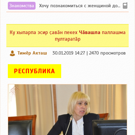
Знакомства
Хочу познакомиться с женщиной до 55 лет чувашской или русской национальности дл...
Ку хыпарпа эсир ҫавӑн пекех
Чӑвашла
паллашма
пултаратӑр
Тимӗр Акташ
30.01.2019 14:27 | 2470 просмотров
РЕСПУБЛИКА