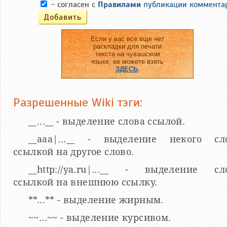
- согласен с
Правилами
публикации коммента
Если у вас все еще нет
раскладки для печати
текста на чувашском
языке, ее можете взять
ЗДЕСЬ
.
Разрешенные Wiki тэги:
__...__ - выделение слова ссылой.
__aaa|...__ - выделение некого сл
ссылкой на другое слово.
__http://ya.ru|...__ - выделение сл
ссылкой на внешнюю ссылку.
**...** - выделение жирным.
~~...~~ - выделение курсивом.