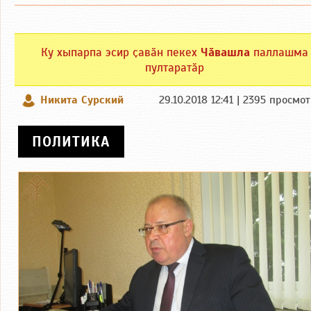
Ку хыпарпа эсир ҫавӑн пекех
Чӑвашла
паллашма
пултаратӑр
Никита Сурский
29.10.2018 12:41 | 2395 просмо
ПОЛИТИКА