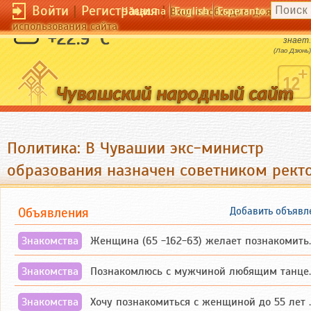
Войти
|
Регистрация
|
Чӑвашла
English
Esperanto
Вход необходим для полног
использования сайта
Кто знает - не говорит, кто говорит - не
+22.9 °C
знает.
(Лао Дзюнь)
Политика: В Чувашии экс-министр
образования назначен советником рект
Объявления
Добавить объявл
Знакомства
Женщина (65 -162-63) желает познакомиться с одиноким, добродушным, без вредных ...
Знакомства
Познакомлюсь с мужчиной любящим танцевать и петь на родном чувашском языке
Знакомства
Хочу познакомиться с женщиной до 55 лет чувашской или русской национальности дл...