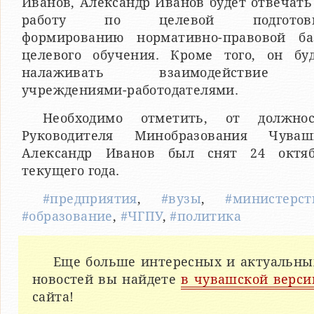
Иванов, Александр Иванов будет отвечать
работу по целевой подготовк
формированию нормативно-правовой б
целевого обучения. Кроме того, он бу
налаживать взаимодействие
учреждениями-работодателями.
Необходимо отметить, от должнос
Руководителя Минобразования Чуваш
Александр Иванов был снят 24 октяб
текущего года.
#предприятия
,
#вузы
,
#министерст
#образование
,
#ЧГПУ
,
#политика
Еще больше интересных и актуальны
новостей вы найдете
в чувашской верси
сайта!