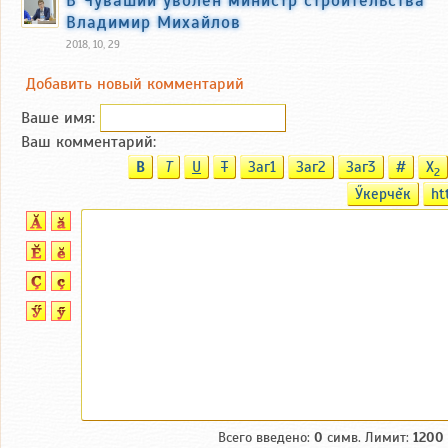
Владимир Михайлов
2018, 10, 29
Добавить новый комментарий
Ваше имя:
Ваш комментарий:
B
T
U
T
Заг1
Заг2
Заг3
#
X
2
Ӳкерчĕк
ht
Всего введено:
0
симв. Лимит:
1200