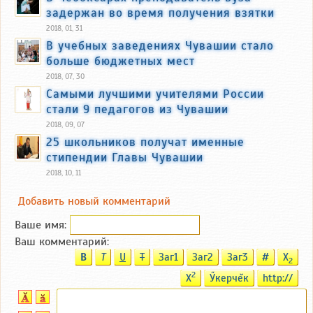
задержан во время получения взятки
2018, 01, 31
В учебных заведениях Чувашии стало
больше бюджетных мест
2018, 07, 30
Самыми лучшими учителями России
стали 9 педагогов из Чувашии
2018, 09, 07
25 школьников получат именные
стипендии Главы Чувашии
2018, 10, 11
Добавить новый комментарий
Ваше имя:
Ваш комментарий:
B
T
U
T
Заг1
Заг2
Заг3
#
X
2
2
X
Ӳкерчĕк
http://