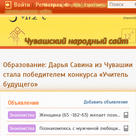
Войти
|
Регистрация
|
Чӑвашла
English
Esperanto
Вход необходим для полног
использования сайта
Жизнь наша - борьба.
+17.2 °C
(Еврипид)
Образование: Дарья Савина из Чувашии
стала победителем конкурса «Учитель
будущего»
Объявления
Добавить объявление
Знакомства
Женщина (65 -162-63) желает познакомиться с одиноким, добродушным, без вредных ...
Знакомства
Познакомлюсь с мужчиной любящим танцевать и петь на родном чувашском языке