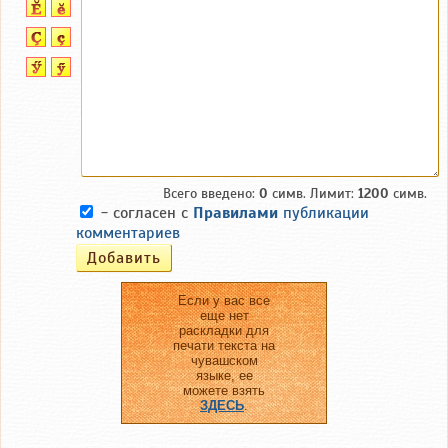
Всего введено:
0
симв. Лимит:
1200
симв.
- согласен с
Правилами
публикации
комментариев
Если у вас все
еще нет
раскладки для
печати текста на
чувашском
языке, ее
можете взять
ЗДЕСЬ
.