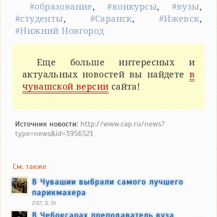
#образование
,
#конкурсы
,
#вузы
,
#студенты
,
#Саранск
,
#Ижевск
,
#Нижний Новгород
Еще больше интересных и
актуальных новостей вы найдете
в
чувашской версии
сайта!
Источник новости:
http://www.cap.ru/news?
type=news&id=3956521
См. также
В Чувашии выбрали самого лучшего
парикмахера
2017, 11, 19
В Чебоксарах преподаватель вуза