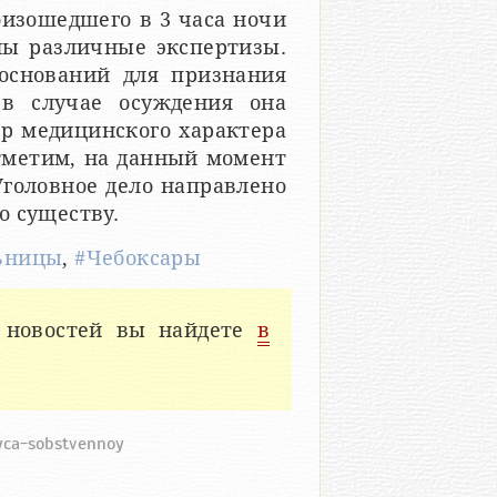
оизошедшего в 3 часа ночи
ены различные экспертизы.
оснований для признания
в случае осуждения она
р медицинского характера
Отметим, на данный момент
головное дело направлено
о существу.
ьницы
,
#Чебоксары
 новостей вы найдете
в
iyca-sobstvennoy