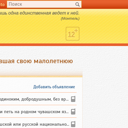
nto
ишь одна единственная ведет к ней.
(Монтель)
ившая свою малолетнюю
Добавить объявление
ким, добродушным, без вредных ...
петь на родном чувашском языке
 или русской национальности дл...