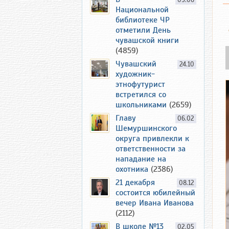
09.06
Национальной
библиотеке ЧР
отметили День
чувашской книги
(4859)
Чувашский
24.10
художник-
этнофутурист
встретился со
школьниками
(2659)
Главу
06.02
Шемуршинского
округа привлекли к
ответственности за
нападание на
охотника
(2386)
21 декабря
08.12
состоится юбилейный
вечер Ивана Иванова
(2112)
В школе №13
02.05