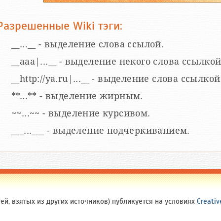
Разрешенные Wiki тэги:
__...__ - выделение слова ссылой.
__aaa|...__ - выделение некого слова ссылкой
__http://ya.ru|...__ - выделение слова ссыл
**...** - выделение жирным.
~~...~~ - выделение курсивом.
___...___ - выделение подчеркиванием.
й, взятых из других источников) публикуется на условиях
Creativ