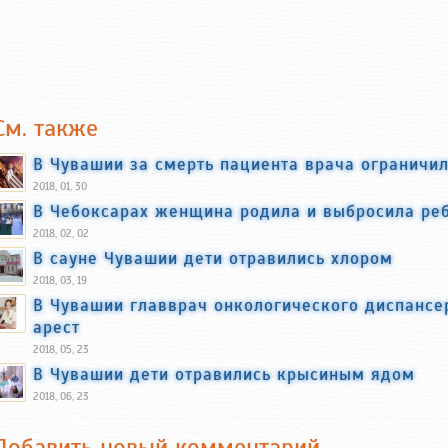
См. также
В Чувашии за смерть пациента врача ограничил
2018, 01, 30
В Чебоксарах женщина родила и выбросила ре
2018, 02, 02
В сауне Чувашии дети отравились хлором
2018, 03, 19
В Чувашии главврач онкологического диспанс
арест
2018, 05, 23
В Чувашии дети отравились крысиным ядом
2018, 06, 23
Добавить новый комментарий