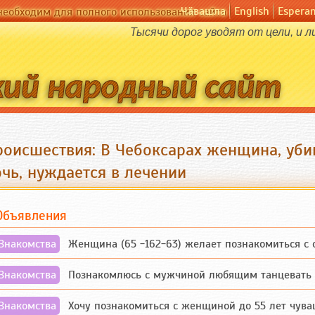
Чӑвашла
English
Espera
необходим для полного использования сайта
Тысячи дорог уводят от цели, и л
роисшествия: В Чебоксарах женщина, уб
очь, нуждается в лечении
Объявления
Знакомства
Женщина (65 -162-63) желает познакомиться с одино
Знакомства
Познакомлюсь с мужчиной любящим танцевать и 
Знакомства
Хочу познакомиться с женщиной до 55 лет чувашской