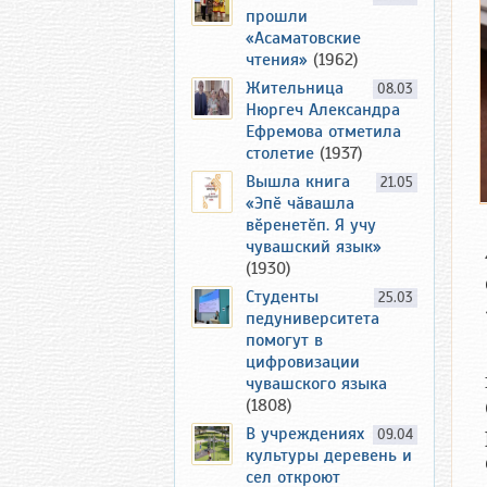
прошли
«Асаматовские
чтения»
(1962)
Жительница
08.03
Нюргеч Александра
Ефремова отметила
столетие
(1937)
Вышла книга
21.05
«Эпӗ чӑвашла
вӗренетӗп. Я учу
чувашский язык»
(1930)
Студенты
25.03
педуниверситета
помогут в
цифровизации
чувашского языка
(1808)
В учреждениях
09.04
культуры деревень и
сел откроют