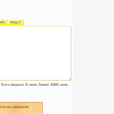
чĕк
http://
Всего введено:
0
симв. Лимит:
1200
симв.
кста на чувашском
.