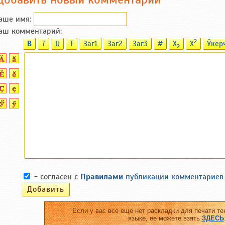
аше имя:
аш комментарий:
2
B
T
U
T
Заг1
Заг2
Заг3
#
X
X
Ӳкер
2
- согласен с
Правилами
публикации комментариев
Если у вас все еще нет раскладки для печати те
языке, ее можете взять
ЗДЕСЬ