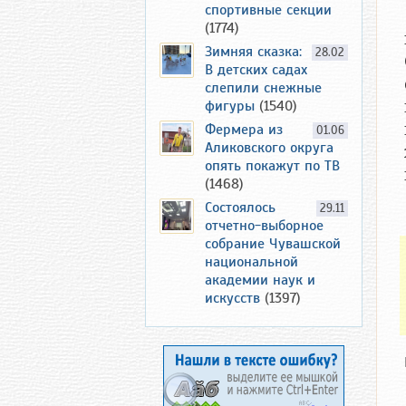
спортивные секции
(1774)
Зимняя сказка:
28.02
В детских садах
слепили снежные
фигуры
(1540)
Фермера из
01.06
Аликовского округа
опять покажут по ТВ
(1468)
Состоялось
29.11
отчетно-выборное
собрание Чувашской
национальной
академии наук и
искусств
(1397)