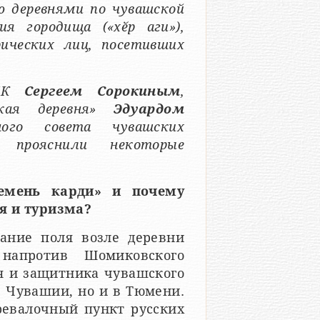
ю деревнями по чувашской
ия городища («хӗр аги»),
ических лиц, посетивших
СЧК
Сергеем Сорокиным
,
кая деревня»
Эдуардом
ного совета чувашских
рояснили некоторые
Чемень карди» и почему
я и туризма?
ание поля возле деревни
напротив Шомиковского
ря и защитника чувашского
в Чувашии, но и в Тюмени.
ревалочный пункт русских