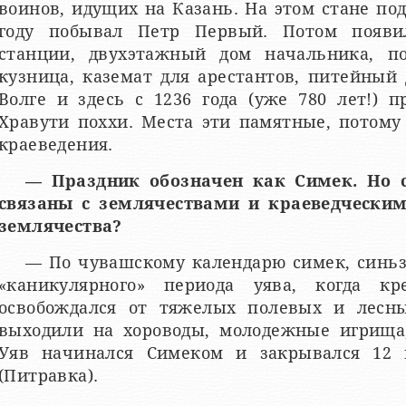
воинов, идущих на Казань. На этом стане по
году побывал Петр Первый. Потом появи
станции, двухэтажный дом начальника, п
кузница, каземат для арестантов, питейный
Волге и здесь с 1236 года (уже 780 лет!) 
Хравути поххи. Места эти памятные, потому
краеведения.
— Праздник обозначен как Симек. Но 
связаны с землячествами и краеведчески
землячества?
— По чувашскому календарю симек, синьз
«каникулярного» периода уява, когда к
освобождался от тяжелых полевых и лесны
выходили на хороводы, молодежные игрища,
Уяв начинался Симеком и закрывался 12 
(Питравка).