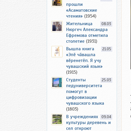
прошли
«Асаматовские
чтения»
(1954)
Жительница
08.03
Нюргеч Александра
Ефремова отметила
столетие
(1931)
Вышла книга
21.05
«Эпӗ чӑвашла
вӗренетӗп. Я учу
чувашский язык»
(1915)
Студенты
25.03
педуниверситета
помогут в
цифровизации
чувашского языка
(1803)
В учреждениях
09.04
культуры деревень и
сел откроют