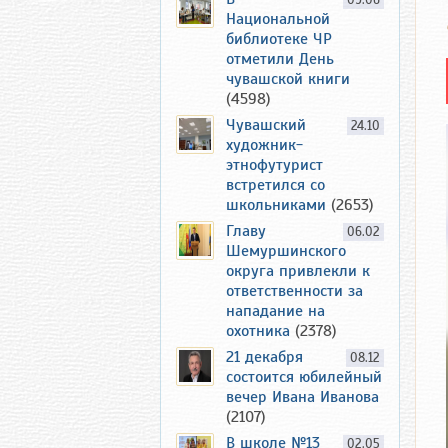
09.06
Национальной
библиотеке ЧР
отметили День
чувашской книги
(4598)
Чувашский
24.10
художник-
этнофутурист
встретился со
школьниками
(2653)
Главу
06.02
Шемуршинского
округа привлекли к
ответственности за
нападание на
охотника
(2378)
21 декабря
08.12
состоится юбилейный
вечер Ивана Иванова
(2107)
В школе №13
02.05