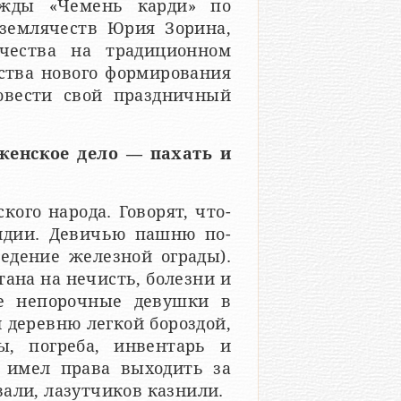
нажды «Чемень карди» по
землячеств Юрия Зорина,
чества на традиционном
ества нового формирования
вести свой праздничный
женское дело — пахать и
ого народа. Говорят, что-
ндии. Девичью пашню по-
едение железной ограды).
тана на нечисть, болезни и
ре непорочные девушки в
 деревню легкой бороздой,
ы, погреба, инвентарь и
 имел права выходить за
али, лазутчиков казнили.