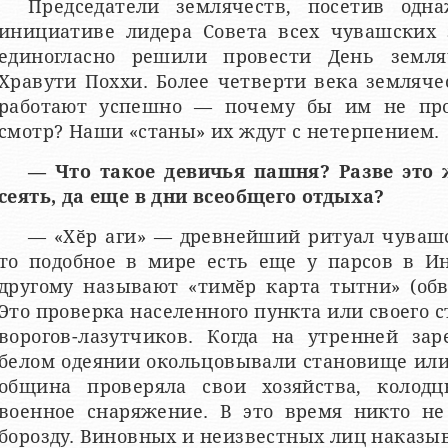
Председатели землячеств, посетив од
инициативе лидера Совета всех чувашских 
единогласно решили провести День земля
Хравути Поххи. Более четверти века земляч
работают успешно — почему бы им не про
смотр? Наши «станы» их ждут с нетерпением.
— Что такое девичья пашня? Разве это 
сеять, да еще в дни всеобщего отдыха?
— «Хӗр аги» — древнейший ритуал чувашск
то подобное в мире есть еще у парсов в И
другому называют «тимӗр карта тытни» (обв
Это проверка населенного пункта или своего с
ворогов-лазутчиков. Когда на утренней за
белом одеянии окольцовывали становище или
община проверяла свои хозяйства, колодц
военное снаряжение. В это время никто не
борозду. Виновных и неизвестных лиц наказыв