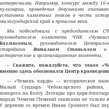
интересными. Например, конкурс между 16-
кулинарии, проведение девушками опахиван
установка памятных знаков в честь истор
малосундырский край в прошлые века.
Мы побеседовали с председателем 
руководителем комитета ЧНК «Чувашс
Бахмисовым
, руководителем Централь
старейшин
Виталием Станьялом
и п
исторические и организационные моменты.
– Скажите, пожалуйста, что такое «
именно здесь обосновался Центр краеведени
— «Чемень карди» — историческое назв
Малый Сундырь Чебоксарского района, 
поворота на Волгу. Легенды про царя-богаты
народа Чеменя (Теменя) записаны не только 
У деревни со времен Ивана Грозного был пе