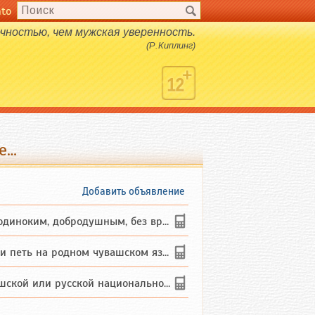
nto
чностью, чем мужская уверенность.
(Р.Киплинг)
е…
Добавить объявление
ким, добродушным, без вредных ...
петь на родном чувашском языке
 или русской национальности дл...