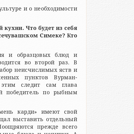
ультуре и о необходимости
 кухни. Что будет из себя
сечувашском Симеке? Кто
ия и образцовых блюд и
одится во второй раз. В
набор неисчислимых яств и
ленных пунктов Вурман-
 этим следит сам глава
ий победитель по рыбным
мень карди» имеют свой
бещал выставить отдельный
Поощряются прежде всего