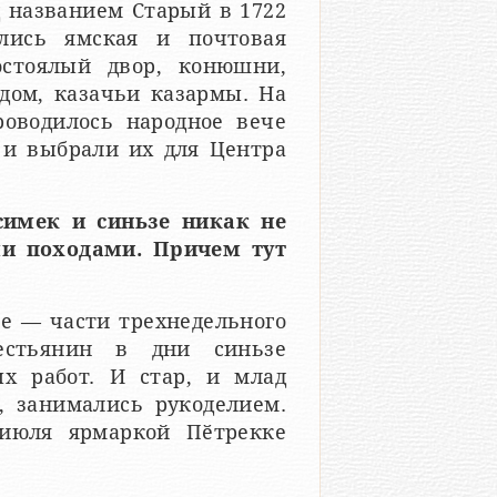
д названием Старый в 1722
лись ямская и почтовая
остоялый двор, конюшни,
 дом, казачьи казармы. На
проводилось народное вече
 и выбрали их для Центра
симек и синьзе никак не
ми походами. Причем тут
е — части трехнедельного
рестьянин в дни синьзе
х работ. И стар, и млад
 занимались рукоделием.
июля ярмаркой Пӗтрекке