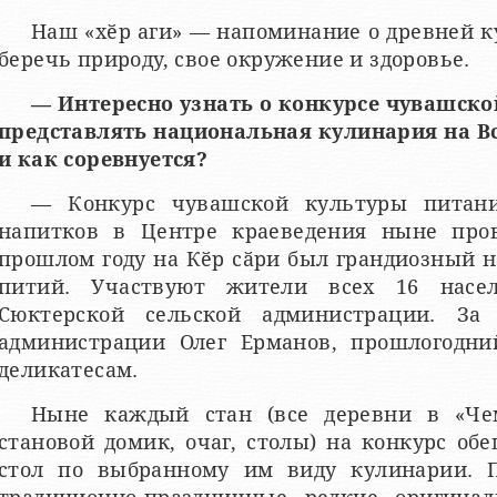
Наш «хӗр аги» — напоминание о древней к
беречь природу, свое окружение и здоровье.
— Интересно узнать о конкурсе чувашской
представлять национальная кулинария на В
и как соревнуется?
— Конкурс чувашской культуры питан
напитков в Центре краеведения ныне пров
прошлом году на Кӗр сӑри был грандиозный 
питий. Участвуют жители всех 16 насе
Сюктерской сельской администрации. За
администрации Олег Ерманов, прошлогодн
деликатесам.
Ныне каждый стан (все деревни в «Че
становой домик, очаг, столы) на конкурс о
стол по выбранному им виду кулинарии. 