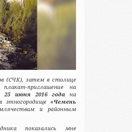
ов (СЧК), затем в столице
 плакат-приглашение на
ся
25 июня 2016 года
на
 в этногородище
«Чемень
емлячествам и районным
дника показались мне