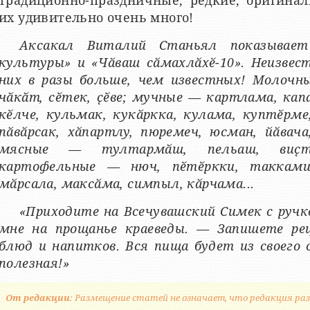
традиционно-праздничные, редкие, оригина
их удивительно очень много!
Аксакал Виталий Станьял показывает
культуры» и «Чӑваш сӑмахлӑхӗ-10». Неизвес
них в разы больше, чем известных! Молочны
чӑкӑт, сӗтек, ҫӗве; мучные — картлама, ка
кӗлче, кульмак, кукӑркка, кулама, куптӗрме
пӑвӑрсак, хӑпартлу, пюремеч, юсман, йӑвача
мясные — тултармӑш, пельаш, виҫту
картофельные — нюч, пӗтӗркки, таккам
мӑрсала, максӑма, симпыл, кӑрчама...
«Приходите на Всечувашский Симек с ручк
мне на прощанье краеведы. — Запишете ре
блюд и напитков. Вся пища будет из своего 
полезная!»
От редакции
: Размещение статей не означает, что редакция раз