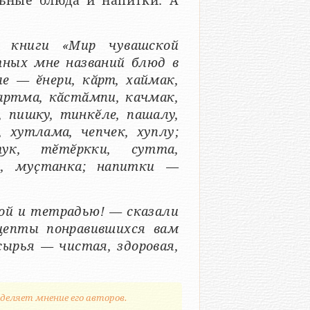
льные блюда и напитки. А
 книги «Мир чувашской
тных мне названий блюд в
е — ӗнери, кӑрт, хаймак,
партма, кӑстӑмпи, качмак,
, пишку, тинкӗле, пашалу,
, хутлама, чепчек, хуплу;
к, тӗтӗркки, сутта,
и, муҫтанка; напитки —
ой и тетрадью! — сказали
цепты понравившихся вам
сырья — чистая, здоровая,
деляет мнение его авторов.