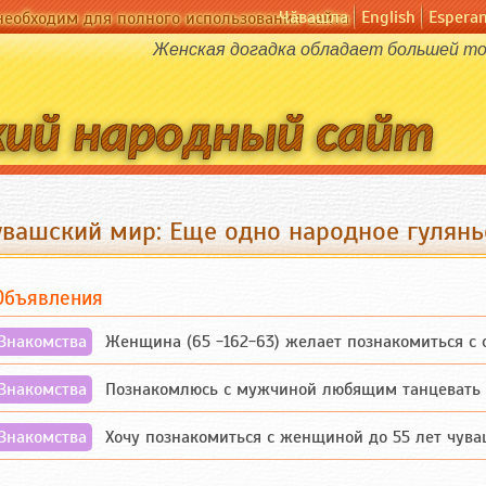
Чӑвашла
English
Espera
необходим для полного использования сайта
Женская догадка обладает большей то
увашский мир: Еще одно народное гулянь
Объявления
Знакомства
Женщина (65 -162-63) желает познакомиться с одино
Знакомства
Познакомлюсь с мужчиной любящим танцевать и 
Знакомства
Хочу познакомиться с женщиной до 55 лет чувашской