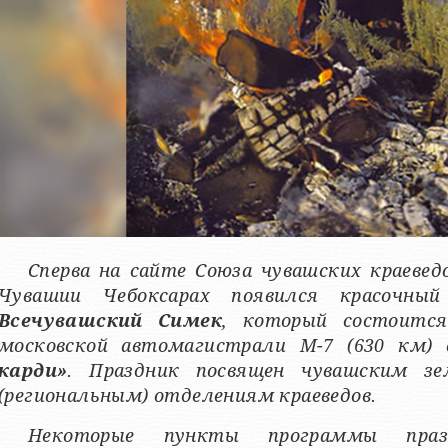
Сперва на сайте Союза чувашских краевед
Чувашии Чебоксарах появился красочный
Всечувашский Симек
, который состоит
московской автомагистрали М-7 (630 км)
карди»
. Праздник посвящен чувашским з
(региональным) отделениям краеведов.
Некоторые пункты программы праз