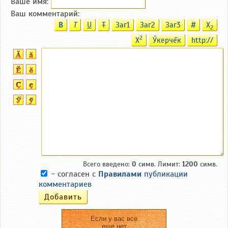
Ваше имя:
Ваш комментарий:
B
T
U
T
Заг1
Заг2
Заг3
#
X
2
2
X
Ӳкерчĕк
http://
Всего введено:
0
симв. Лимит:
1200
симв.
- согласен с
Правилами
публикации
комментариев
Если у вас все
еще нет