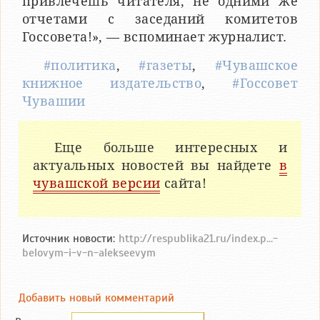
привлечешь читателя, не одними же
отчетами с заседаний комитетов
Госсовета!», — вспоминает журналист.
#политика
,
#газеты
,
#Чувашское
книжное издательство
,
#Госсовет
Чувашии
Еще больше интересных и
актуальных новостей вы найдете
в
чувашской версии
сайта!
Источник новости:
http://respublika21.ru/index.p...-
belovym-i-v-n-alekseevym
Добавить новый комментарий