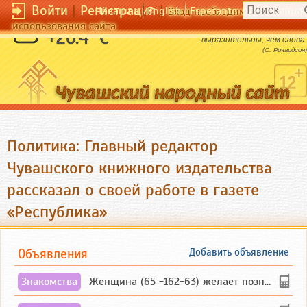
Войти
|
Регистрация
|
Чӑвашла
English
Esperanto
Вход необходим для полног
использования сайта
Наружность и манеры более
+26.4 °C
выразительны, чем слова.
(С. Ричардсон)
Политика: Главный редактор
Чувашского книжного издательства
рассказал о своей работе в газете
«Республика»
Объявления
Добавить объявление
Знакомства
Женщина (65 -162-63) желает познакомиться с одиноким, добродушным, без вредных ...