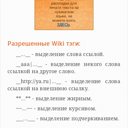
раскладки для
печати текста на
чувашском
языке, ее
можете взять
ЗДЕСЬ
.
Разрешенные Wiki тэги:
__...__ - выделение слова ссылой.
__aaa|...__ - выделение некого слова
ссылкой на другое слово.
__http://ya.ru|...__ - выделение слова
ссылкой на внешнюю ссылку.
**...** - выделение жирным.
~~...~~ - выделение курсивом.
___...___ - выделение подчеркиванием.