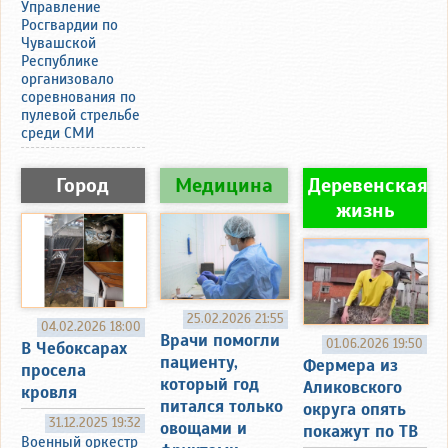
Управление
Росгвардии по
Чувашской
Республике
организовало
соревнования по
пулевой стрельбе
среди СМИ
Город
Медицина
Деревенская
жизнь
25.02.2026 21:55
04.02.2026 18:00
Врачи помогли
01.06.2026 19:50
В Чебоксарах
пациенту,
Фермера из
просела
который год
Аликовского
кровля
питался только
округа опять
31.12.2025 19:32
овощами и
покажут по ТВ
Военный оркестр