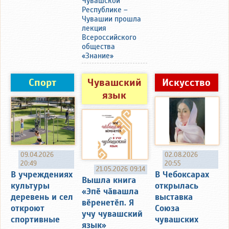
Чувашской
Республике –
Чувашии прошла
лекция
Всероссийского
общества
«Знание»
Спорт
Чувашский
Искусство
язык
09.04.2026
02.08.2026
20:49
20:55
21.05.2026 09:14
В учреждениях
В Чебоксарах
Вышла книга
культуры
открылась
«Эпӗ чӑвашла
деревень и сел
выставка
вӗренетӗп. Я
откроют
Союза
учу чувашский
спортивные
чувашских
язык»