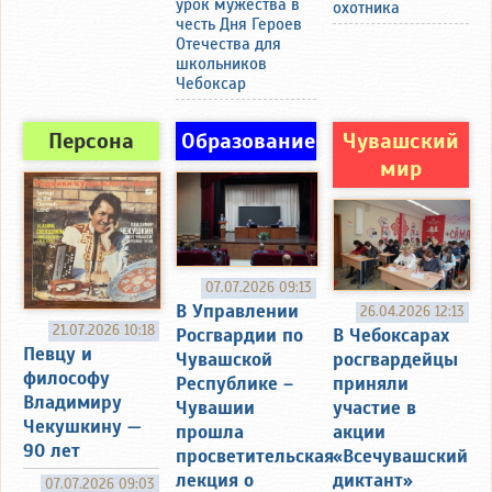
урок мужества в
охотника
честь Дня Героев
Отечества для
школьников
Чебоксар
Персона
Образование
Чувашский
мир
07.07.2026 09:13
В Управлении
26.04.2026 12:13
21.07.2026 10:18
Росгвардии по
В Чебоксарах
Певцу и
Чувашской
росгвардейцы
философу
Республике –
приняли
Владимиру
Чувашии
участие в
Чекушкину —
прошла
акции
90 лет
просветительская
«Всечувашский
лекция о
диктант»
07.07.2026 09:03