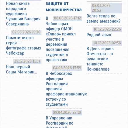
защите от
Новая книга
08.03.2026
народного
мошенничества
20:53
художника
Волга текла по
В
08.06.2026 17:12
Чувашии Валерия
земле амазонок?
Чебоксарах
Северянина
офицер ОМОН
10.12.2025 22:26
02.05.2026 15:36
«Сувар» принял
Родной язык
Памяти тихого
участие в
героя —
10.12.2025 02:36
церемонии
фотографа старых
В День героев
посвящения
Чебоксар
Отечества – о
студентов в
чувашском
профессию
25.12.2025 11:57
танкисте
Наш верный
04.06.2026 13:59
Коновалове
Саша Магарин…
В Чебоксарах
офицеры
Росгвардии
провели
профориентационную
встречу со
студентами
09.04.2026 22:10
В Управлении
Росгвардии по