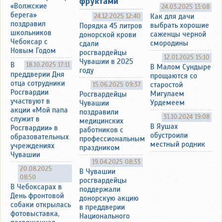
фруктами
«Волжские
24.03.2025 13:08
берега»
24.12.2025 12:40
Как для дачи
поздравил
выбрать хорошие
Порядка 45 литров
школьников
саженцы черной
донорской крови
Чебоксар с
смородины
сдали
Новым Годом
росгвардейцы
12.01.2025 15:10
Чувашии в 2025
В
18.10.2025 17:11
В Малом Сундыре
году
преддверии Дня
прощаются со
отца сотрудники
15.06.2025 09:37
старостой
Росгвардии
Мигулаем
Росгвардейцы
участвуют в
Урдемеем
Чувашии
акции «Мой папа
поздравили
31.10.2024 19:08
служит в
медицинских
В Яушах
Росгвардии» в
работников с
обустроили
образовательных
профессиональным
местный родник
учреждениях
праздником
Чувашии
19.04.2025 08:33
20.08.2025
В Чувашии
08:50
росгвардейцы
В Чебоксарах в
поддержали
День фронтовой
донорскую акцию
собаки открылась
в преддверии
фотовыставка,
Национального