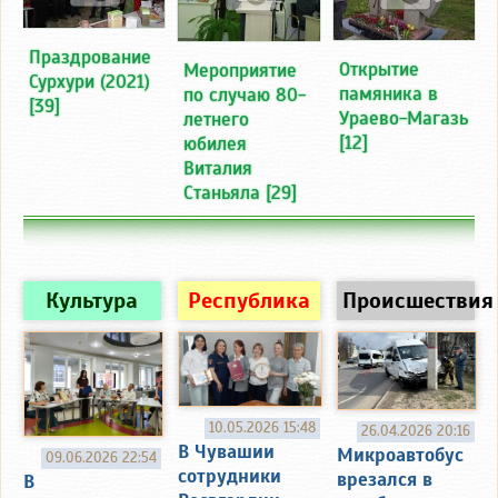
Праздрование
Открытие
Мероприятие
Сурхури (2021)
памяника в
по случаю 80-
[39]
Ураево-Магазь
летнего
[12]
юбилея
Виталия
Станьяла
[29]
Культура
Республика
Происшествия
10.05.2026 15:48
26.04.2026 20:16
В Чувашии
Микроавтобус
09.06.2026 22:54
сотрудники
врезался в
В