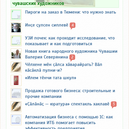
чувашских художников
Пироги на заказ в Тюмени: что нужно знать
Инҫе ҫулсен сиплевӗ
4
УЗИ почек: как проходит исследование, что
показывает и как подготовиться
Новая книга народного художника Чувашии
Валерия Северянина
2
Чӗлхене мӗн ҫӑлса хӑварайрать? Вӑл
кӑсӑклӑ пулни-и?
«Илем тӗнчи тата шкул»
Продажа готового бизнеса: строительные и
прочие компании
«Ҫӑлӑнӑҫ — юратура» спектакль хаклавӗ
3
Автоматизация бизнеса с помощью 1С: как
компания ИТБ помогает повысить
эффективность предприятия