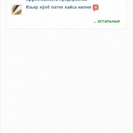
Изьяр кӳлӗ патне кайса килни
4
... остальные