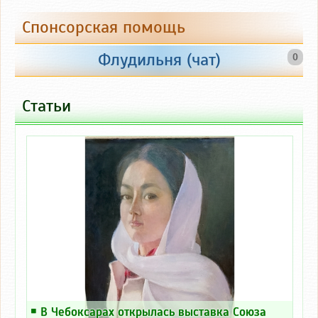
Спонсорская помощь
+100
+200
+300
+500
Флудильня (чат)
0
Собрано: 22 000 руб.
Статьи
Потрачено: 27 420 руб.
￭
В Чебоксарах открылась выставка Союза