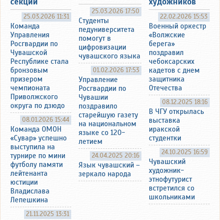
секции
художников
25.03.2026 17:50
25.03.2026 11:31
22.02.2026 15:53
Студенты
Команда
Военный оркестр
педуниверситета
Управления
«Волжские
помогут в
Росгвардии по
берега»
цифровизации
Чувашской
поздравил
чувашского языка
Республике стала
чебоксарских
бронзовым
кадетов с днем
01.02.2026 17:53
призером
защитника
Управление
чемпионата
Отечества
Росгвардии по
Приволжского
Чувашии
08.12.2025 18:16
округа по дзюдо
поздравило
В ЧГУ открылась
старейшую газету
08.01.2026 15:44
выставка
на национальном
Команда ОМОН
иракской
языке со 120-
«Сувар» успешно
студентки
летием
выступила на
24.10.2025 16:59
турнире по мини
24.04.2025 20:16
Чувашский
футболу памяти
Язык чувашский –
художник-
лейтенанта
зеркало народа
этнофутурист
юстиции
встретился со
Владислава
школьниками
Лепешкина
21.11.2025 13:31