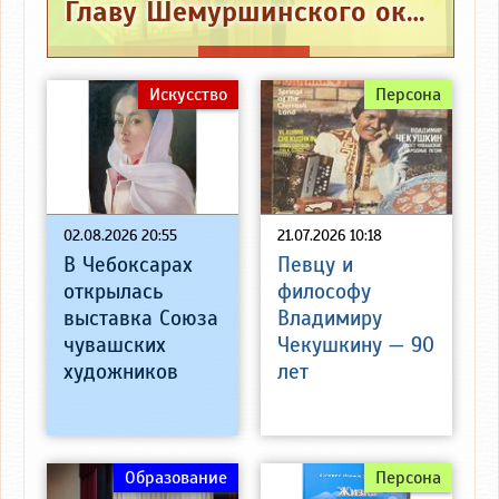
Главу Шемуршинского округа привлекли к ответственности за нападание на охотника
Искусство
Персона
02.08.2026 20:55
21.07.2026 10:18
В Чебоксарах
Певцу и
открылась
философу
выставка Союза
Владимиру
чувашских
Чекушкину — 90
художников
лет
Образование
Персона