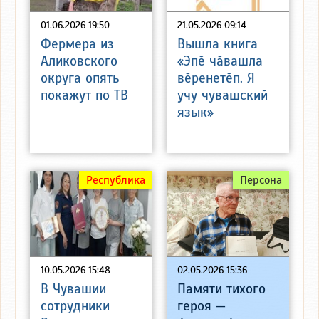
01.06.2026 19:50
21.05.2026 09:14
Фермера из
Вышла книга
Аликовского
«Эпӗ чӑвашла
округа опять
вӗренетӗп. Я
покажут по ТВ
учу чувашский
язык»
Республика
Персона
10.05.2026 15:48
02.05.2026 15:36
В Чувашии
Памяти тихого
сотрудники
героя —