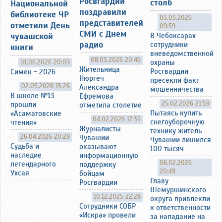
Росвгардии
столб
Национальной
поздравили
библиотеке ЧР
03.03.2026
представителей
отметили День
09:59
СМИ с Днем
чувашской
В Чебоксарах
радио
сотрудники
книги
вневедомственной
08.03.2026 20:46
01.06.2026 20:09
охраны
Жительница
Росгвардии
Симек - 2026
Нюргеч
пресекли факт
02.05.2026 15:26
Александра
мошенничества
В школе №13
Ефремова
25.02.2026 21:59
прошли
отметила столетие
Пытаясь купить
«Асаматовские
04.02.2026 17:39
снегоуборочную
чтения»
Журналисты
технику житель
26.04.2026 20:29
Чувашии
Чувашии лишился
Судьба и
оказывают
100 тысяч
наследие
информационную
06.02.2026
легендарного
поддержку
20:49
Ухсая
бойцам
Главу
Росгвардии
Шемуршинского
10.12.2025 22:28
округа привлекли
Сотрудники СОБР
к ответственности
«Искра» провели
за нападание на