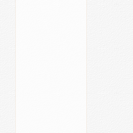
Фото
Праздрование
На
Сурхури
Во
(2021)
Че
[39]
ос
[22
Культура
Ре