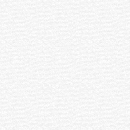
RSS
Юбилей
бережная
чувашского
лги
поломничества
боксар
[67]
енью
]
спублика
Происшествия