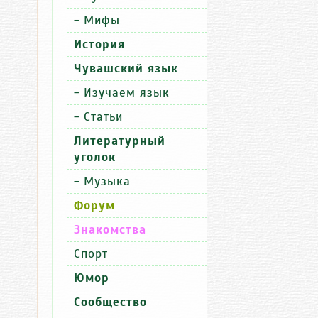
-
Мифы
Искусство
Пер
История
Чувашский язык
-
Изучаем язык
02.08.2026
-
Статьи
20:55
Литературный
В
уголок
Чебоксар
открылас
-
Музыка
выставка
Форум
Союза
чувашски
Знакомства
художник
Спорт
Юмор
Сообщество