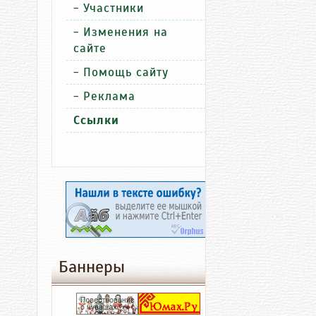
-
Участники
-
Изменения на
сайте
-
Помощь сайту
-
Реклама
Ссылки
Персона
Куль
07.07.2026
09:03
Новая
Баннеры
книга
народног
художник