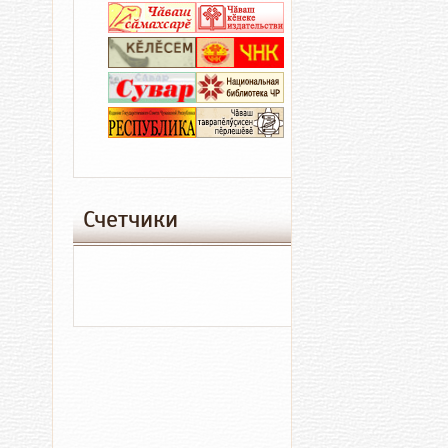
Чувашии
Валерия
Северяни
Счетчики
Образование
Куль
04.06.2026
13:59