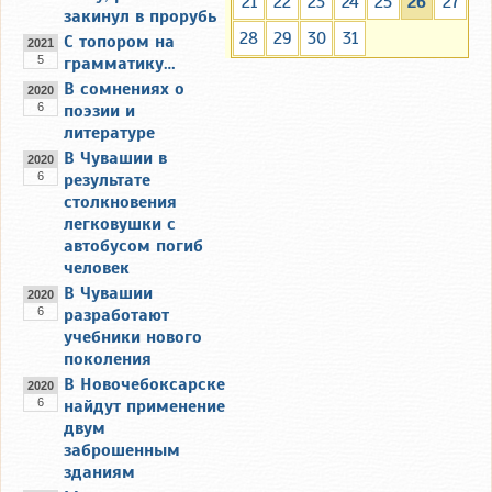
21
22
23
24
25
26
27
закинул в прорубь
28
29
30
31
С топором на
2021
5
грамматику…
В сомнениях о
2020
6
поэзии и
литературе
В Чувашии в
2020
6
результате
столкновения
легковушки с
автобусом погиб
человек
В Чувашии
2020
6
разработают
учебники нового
поколения
В Новочебоксарске
2020
6
найдут применение
двум
заброшенным
зданиям