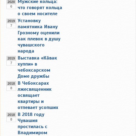
Мужские кольца:
2020
6
что говорят кольца
о своем носителе
Установку
2019
7
памятника Ивану
Грозному оценили
как плевок в душу
чувашского
народа
Выставка «Кӑвак
2019
7
хуппи» в
чебоксарском
Доме дружбы
В Чебоксарах
2018
8
лжесвященник
освящает
квартиры и
отпевает усопших
В 2018 году
2018
8
Чувашия
простилась с
Владимиром