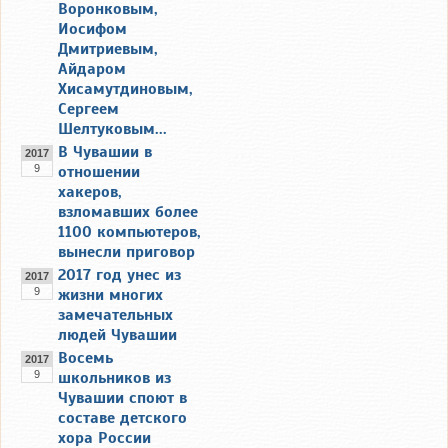
Воронковым,
Иосифом
Дмитриевым,
Айдаром
Хисамутдиновым,
Сергеем
Шелтуковым...
В Чувашии в
2017
9
отношении
хакеров,
взломавших более
1100 компьютеров,
вынесли приговор
2017 год унес из
2017
9
жизни многих
замечательных
людей Чувашии
Восемь
2017
9
школьников из
Чувашии споют в
составе детского
хора России