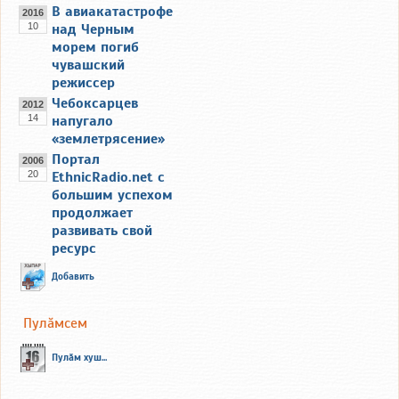
В авиакатастрофе
2016
10
над Черным
морем погиб
чувашский
режиссер
Чебоксарцев
2012
14
напугало
«землетрясение»
Портал
2006
20
EthnicRadio.net с
большим успехом
продолжает
развивать свой
ресурс
Добавить
Пулăмсем
Пулăм хуш...