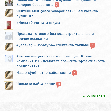
Валерия Северянина
2
Чӗлхене мӗн ҫӑлса хӑварайрать? Вӑл кӑсӑклӑ
пулни-и?
«Илем тӗнчи тата шкул»
Продажа готового бизнеса: строительные и
прочие компании
«Ҫӑлӑнӑҫ — юратура» спектакль хаклавӗ
3
Автоматизация бизнеса с помощью 1С: как
компания ИТБ помогает повысить эффективность
предприятия
Изьяр кӳлӗ патне кайса килни
4
Чикмене кайса килни
11
... остальные