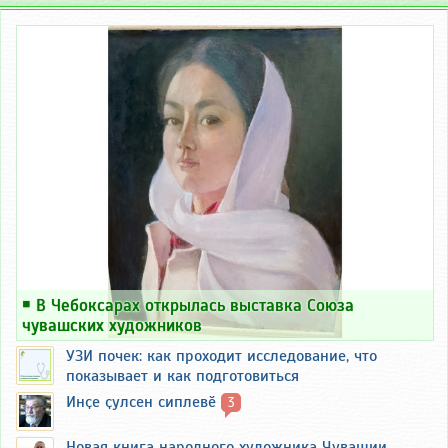
￭
В Чебоксарах открылась выставка Союза
чувашских художников
УЗИ почек: как проходит исследование, что
показывает и как подготовиться
Инҫе ҫулсен сиплевӗ
3
Новая книга народного художника Чувашии