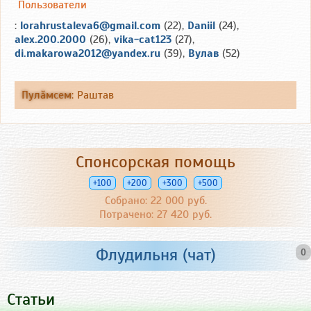
Пользователи
:
lorahrustaleva6@gmail.com
(22),
Daniil
(24),
alex.200.2000
(26),
vika-cat123
(27),
di.makarowa2012@yandex.ru
(39),
Вулав
(52)
Пулăмсем
:
Раштав
Спонсорская помощь
+100
+200
+300
+500
Собрано: 22 000 руб.
Потрачено: 27 420 руб.
Флудильня (чат)
0
Статьи