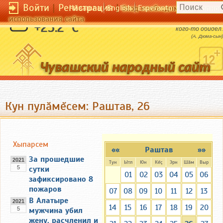
Войти
|
Регистрация
|
Чӑвашла
English
Esperanto
Вход необходим для полног
использования сайта
Если человека ужалила змея, значит он
+25.2 °C
кого-то обидел.
(А. Дюма-сын)
Кун пулăмĕсем: Раштав, 26
Хыпарсем
««
Раштав
»»
За прошедшие
2021
Тун
Ытл
Юн
Кĕç
Эрн
Шăм
Выр
5
сутки
01
02
03
04
05
06
зафиксировано 8
пожаров
07
08
09
10
11
12
13
В Алатыре
2021
14
15
16
17
18
19
20
5
мужчина убил
жену, расчленил и