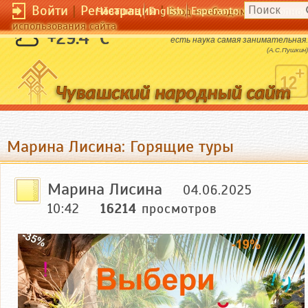
Войти
|
Регистрация
|
Чӑвашла
English
Esperanto
Вход необходим для полног
использования сайта
Следить за мыслями великого человека
+29.4 °C
есть наука самая занимательная.
(А.С.Пушкин)
Марина Лисина: Горящие туры
Марина Лисина
04.06.2025
10:42
16214
просмотров