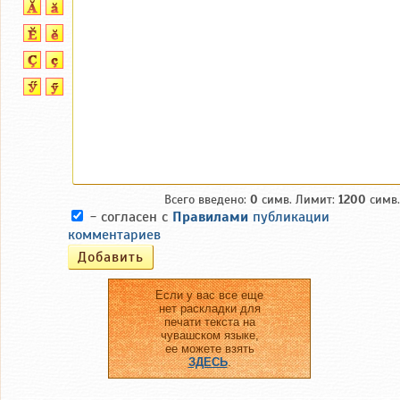
Всего введено:
0
симв. Лимит:
1200
симв.
- согласен с
Правилами
публикации
комментариев
Если у вас все еще
нет раскладки для
печати текста на
чувашском языке,
ее можете взять
ЗДЕСЬ
.