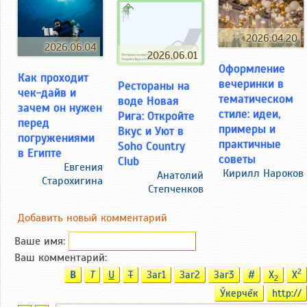
2026.04.20
2026.06.04
2026.06.01
Оформление
Как проходит
вечеринки в
Рестораны на
чек-дайв и
тематическом
воде Новая
зачем он нужен
стиле: идеи,
Рига: Откройте
перед
примеры и
Вкус и Уют в
погружениями
практичные
Soho Country
в Египте
советы
Club
Евгения
Кирилл Нароков
Анатолий
Старохигина
Степченков
Добавить новый комментарий
Ваше имя:
Ваш комментарий:
2
B
T
U
T
Заг1
Заг2
Заг3
#
X
X
2
Ӳкерчĕк
http://