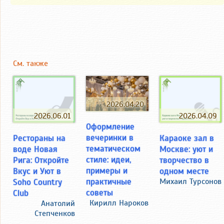
См. также
2026.04.20
2026.06.01
2026.04.09
Оформление
вечеринки в
Рестораны на
Караоке зал в
тематическом
воде Новая
Москве: уют и
стиле: идеи,
Рига: Откройте
творчество в
примеры и
Вкус и Уют в
одном месте
практичные
Soho Country
Михаил Турсонов
советы
Club
Кирилл Нароков
Анатолий
Степченков