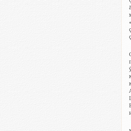
ӑ
«
к