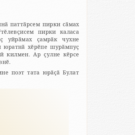
нӑ паттӑрсем пирки сӑмах
ӳтӗлевҫисем пирки каласа
ӑҫ уйрӑмах ҫамрӑк чухне
ен юратнӑ хӗрӗпе шурӑмпуҫ
й килмен. Ар ҫулне кӗрсе
внӗ.
ине поэт тата юрӑҫӑ Булат