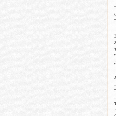
тав
ч
ш