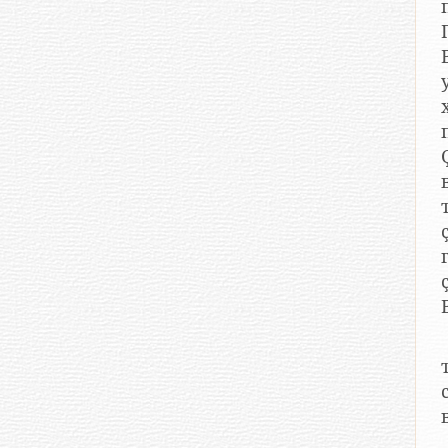
хыҫҫ
в
ҫу