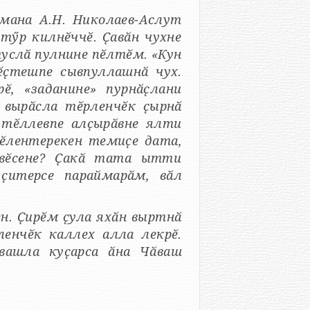
мана А.Н. Николаев-Аслут
тӳр килнӗччӗ. Ҫавӑн чухне
услӑ пулнине пӗлтӗм. «Кун
ӗ, «заданине» пурнӑҫлани
, вырӑсла тӗрленчӗк ҫырнӑ
 тӗллевпе алҫырӑвне ялти
ӗлентерекен темиҫе дата,
 вӗсене? Ҫакӑ тата ытти
 ҫитерсе параймарӑм, вӑл
н. Ҫирӗм ҫула яхӑн выртнӑ
ленчӗк каллех алла лекрӗ.
ӑвашла куҫарса ӑна Чӑваш