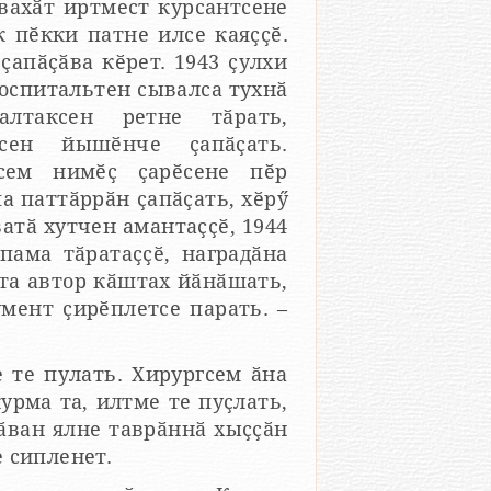
вахӑт иртмест курсантсене
пӗкки патне илсе каяҫҫӗ.
апӑҫӑва кӗрет. 1943 ҫулхи
Госпитальтен сывалса тухнӑ
сен йышӗнче ҫапӑҫать.
ксем нимӗҫ ҫарӗсене пӗр
атӑ хутчен амантаҫҫӗ, 1944
нта автор кӑштах йӑнӑшать,
мент ҫирӗплетсе парать. –
 те пулать. Хирургсем ӑна
урма та, илтме те пуҫлать,
Тӑван ялне таврӑннӑ хыҫҫӑн
е сипленет.