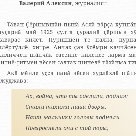
Валерий Алексин
, журналист
Тӑван Ҫӗршывшӑн пынӑ Аслӑ вӑрҫа хутшӑн
пуҫарнӑ май 1925 ҫулта ҫуралнӑ ҫӗршыв х
хӑварас килет. Пуриншӗн те паллӑ, пурн
илӗртӳллӗ, хитре. Анчах ҫав ӳсӗмри каччӑс
киличчен шӑпчӑк сассипе киленсе ларма ма
ҫитнӗ-ҫитмен вӗсен салтак шинелӗ тӑхӑнма ти
Акӑ мӗнле уҫса панӑ вӗсен хурлӑхлӑ шӑп
Окуджава:
Ах, война, что ты сделала, подлая:
Стали тихими наши дворы.
Наши мальчики головы подняли –
Повзрослели они с той поры,