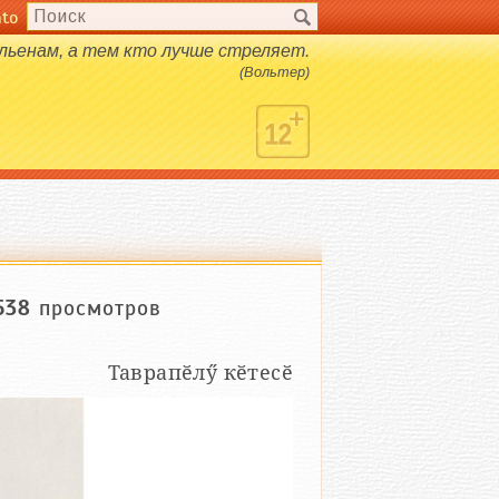
nto
льенам, а тем кто лучше стреляет.
(Вольтер)
538
просмотров
Таврапӗлӳ кӗтесӗ