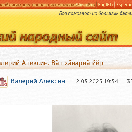
Чӑвашла
English
Espera
необходим для полного использования сайта
Бог помогает не большим бата
алерий Алексин: Вӑл хӑварнӑ йӗр
Валерий Алексин
12.03.2025 19:54
3