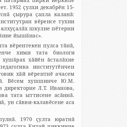
та пӑтӑрмах пирки йӗркипе
н 15-
снӑ ҫырура ҫапла каланӑ:
 ялхуҫалӑх шкулне пӗтерни
рӑнне йышӑнас».
лта вӗрентекен пулса тӑнӑ,
енче хими тата биологи
ӗ хушӑрах хӑйӗн ӑсталӑхне
педагогика институтӗнчен
товик хӑй вӗрентнӗ ачасем
 директорне Л.Т. Иванова,
ва тата ыттисене асӑннӑ.
ӑ, ун сӑвви-калавӗсене аса
. 1970 ҫулта юратнӑ
тай чиккинче