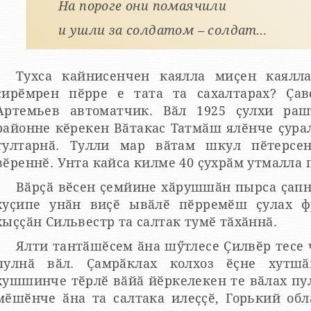
На пороге они помаячили
и ушли за солдатом – солдат…
Тухса кайнисенчен каялла миҫен каялла
ҫирӗмрен пӗрре е тата та сахалтарах? Ҫа
Артемьев автоматчик. Вӑл 1925 ҫулхи ра
айонне кӗрекен Вӑтакас Татмӑш ялӗнче ҫуралнӑ. Вӑрҫӑ тухнӑ ҫул вӑл 16
тултарнӑ. Тулли мар вӑтам шкул пӗтерсе
вӗреннӗ. Унта кайса килме 40 ҫухрӑм утмалла 
Вӑрҫӑ вӗсен ҫемйине хӑрушшӑн пырса ҫап
хуҫипе унӑн виҫӗ ывӑлӗ пӗрремӗш ҫулах ф
хыҫҫӑн Сильвестр та салтак тумӗ тӑхӑннӑ.
Ялти тантӑшӗсем ӑна шӳтлесе Ҫилвӗр тесе чӗннӗ. Вӑйлӑ та правур ача
пулнӑ вӑл. Ҫамрӑклах колхоз ӗҫне хутшӑ
хушшинче тӗрлӗ вӑйӑ йӗркелекен те вӑлах пул
мӗшӗнче ӑна та салтака илеҫҫӗ, Горький облаҫӗнчи Горохов