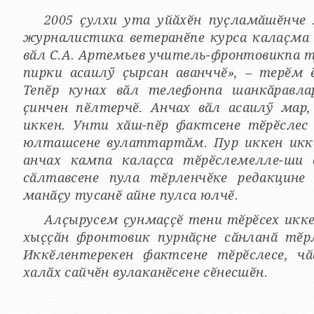
2005 ҫулхи ута уйӑхӗн пуҫламӑшӗнче 
журналистика ветеранӗпе курса калаҫма 
вӑл С.А. Артемьев учитель-фронтовикпа т
пирки асаилӳ ҫырсан аванччӗ», – терӗм ӗҫтешпе сывпуллашнӑ чух.
Тепӗр кунах вӑл телефонпа шанкӑравлар
ҫинчен пӗлтерчӗ. Анчах вӑл асаилӳ мар
иккен. Унти хӑш-пӗр фактсене тӗрӗслес
юлташсене вулаттартӑм. Пур иккен икк
анчах кампа калаҫса тӗрӗслемелле-ши
сӑлтавсене пула тӗрленчӗке редакцине
манӑҫу тусанӗ айне пулса юлчӗ.
Алҫырусем ҫунмаҫҫӗ тени тӗрӗсех икке
хыҫҫӑн фронтовик пурнӑҫне сӑнланӑ тӗр
Иккӗлентерекен фактсене тӗрӗслесе, ч
халӑх сайчӗн вулаканӗсене сӗнесшӗн.