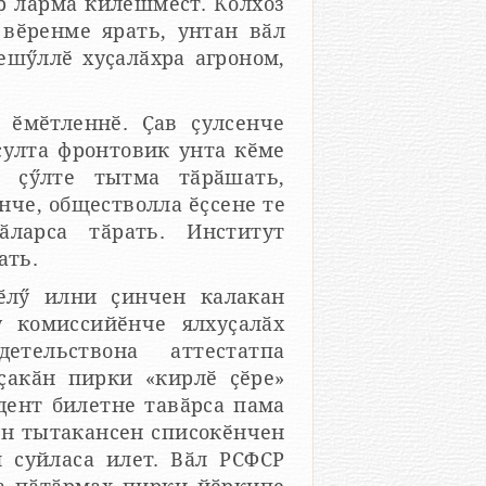
ӗр ларма килӗшмест. Колхоз
вӗренме ярать, унтан вӑл
ешӳллӗ хуҫалӑхра агроном,
 ӗмӗтленнӗ. Ҫав ҫулсенче
ҫулта фронтовик унта кӗме
л ҫӳлте тытма тӑрӑшать,
ать.
ӗлӳ илни ҫинчен калакан
у комиссийӗнче ялхуҫалӑх
ҫакӑн пирки «кирлӗ ҫӗре»
дент билетне тавӑрса пама
нсен списокӗнчен
л суйласа илет. Вӑл РСФСР