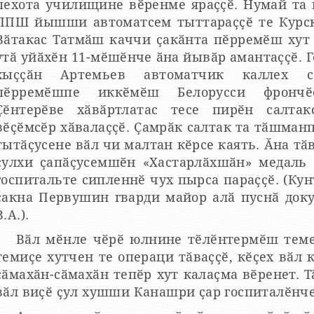
пехота училищине вӗренме яраҫҫӗ. Нумай та 
ППШ йышши автоматсем тыттараҫҫӗ те Курск 
Вӑтакас Татмӑш каччи ҫакӑнта пӗрремӗш хут ҫ
утӑ уйӑхӗн 11-мӗшӗнче ӑна йывӑр амантаҫҫӗ. 
ӑн Артемьев автоматчик каллех салтаксен ретне тӑрать,
пӗрремӗшпе иккӗмӗш Белорусси фрончӗ
Ҫӗнтерӗве хӑвӑртлатас тесе пирӗн салта
ӗҫӗмсӗр хӑвалаҫҫӗ. Ҫамрӑк салтак та тӑшманпа паттӑррӑн ҫапӑҫать, хӗрӳ
тытӑҫусене вӑл чи малтан кӗрсе каять. Ӑна тӑв
лхи ҫапӑҫусемшӗн «Хастарлӑхшӑн» медаль пама тӑратаҫҫӗ, наградӑна
госпитальте сипленнӗ чух пырса параҫҫӗ. (Ку
ҫакна Первушин гварди майор алӑ пуснӑ доку
В.А.).
Вӑл мӗнле чӗрӗ юлнине тӗлӗнтермӗш теме
темиҫе хутчен те операци тӑваҫҫӗ, кӗҫех вӑл к
сӑмахӑн-сӑмахӑн тепӗр хут калаҫма вӗренет. 
вӑл виҫӗ ҫул хушши Канашри ҫар госпиталӗнч