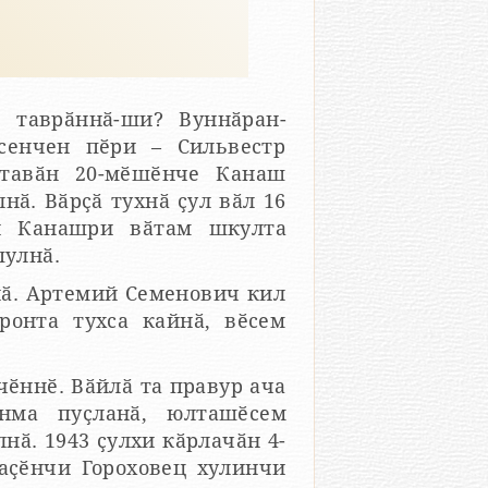
 таврӑннӑ-ши? Вуннӑран-
всенчен пӗри – Сильвестр
штавӑн 20-мӗшӗнче Канаш
н Канашри вӑтам шкулта
пулнӑ.
нӑ. Артемий Семенович кил
ронта тухса кайнӑ, вӗсем
нма пуҫланӑ, юлташӗсем
нӑ. 1943 ҫулхи кӑрлачӑн 4-
ец хулинчи