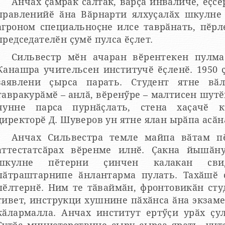
Анчах ҫамрӑк салтак, вӑрҫӑ инваличӗ, ӗҫс
правленийӗ ӑна Вӑрнарти ялхуҫалӑх шкулне 
агроном специальноҫне илсе таврӑнать, пӗрл
председателӗн ҫумӗ пулса ӗҫлет.
Сильвестр мӗн ачаран вӗрентекен пулма
Канашра учительсен институчӗ ӗҫленӗ. 1950 
заявлени ҫырса парать. Студент ятне вӑ
ракурӑмӗ – анлӑ, вӗренӳре – малтисен шутӗнче, обществолла ӗҫсене те
унне парса пурнӑҫлать, стена хаҫачӗ кӑларса тӑрать. Институт
директорӗ Д. Шуверов ун ятне ялан ырӑпа асӑн
Анчах Сильвестра темле майпа вӑтам п
аттестатсӑрах вӗренме илнӗ. Ҫакна йышӑн
кулне пӗтерни ҫинчен калакан свидетельствона аттестатпа
пӑтраштарнипе ӑнлантарма пулать. Тахӑшӗ 
пӗлтернӗ. Ним те тӑваймӑн, фронтовикӑн сту
тивет, инструкци хушнине пӑхӑнса ӑна экзамен тытака
кӑлармалла. Анчах институт ертӳҫи урӑх ҫу