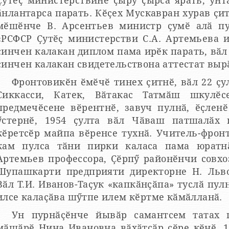
Ҫутӗҫ министерствине ҫыру ҫырса ярать, ун
нлантарса парать. Кӗҫех Мускавран хурав ҫитет. 1952 ҫулхи декабрӗ
мӗшӗнче В. Арсентьев министр ҫумӗ алӑ пу
РСФСР Ҫутӗҫ министерстви С.А. Артемьева институтран вӗренсе тухни
ҫинчен калакан диплом пама ирӗк парать, вӑл
ҫинчен калакан свидетельствона аттестат вы
Фронтовикӗн ӗмӗчӗ тинех ҫитнӗ, вӑл 22 ҫу
Сиккасси, Катек, Вӑтакас Татмӑш шкулӗс
предмечӗсене вӗрентнӗ, завуч пулнӑ, ӗҫлен
ӳстернӗ, 1954 ҫулта вӑл Чӑваш патшалӑх 
кӗретсӗр майпа вӗренсе тухнӑ. Учитель-фрон
ам пулса тӑни пирки каласа пама юратнӑ. Вӗсем хушшинче Ю.М.
Артемьев профессора, Ҫӗрпӳ районӗнчи совхоз
Шупашкарти предприяти директорне Н. Льво
Вӑл Т.И. Иванов-Таҫук «капкӑнҫӑпа» туслӑ пулн
илсе калаҫӑва шӳтпе илем кӗртме кӑмӑлланӑ.
Ун пурнӑҫӗнче йывӑр самантсем татах пулнӑ
мӑшӑрӗ Нина Ивановна вӑхӑтсӑр ҫӗре кӗнӗ. 1973 ҫулта Ки