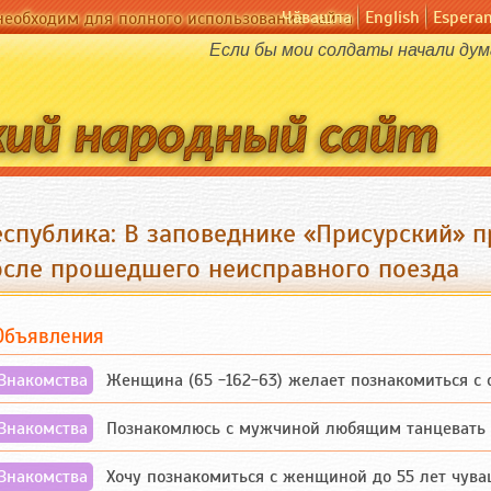
Чӑвашла
English
Espera
необходим для полного использования сайта
Если бы мои солдаты начали дума
еспублика: В заповеднике «Присурский» 
осле прошедшего неисправного поезда
Объявления
Знакомства
Женщина (65 -162-63) желает познакомиться с одино
Знакомства
Познакомлюсь с мужчиной любящим танцевать и 
Знакомства
Хочу познакомиться с женщиной до 55 лет чувашской