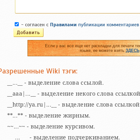
- согласен с
Правилами
публикации комментариев
Если у вас все еще нет раскладки для печати те
языке, ее можете взять
ЗДЕСЬ
Разрешенные Wiki тэги:
__...__ - выделение слова ссылой.
__aaa|...__ - выделение некого слова ссылкой
__http://ya.ru|...__ - выделение слова ссыл
**...** - выделение жирным.
~~...~~ - выделение курсивом.
___...___ - выделение подчеркиванием.