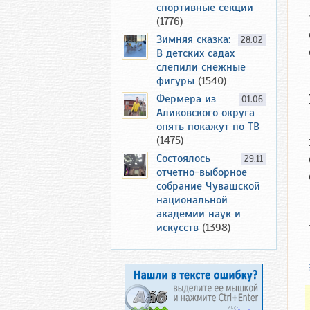
спортивные секции
(1776)
Зимняя сказка:
28.02
В детских садах
слепили снежные
фигуры
(1540)
Фермера из
01.06
Аликовского округа
опять покажут по ТВ
(1475)
Состоялось
29.11
отчетно-выборное
собрание Чувашской
национальной
академии наук и
искусств
(1398)