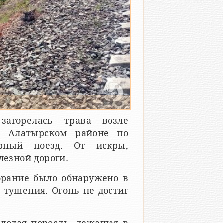
загорелась трава возле
в Алатырском районе по
рный поезд. От искры,
лезной дороги.
орание было обнаружено в
х тушения. Огонь не достиг
олодая поросль, лежащая в