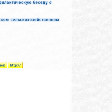
филактическую беседу о
ском сельскохозяйственном
чĕк
http://