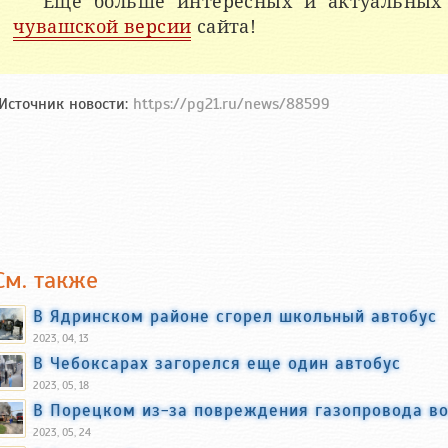
Еще больше интересных и актуальных
чувашской версии
сайта!
Источник новости:
https://pg21.ru/news/88599
См. также
В Ядринском районе сгорел школьный автобус
2023, 04, 13
В Чебоксарах загорелся еще один автобус
2023, 05, 18
В Порецком из-за повреждения газопровода в
2023, 05, 24