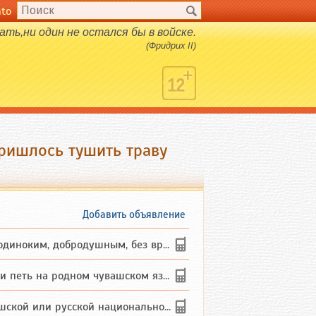
nto
ть,ни один не остался бы в войске.
(Фридрих II)
пришлось тушить траву
Добавить объявление
ким, добродушным, без вредных ...
петь на родном чувашском языке
 или русской национальности дл...