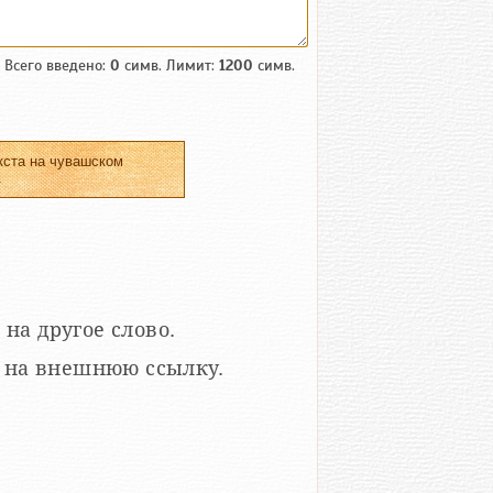
Всего введено:
0
симв. Лимит:
1200
симв.
кста на чувашском
.
 на другое слово.
кой на внешнюю ссылку.