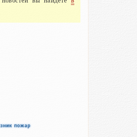
 новостей вы найдете
в
озник пожар