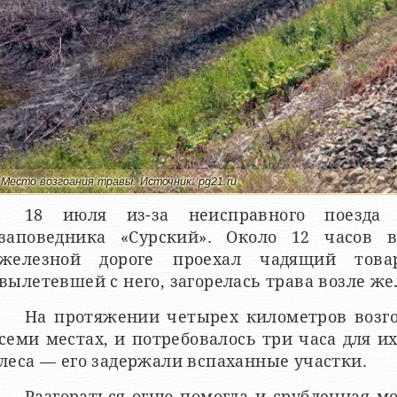
Место возгоания травы. Источник: pg21.ru
18 июля из-за неисправного поезда 
заповедника «Сурский». Около 12 часов 
железной дороге проехал чадящий това
вылетевшей с него, загорелась трава возле же
На протяжении четырех километров возг
семи местах, и потребовалось три часа для и
леса — его задержали вспаханные участки.
Разгораться огню помогла и срубленная м