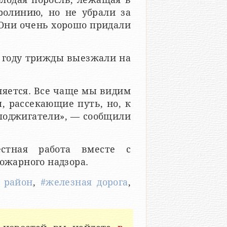
ролинию, но не убрали за
 Они очень хорошо придали
 году трижды выезжали на
няется. Все чаще мы видим
, рассекающие путь, но, к
-поджигатели», — сообщили
стная работа вместе с
пожарного надзора.
 район
,
#железная дорога
,