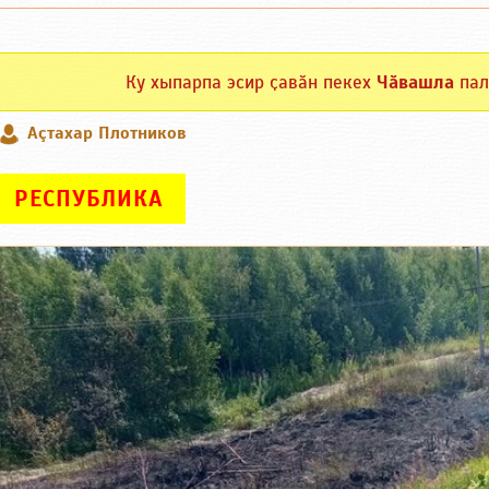
Ку хыпарпа эсир ҫавӑн пекех
Чӑвашла
пал
Аçтахар Плотников
РЕСПУБЛИКА