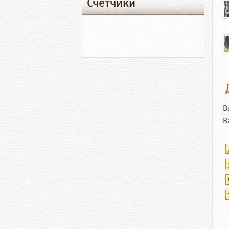
Счетчики
В
В