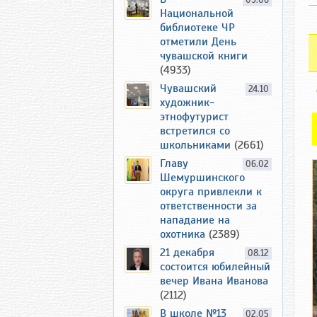
09.06
Национальной
библиотеке ЧР
отметили День
чувашской книги
(4933)
Чувашский
24.10
художник-
этнофутурист
встретился со
школьниками
(2661)
Главу
06.02
Шемуршинского
округа привлекли к
ответственности за
нападание на
охотника
(2389)
21 декабря
08.12
состоится юбилейный
вечер Ивана Иванова
(2112)
В школе №13
02.05