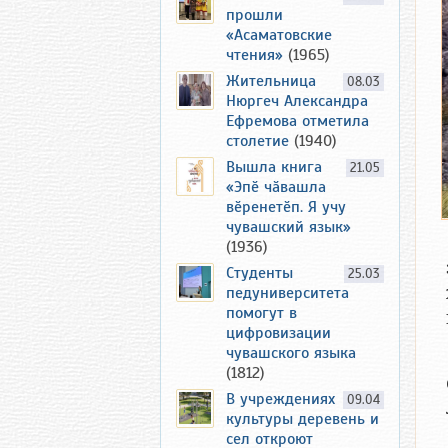
прошли
«Асаматовские
чтения»
(1965)
Жительница
08.03
Нюргеч Александра
Ефремова отметила
столетие
(1940)
Вышла книга
21.05
«Эпӗ чӑвашла
вӗренетӗп. Я учу
чувашский язык»
(1936)
Студенты
25.03
педуниверситета
помогут в
цифровизации
чувашского языка
(1812)
В учреждениях
09.04
культуры деревень и
сел откроют