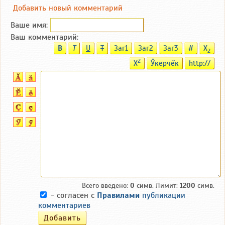
Добавить новый комментарий
Ваше имя:
Ваш комментарий:
B
T
U
T
Заг1
Заг2
Заг3
#
X
2
2
X
Ӳкерчĕк
http://
Всего введено:
0
симв. Лимит:
1200
симв.
- согласен с
Правилами
публикации
комментариев