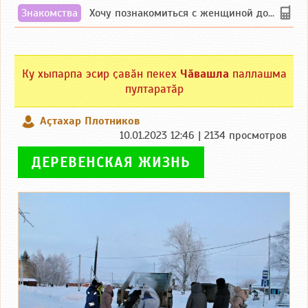
Знакомства
Хочу познакомиться с женщиной до 55 лет чувашской или русской национальности дл...
Ку хыпарпа эсир ҫавӑн пекех
Чӑвашла
паллашма
пултаратӑр
Аçтахар Плотников
10.01.2023 12:46 | 2134 просмотров
ДЕРЕВЕНСКАЯ ЖИЗНЬ