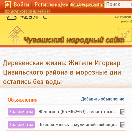
Войти
|
Регистрация
|
Чӑвашла
English
Esperanto
Вход необходим для полног
использования сайта
Ежели бессчастия бояться, то и счастья
+29.4 °C
не будет.
(Петр I)
Деревенская жизнь: Жители Игорвар
Цивильского района в морозные дни
остались без воды
Объявления
Добавить объявление
Знакомства
Женщина (65 -162-63) желает познакомиться с одиноким, добродушным, без вредных ...
Знакомства
Познакомлюсь с мужчиной любящим танцевать и петь на родном чувашском языке