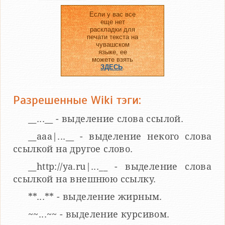
Если у вас все
еще нет
раскладки для
печати текста на
чувашском
языке, ее
можете взять
ЗДЕСЬ
.
Разрешенные Wiki тэги:
__...__ - выделение слова ссылой.
__aaa|...__ - выделение некого слова
ссылкой на другое слово.
__http://ya.ru|...__ - выделение слова
ссылкой на внешнюю ссылку.
**...** - выделение жирным.
~~...~~ - выделение курсивом.