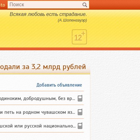
nto
Всякая любовь есть страдание.
(А.Шопенгауэр)
одали за 3,2 млрд рублей
Добавить объявление
ким, добродушным, без вредных ...
петь на родном чувашском языке
 или русской национальности дл...