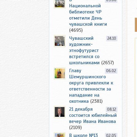
09.06
Национальной
библиотеке ЧР
отметили День
чувашской книги
(4695)
Чувашский
24.10
художник-
этнофутурист
встретился со
школьниками
(2657)
Главу
06.02
Шемуршинского
округа привлекли к
ответственности за
нападание на
охотника
(2381)
21 декабря
08.12
состоится юбилейный
вечер Ивана Иванова
(2109)
В школе №13
02.05