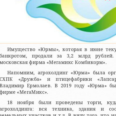
Имущество «Юрмы», которая в июне теку
банкротом, продали за 3,2 млрд рублей.
московская фирма «Мегамикс Комбикорм».
Напомним, агрохолдинг «Юрма» была орг
СХПК «Дружба» и птицефабрики «Лапсар
Владимир Ермолаев. В 2019 году «Юрма» бы
фирме «МегаМикс».
18 ноября были проведены торги, ку
агрохолдинга: вся техника, здания и со
земельных участков и т.д. В виду того, что 