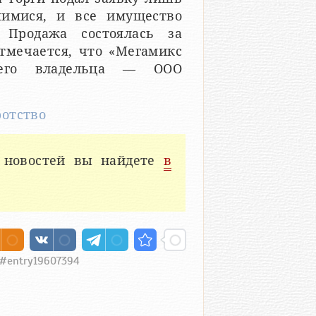
шимися, и все имущество
 Продажа состоялась за
тмечается, что «Мегамикс
шего владельца — ООО
ротство
 новостей вы найдете
в
94#entry19607394