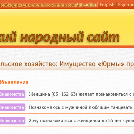
Чӑвашла
English
Espera
необходим для полного использования сайта
ельское хозяйство: Имущество «Юрмы» пр
Объявления
Знакомства
Женщина (65 -162-63) желает познакомиться с одино
Знакомства
Познакомлюсь с мужчиной любящим танцевать и 
Знакомства
Хочу познакомиться с женщиной до 55 лет чувашской