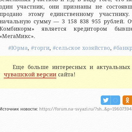
один участник, они признаны не состояв
продано этому единственному участнику.
начальную сумму — 3 158 838 955 рублей. О
Комбикорм» является кредитором быв
«МегаМикс».
#Юрма
,
#торги
,
#сельское хозяйство
,
#банк
Еще больше интересных и актуальных
чувашской версии
сайта!
Источник новости:
https://forum.na-svyazi.ru/?sh...&p=196073