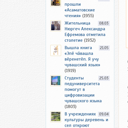
прошли
«Асаматовские
чтения»
(1955)
Жительница
08.03
Нюргеч Александра
Ефремова отметила
столетие
(1932)
Вышла книга
21.05
«Эпӗ чӑвашла
вӗренетӗп. Я учу
чувашский язык»
(1919)
Студенты
25.03
педуниверситета
помогут в
цифровизации
чувашского языка
(1803)
В учреждениях
09.04
культуры деревень и
сел откроют