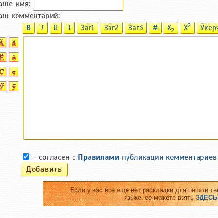
аше имя:
аш комментарий:
2
B
T
U
T
Заг1
Заг2
Заг3
#
X
X
Ӳкер
2
- согласен с
Правилами
публикации комментариев
Если у вас все еще нет раскладки для печати те
языке, ее можете взять
ЗДЕСЬ