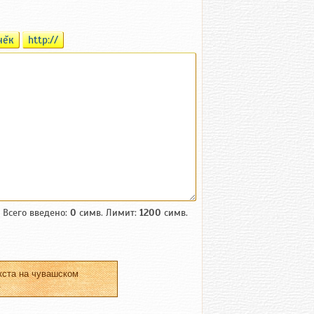
чĕк
http://
Всего введено:
0
симв. Лимит:
1200
симв.
кста на чувашском
.