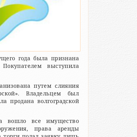
щего года была признана
 Покупателем выступила
анизована путем слияния
ской». Владельцем был
ла продана волгоградской
да вошло все имущество
оружения, права аренды
на торги подал заявку лишь