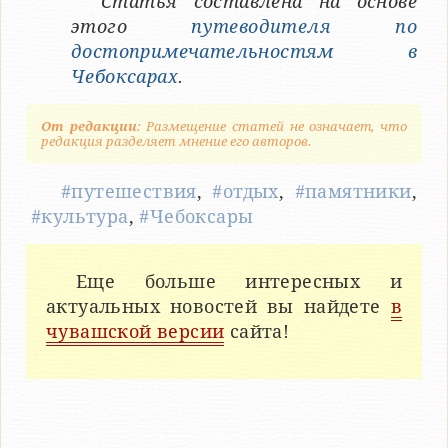
Статья составлена на основе
этого
путеводителя по
достопримечательностям в
Чебоксарах
.
От редакции
: Размещение статей не означает, что
редакция разделяет мнение его авторов.
#путешествия
,
#отдых
,
#памятники
,
#культура
,
#Чебоксары
Еще больше интересных и
актуальных новостей вы найдете
в
чувашской версии
сайта!