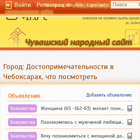
Войти
|
Регистрация
|
Чӑвашла
English
Esperanto
Вход необходим для полног
использования сайта
Иногда природа суха, но искусство
+17.6 °C
никогда не должно быть сухим.
(Д. Дидро)
Город: Достопримечательности в
Чебоксарах, что посмотреть
Объявления
Добавить объявление
Знакомства
Женщина (65 -162-63) желает познакомиться с одиноким, добродушным, без вредных ...
Знакомства
Познакомлюсь с мужчиной любящим танцевать и петь на родном чувашском языке
Знакомства
Хочу познакомиться с женщиной до 55 лет чувашской или русской национальности дл...