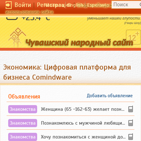
Войти
|
Регистрация
|
Чӑвашла
English
Esperanto
Вход необходим для полног
использования сайта
Опыт увеличивает нашу мудрость, но не
+25.4 °C
уменьшает нашей глупости.
(Генри Шоу)
Экономика: Цифровая платформа для
бизнеса Comindware
Объявления
Добавить объявление
Знакомства
Женщина (65 -162-63) желает познакомиться с одиноким, добродушным, без вредных ...
Знакомства
Познакомлюсь с мужчиной любящим танцевать и петь на родном чувашском языке
Знакомства
Хочу познакомиться с женщиной до 55 лет чувашской или русской национальности дл...