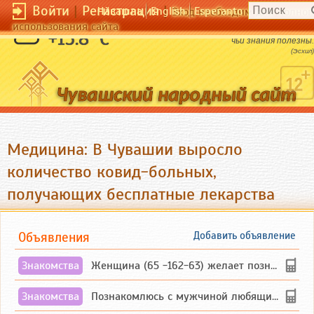
Войти
|
Регистрация
|
Чӑвашла
English
Esperanto
Вход необходим для полног
использования сайта
Мудр не тот, кто знает много, а тот,
+15.8 °C
чьи знания полезны.
(Эсхил)
Медицина: В Чувашии выросло
количество ковид-больных,
получающих бесплатные лекарства
Объявления
Добавить объявление
Знакомства
Женщина (65 -162-63) желает познакомиться с одиноким, добродушным, без вредных ...
Знакомства
Познакомлюсь с мужчиной любящим танцевать и петь на родном чувашском языке