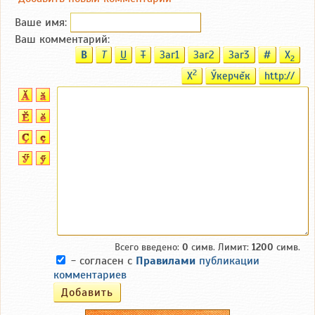
Ваше имя:
Ваш комментарий:
B
T
U
T
Заг1
Заг2
Заг3
#
X
2
2
X
Ӳкерчĕк
http://
Всего введено:
0
симв. Лимит:
1200
симв.
- согласен с
Правилами
публикации
комментариев