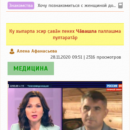
Знакомства
Хочу познакомиться с женщиной до 55 лет чувашской или русской национальности дл...
Ку хыпарпа эсир ҫавӑн пекех
Чӑвашла
паллашма
пултаратӑр
Алена Афанасьева
28.11.2020 09:51 | 2316 просмотров
МЕДИЦИНА