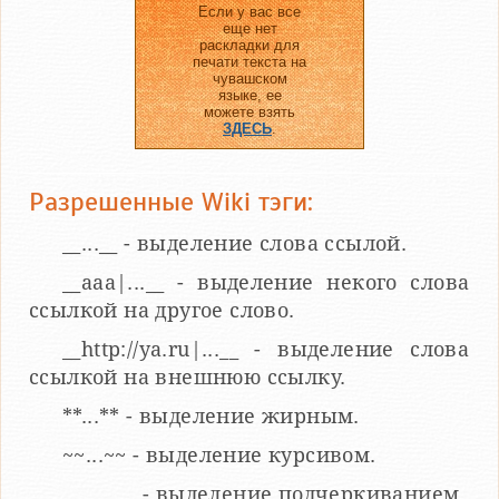
Если у вас все
еще нет
раскладки для
печати текста на
чувашском
языке, ее
можете взять
ЗДЕСЬ
.
Разрешенные Wiki тэги:
__...__ - выделение слова ссылой.
__aaa|...__ - выделение некого слова
ссылкой на другое слово.
__http://ya.ru|...__ - выделение слова
ссылкой на внешнюю ссылку.
**...** - выделение жирным.
~~...~~ - выделение курсивом.
___...___ - выделение подчеркиванием.