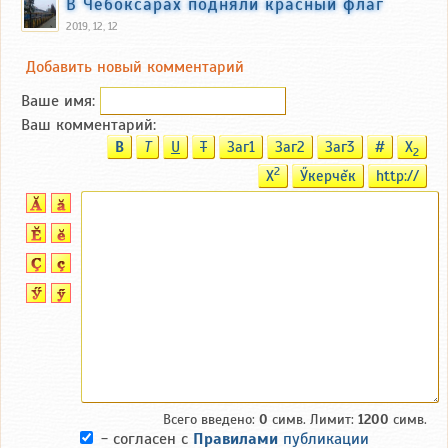
В Чебоксарах подняли красный флаг
2019, 12, 12
Добавить новый комментарий
Ваше имя:
Ваш комментарий:
B
T
U
T
Заг1
Заг2
Заг3
#
X
2
2
X
Ӳкерчĕк
http://
Всего введено:
0
симв. Лимит:
1200
симв.
- согласен с
Правилами
публикации