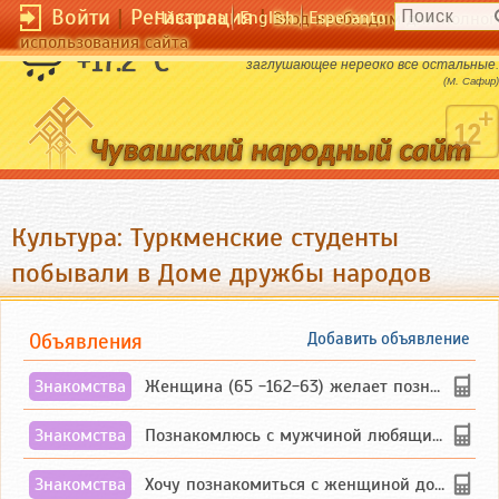
Войти
|
Регистрация
|
Чӑвашла
English
Esperanto
Вход необходим для полног
использования сайта
Нужда - это шестое наше чувство,
+17.2 °C
заглушающее нередко все остальные.
(М. Сафир)
Культура: Туркменские студенты
побывали в Доме дружбы народов
Объявления
Добавить объявление
Знакомства
Женщина (65 -162-63) желает познакомиться с одиноким, добродушным, без вредных ...
Знакомства
Познакомлюсь с мужчиной любящим танцевать и петь на родном чувашском языке
Знакомства
Хочу познакомиться с женщиной до 55 лет чувашской или русской национальности дл...