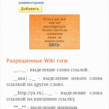
комментариев
Если у вас все
еще нет
раскладки для
печати текста на
чувашском
языке, ее
можете взять
ЗДЕСЬ
.
Разрешенные Wiki тэги:
__...__ - выделение слова ссылой.
__aaa|...__ - выделение некого слова
ссылкой на другое слово.
__http://ya.ru|...__ - выделение слова
ссылкой на внешнюю ссылку.
**...** - выделение жирным.