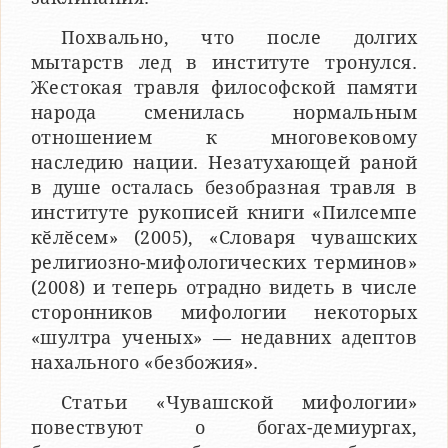
Похвально, что после долгих
мытарств лед в институте тронулся.
Жестокая травля философской памяти
народа сменилась нормальным
отношением к многовековому
наследию нации. Незатухающей раной
в душе осталась безобразная травля в
институте рукописей книги «Пилсемпе
кӗлӗсем» (2005), «Словаря чувашских
религиозно-мифологических терминов»
(2008) и теперь отрадно видеть в числе
сторонников мифологии некоторых
«шултра ученых» — недавних адептов
нахального «безбожия».
Статьи «Чувашской мифологии»
повествуют о богах-демиургах,