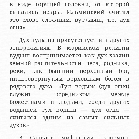
в виде горящей головни, от которой
сыпались искры. Ильминский считал
это слово сложным: вут+йыш, т.е. дух
огня».
Дух вудыша присутствует и в других
этнорелигиях. В марийской религии
вудыш воспринимается как дух-хозяин
земной растительности, леса, родника,
реки, как бывший верховный бог,
ниспровергнутый верховным богом в
рядового духа. «Тул водыж (дух огня)
служит посредником между
божествами и людьми, среди других
водышей тул водыш — дух огня —
считался одним из самых сильных
духов».
В Словаре мифологии, конечно,