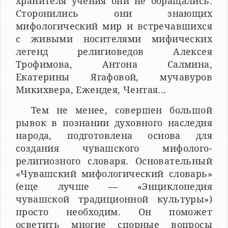
хранителя учения они не обращались.
Сторонились они знающих
мифологический мир и встречавшихся
с живыми носителями мифических
легенд религиоведов Алексея
Трофимова, Антона Салмина,
Екатерины Ягафовой, мучавуров
Микихвера, Ежендея, Чентая...
Тем не менее, совершен большой
рывок в познании духовного наследия
народа, подготовлена основа для
создания чувашского мифолого-
религиозного словаря. Основательный
«Чувашский мифологический словарь»
(еще лучше — «Энциклопедия
чувашской традиционной культуры»)
просто необходим. Он поможет
осветить многие спорные вопросы