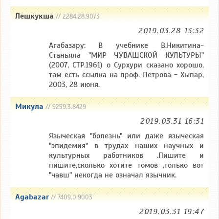
Лешкукша
// 2284.28.9073
2019.03.28 13:32
Агабазару: В учебнике В.Никитина-
Станьяла "МИР ЧУВАШСКОЙ КУЛЬТУРЫ"
(2007, СТР.1961) о Сурхури сказано хорошо,
там есть ссылка на проф. Петрова - Хыпар,
2003, 28 июня.
Микула
// 9259.3.8429
2019.03.31 16:31
Языческая "болезнь" или даже языческая
"эпидемия" в трудах наших научных и
культурных работников .Пишите и
пишите,сколько хотите томов ,только вот
"чавш" некогда не означал язычник.
Agabazar
// 7409.0.9003
2019.03.31 19:47