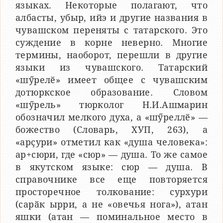
языках. Некоторые полагают, что
албасты, убыр, ийэ и другие названия в
чувашском переняты с татарского. Это
суждение в корне неверно. Многие
термины, наоборот, перешли в другие
языки из чувашского. Татарский
«шӳрелӗ» имеет общее с чувашским
дотюркское образование. Словом
«шӳрель» тюрколог Н.И.Ашмарин
обозначил мелкого духа, а «шӳреллӗ» —
божество (Словарь, ХУП, 263), а
«арҫури» отметил как «душа человека»:
ар+сюри, где «сюр» — душа. То же самое
в якутском языке: сюр — душа. В
справочнике все еще повторяется
просторечное толкование: сурхури
(сарӑк ырри, а не «овечья нога»), атан
яшки (атан — поминальное место в