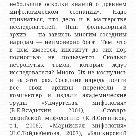
небольшие осколки знаний о древнем
мифологическом сознании». Надо
признаться, что дело и в мастерстве
исследователей. Наш фольклорный
архив — на зависть многим соседним
народам — неимоверно богат. Тем, что
в нем имеется, институт до сих пор
полностью не пользуется. Сколько
нетронутых томов, которые ждут
исследователя? Много. Их не коснулись
и на этот раз. Соседние народы почти
все свои архивы перенесли в
компьютер и издали академические
труды «Удмуртская мифология»
(В.Е.Владыкин, 2004), «Словарь
марийской мифологии» (К.И.Ситников,
т.1, 2006), «Марийская мифология»
(Л.С.Тойдыбекова, 2007), «Башкирский