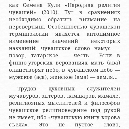
как Семена Кули «Народная религия
чувашей» (2010). Тут в сравнениях
необходимо обратить внимание на
перевертыш. Особенностью чувашской
терминологии является антонимное
изменение значений некоторых
названий: чувашское слово намус —
позор, татарское — честь... Если в
финно-угорских верованиях мать (ава)
олицетворят небо, в чувашском небо —
мужское (аҫа), женское (ама) — земля...
Трудов духовных служителей
мучавуров, эптеров, ламшаров, мамале,
религиозных мыслителей и философов
чувашское религиоведение под рукой
не имеет, ибо «чувашскую книгу корова
съела». Это не пустое слово,