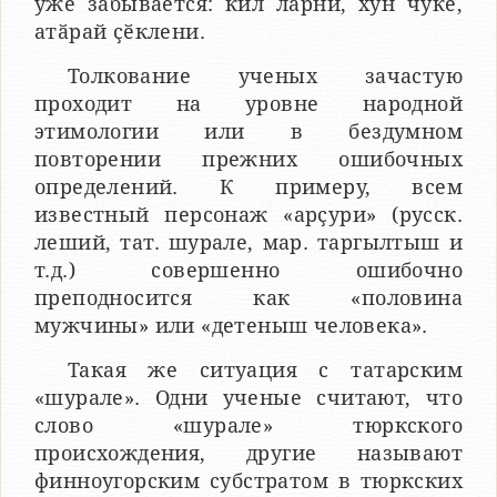
уже забывается: кил ларни, хун чӳкӗ,
атӑрай ҫӗклени.
Толкование ученых зачастую
проходит на уровне народной
этимологии или в бездумном
повторении прежних ошибочных
определений. К примеру, всем
известный персонаж «арҫури» (русск.
леший, тат. шурале, мар. таргылтыш и
т.д.) совершенно ошибочно
преподносится как «половина
мужчины» или «детеныш человека».
Такая же ситуация с татарским
«шурале». Одни ученые считают, что
слово «шурале» тюркского
происхождения, другие называют
финноугорским субстратом в тюркских