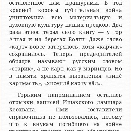
оставленное нам пращурами. В год
красной коровы губительная война
уничтожила всю материальную и
духовную культуру наших предков. Два
раза этнос терял свою книгу — у гор
Алтая и на берегах Волги. Даже слово
«карт» вовсе затерялось, хотя «карчӑк»
сохранилось. Теперь предводителей
обрядов называют русским словом
«старик», а не карт, как у марийцев. Но
в памяти хранятся выражения «кинӗ
картмасть», «хисеплӗ карту вӑл».
Горьким напоминанием остались
отрывки записей Ишакского ламшара
Хеохвана. Ими составители
справочника не пользовались, потому
что к внукам погибшего на войне