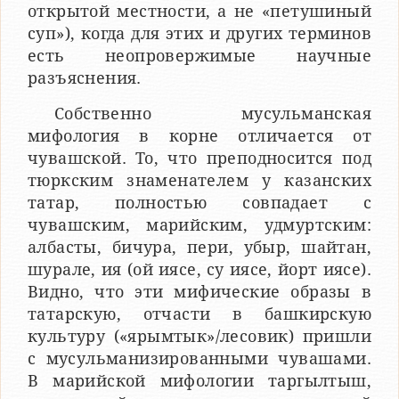
открытой местности, а не «петушиный
суп»), когда для этих и других терминов
есть неопровержимые научные
разъяснения.
Собственно мусульманская
мифология в корне отличается от
чувашской. То, что преподносится под
тюркским знаменателем у казанских
татар, полностью совпадает с
чувашским, марийским, удмуртским:
албасты, бичура, пери, убыр, шайтан,
шурале, ия (ой иясе, су иясе, йорт иясе).
Видно, что эти мифические образы в
татарскую, отчасти в башкирскую
культуру («ярымтык»/лесовик) пришли
с мусульманизированными чувашами.
В марийской мифологии таргылтыш,