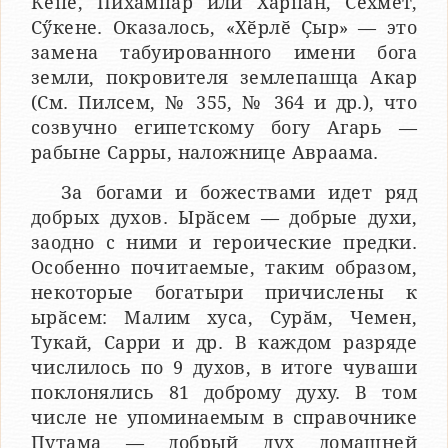
Кепе, Пихампар или Хӑрпан, Сехмет,
Сӳкене. Оказалось, «Хӗрлӗ Ҫыр» — это
замена табуированного имени бога
земли, покровителя землепашца Акар
(См. Пилсем, № 355, № 364 и др.), что
созвучно египетскому богу Агарь —
рабыне Сарры, наложнице Авраама.
За богами и божествами идет ряд
добрых духов. Ырӑсем — добрые духи,
заодно с ними и героические предки.
Особенно почитаемые, таким образом,
некоторые богатыри причислены к
ырӑсем: Малим хуса, Сурӑм, Чемен,
Тукай, Сарри и др. В каждом разряде
числилось по 9 духов, в итоге чуваши
поклонялись 81 доброму духу. В том
числе не упоминаемым в справочнике
Путама — добрый дух домашней