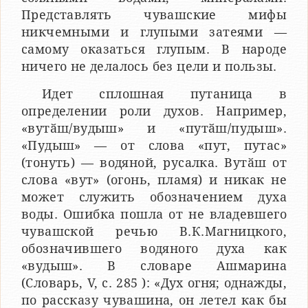
Представлять чувашские мифы
никчемными и глупыми затеями —
самому оказаться глупым. В народе
ничего не делалось без цели и пользы.
Идет сплошная путаница в
определении роли духов. Например,
«вутӑш/вудыш» и «путӑш/пудыш».
«Пудыш» — от слова «пут, путас»
(тонуть) — водяной, русалка. Вутӑш от
слова «вут» (огонь, пламя) и никак не
может служить обозначением духа
воды. Ошибка пошла от не владевшего
чувашской речью В.К.Магницкого,
обозначившего водяного духа как
«вудыш». В словаре Ашмарина
(Словарь, V, с. 285 ): «Дух огня; однажды,
по рассказу чувашина, он летел как бы