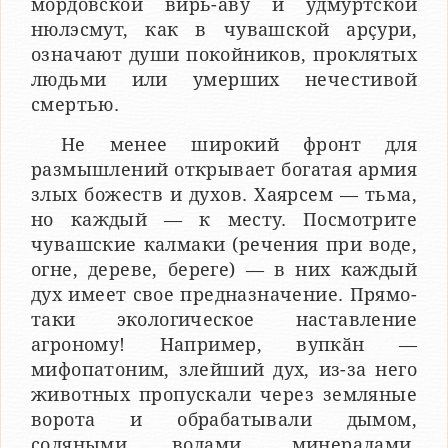
мордовской вирь-аву и удмуртской
нюлэсмут, как в чувашской арҫури,
означают души покойников, проклятых
людьми или умерших нечестивой
смертью.
Не менее широкий фронт для
размышлений открывает богатая армия
злых божеств и духов. Хаярсем — тьма,
но каждый — к месту. Посмотрите
чувашские калмаки (речения при воде,
огне, дереве, береге) — в них каждый
дух имеет свое предназначение. Прямо-
таки экологическое наставление
агроному! Например, вупкӑн —
мифопатоним, злейший дух, из-за него
животных пропускали через земляные
ворота и обрабатывали дымом,
соляными водами, минералами.