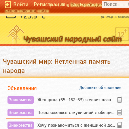
Войти
|
Регистрация
|
Чӑвашла
English
Esperanto
Вход необходим для полног
использования сайта
Статистика знает все.
+23.9 °C
(И. Ильф, Е. Петров)
Чувашский мир: Нетленная память
народа
Объявления
Добавить объявление
Знакомства
Женщина (65 -162-63) желает познакомиться с одиноким, добродушным, без вредных ...
Знакомства
Познакомлюсь с мужчиной любящим танцевать и петь на родном чувашском языке
Знакомства
Хочу познакомиться с женщиной до 55 лет чувашской или русской национальности дл...