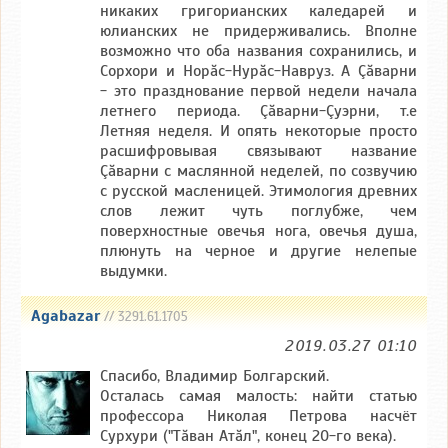
никаких григорианских каледарей и
юлианских не придерживались. Вполне
возможно что оба названия сохранились, и
Сорхори и Норăс-Нурăс-Навруз. А Çăварни
- это празднование первой недели начала
летнего периода. Çăварни-Çуэрни, т.е
Летняя неделя. И опять некоторые просто
расшифровывая связывают название
Çăварни с маслянной неделей, по созвучию
с русской масленицей. Этимология древних
слов лежит чуть поглубже, чем
поверхностные овечья нога, овечья душа,
плюнуть на черное и другие нелепые
выдумки.
Agabazar
// 3291.61.1705
2019.03.27 01:10
Спасибо, Владимир Болгарский.
Осталась самая малость: найти статью
профессора Николая Петрова насчёт
Сурхури ("Тăван Атăл", конец 20-го века).