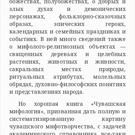
божествах, полубожествах, о добрых и
злых духах и демонических
персонажах, фольклорно-сказочных
образах, эпических героях,
календарных и семейных праздниках и
событиях. В ней много сведений также
о мифолого-религиозных объектах —
священных деревьях и целебных
растениях, животных и живности,
сакральных местах природы,
ритуальных атрибутах, молельных
обрядах, духовно-философских понятиях
и представлениях народа.
Но хорошая книга «Чувашская
мифология», призванная дать полную и
систематизированную картину
чувашского мифотворчества, с задачей
академического справочника все-таки