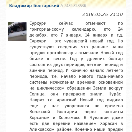
Владимир Болгарский
// 2489.81.3536
2019.03.26 23:30
Сурхури сейчас отмечают по
григорианскому календарю, кто 24
декабря, кто 7 января, 14 января и т.д.
Сурхури - это чувашский новый год. Но
существуют сведения что раньше наши
предки протоболгары отмечали Новый год
ближе к весне. Год у древних болгар
состоял из двух периодов, летний период и
зимний период. И конечно начало летнего
периода, т.е. начало нового года-начало
системы исчисления времени основанной
на циклическом обращении Земли вокруг
Солнца, они прекрасно знали. Нурăс-
Навруз т.е. иранский Новый год видимо
еще у нас укоренился во времена
Волжской Болгарии через контакты
Хорсаном и Хорезмом. В Чувашии даже
есть две деревни названием Хорасан в
Аликовском районе. Конечно наши предки