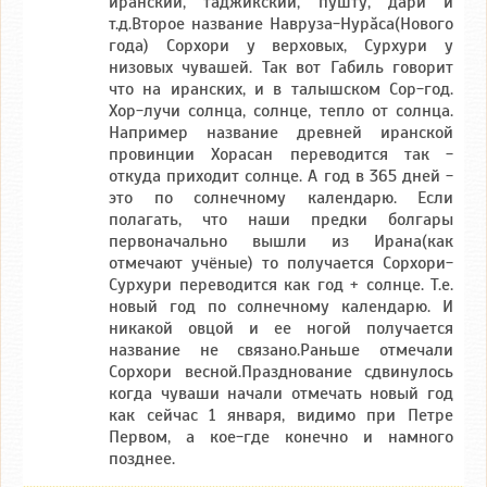
иранский, таджикский, пушту, дари и
т.д.Второе название Навруза-Нурăса(Нового
года) Сорхори у верховых, Сурхури у
низовых чувашей. Так вот Габиль говорит
что на иранских, и в талышском Сор-год.
Хор-лучи солнца, солнце, тепло от солнца.
Например название древней иранской
провинции Хорасан переводится так -
откуда приходит солнце. А год в 365 дней -
это по солнечному календарю. Если
полагать, что наши предки болгары
первоначально вышли из Ирана(как
отмечают учёные) то получается Сорхори-
Сурхури переводится как год + солнце. Т.е.
новый год по солнечному календарю. И
никакой овцой и ее ногой получается
название не связано.Раньше отмечали
Сорхори весной.Празднование сдвинулось
когда чуваши начали отмечать новый год
как сейчас 1 января, видимо при Петре
Первом, а кое-где конечно и намного
позднее.