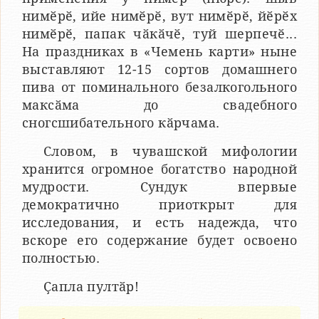
нимӗрӗ, ийе нимӗрӗ, вут нимӗрӗ, йӗрӗх
нимӗрӗ, папак чӑкӑчӗ, туй шерпечӗ...
На праздниках в «Чемень карти» ныне
выставляют 12-15 сортов домашнего
пива от поминального безалкогольного
максӑма до свадебного
сногсшибательного кӑрчама.
Словом, в чувашской мифологии
хранится огромное богатство народной
мудрости. Сундук впервые
демократично приоткрыт для
исследования, и есть надежда, что
вскоре его содержание будет освоено
полностью.
Ҫапла пултӑр!