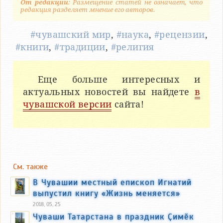
От редакции
: Размещение статей не означает, что
редакция разделяет мнение его авторов.
#чувашский мир
,
#наука
,
#рецензии
,
#книги
,
#традиции
,
#религия
Еще больше интересных и
актуальных новостей вы найдете
в
чувашской версии
сайта!
См. также
В Чувашии местный епископ Игнатий
выпустил книгу «Жизнь меняется»
2018, 05, 25
Чуваши Татарстана в праздник Ҫимӗк