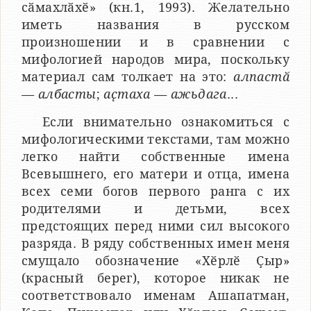
сӑмахлӑхӗ» (кн.1, 1993). Желательно
иметь названия в русском
произношении и в сравнении с
мифологией народов мира, поскольку
материал сам толкает на это:
алпастӑ
— албасты
;
аҫтаха — ажьдага
...
Если внимательно ознакомиться с
мифологическими текстами, там можно
легко найти собственные имена
Всевышнего, его матери и отца, имена
всех семи богов первого ранга с их
родителями и детьми, всех
предстоящих перед ними сил высокого
разряда. В ряду собственных имен меня
смущало обозначение «Хӗрлӗ Ҫыр»
(красный берег), которое никак не
соответствовало именам Ашапатман,