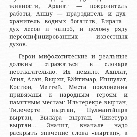
живности, Арават — покровитель
работы, Апшу — прародитель и дух-
хранитель водных богатств, Вирата—
дух лесов и чащоб, и целому ряду
персонифицированных известных
духов.
Герои мифологические и реальные
должны отражаться в словаре
неотлагательно. Их немало: Ахплат,
Атил, Асан, Вырхи, Вӑйтимар, Ишпулат,
Костюн, Меттей. Места поклонения
привязаны к народным героям и
памятным местам: Ильтерекре выртан,
Тилечерте выртан, Пулмантӑшра
выртан, Вылӑра выртан, Чикетура
выртан... Значит, вначале надо
раскрыть значение слова «выртан», а