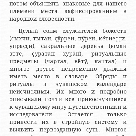
потом объяснять знаковые для нашего
племени места, зафиксированные в
народной словесности.
Целый сонм служителей божеств
(сыхчи, тытан, ҫӳррен, пӳрен, кӗтнеҫҫи,
упраҫҫи), сакральные деревья (юман
атте, ҫуратан хурӑн), ритуальные
предметы (чартал, вӗтӳ, каптал) и
многое другое непременно должны
иметь место в словаре. Обряды и
ритуалы в чувашском календаре
неисчислимы. Их много и подробно
описывали почти все прикоснувшиеся
к чувашскому миру путешественники и
исследователи. Остается только
привести их в стройную систему и
выявить первозданную суть. Многое