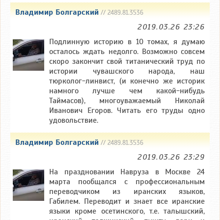
Владимир Болгарский
// 2489.81.3536
2019.03.26 23:26
Подлинную историю в 10 томах, я думаю
осталось ждать недолго. Возможно совсем
скоро закончит свой титанический труд по
истории чувашского народа, наш
тюрколог-линвист, (и конечно же историк
намного лучше чем какой-нибудь
Таймасов), многоуважаемый Николай
Иванович Егоров. Читать его труды одно
удовольствие.
Владимир Болгарский
// 2489.81.3536
2019.03.26 23:29
На праздновании Навруза в Москве 24
марта пообщался с профессиональным
переводчиком из иранских языков,
Габилем. Переводит и знает все иранские
языки кроме осетинского, т.е. талышский,