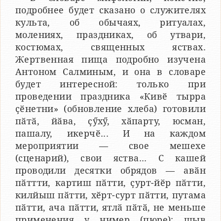
подробнее будет сказано о служителях
культа, об обычаях, ритуалах,
молениях, праздниках, об утвари,
костюмах, священных яствах.
Жертвенная пища подробно изучена
Антоном Салминым, и она в словаре
будет интересной: только при
проведении праздника «Кивӗ тырра
ҫӗнетни» (обновление хлеба) готовили
пӑтӑ, йӑва, ҫӳхӳ, хӑпарту, юсман,
пашалу, икерчӗ... И на каждом
мероприятии — свое мешехе
(сценарий), свои яства... С кашей
проводили десятки обрядов — авӑн
пӑттти, картиш пӑтти, ҫурт-йӗр пӑтти,
килйыш пӑтти, хӗрт-сурт пӑтти, путама
пӑтти, ача пӑтти, ятлӑ пӑтӑ, не меньше
применения у нимер (пюре): шыв