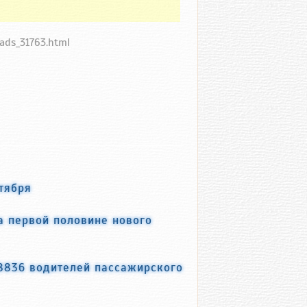
oads_31763.html
тября
а первой половине нового
 8836 водителей пассажирского