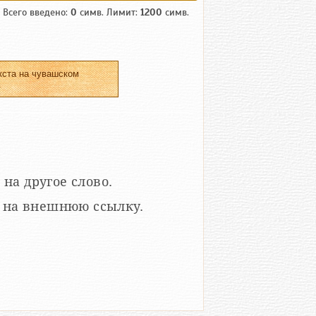
Всего введено:
0
симв. Лимит:
1200
симв.
кста на чувашском
.
 на другое слово.
кой на внешнюю ссылку.