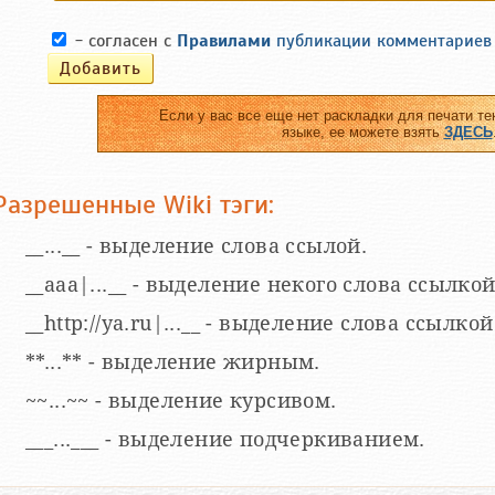
- согласен с
Правилами
публикации комментариев
Если у вас все еще нет раскладки для печати те
языке, ее можете взять
ЗДЕСЬ
Разрешенные Wiki тэги:
__...__ - выделение слова ссылой.
__aaa|...__ - выделение некого слова ссылкой
__http://ya.ru|...__ - выделение слова ссыл
**...** - выделение жирным.
~~...~~ - выделение курсивом.
___...___ - выделение подчеркиванием.