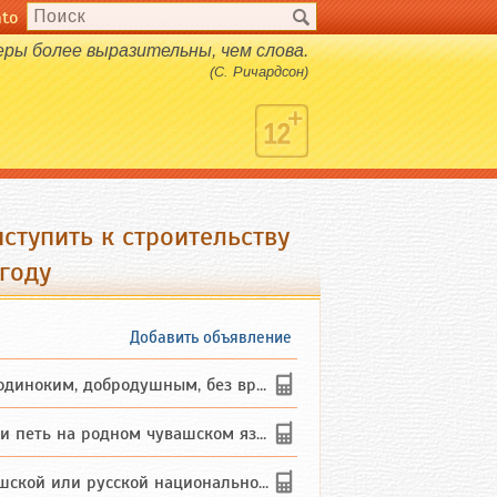
nto
ры более выразительны, чем слова.
(С. Ричардсон)
ступить к строительству
 году
Добавить объявление
ким, добродушным, без вредных ...
петь на родном чувашском языке
 или русской национальности дл...