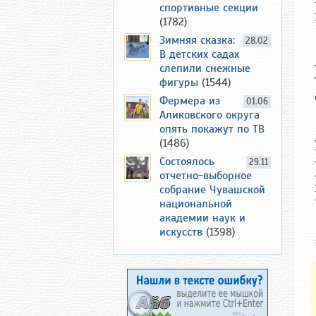
спортивные секции
(1782)
Зимняя сказка:
28.02
В детских садах
слепили снежные
фигуры
(1544)
Фермера из
01.06
Аликовского округа
опять покажут по ТВ
(1486)
Состоялось
29.11
отчетно-выборное
собрание Чувашской
национальной
академии наук и
искусств
(1398)