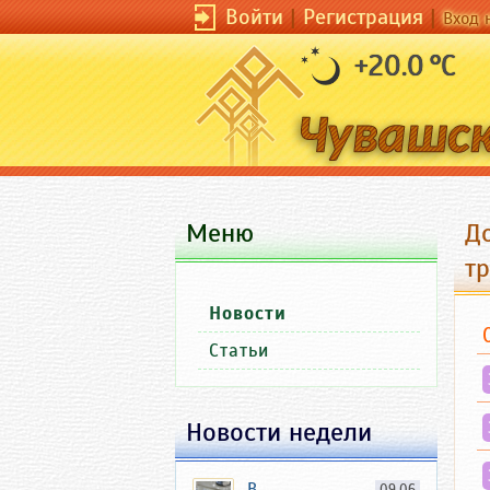
Войти
|
Регистрация
|
Вход 
+20.0 °C
Меню
До
тр
Новости
Статьи
Новости недели
В