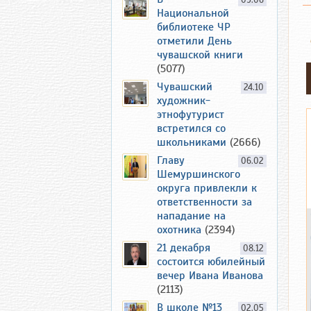
09.06
Национальной
библиотеке ЧР
отметили День
чувашской книги
(5077)
Чувашский
24.10
художник-
этнофутурист
встретился со
школьниками
(2666)
Главу
06.02
Шемуршинского
округа привлекли к
ответственности за
нападание на
охотника
(2394)
21 декабря
08.12
состоится юбилейный
вечер Ивана Иванова
(2113)
В школе №13
02.05