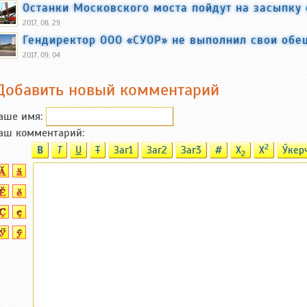
Останки Московского моста пойдут на засыпку 
2017, 08, 29
Гендиректор ООО «СУОР» не выполнил свои обе
2017, 09, 04
Добавить новый комментарий
аше имя:
аш комментарий:
2
B
T
U
T
Заг1
Заг2
Заг3
#
X
X
Ӳкер
2