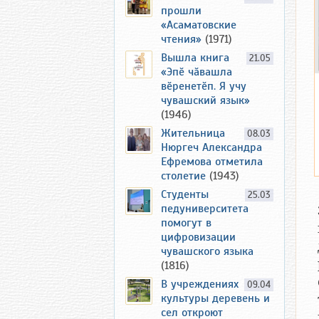
прошли
«Асаматовские
чтения»
(1971)
Вышла книга
21.05
«Эпӗ чӑвашла
вӗренетӗп. Я учу
чувашский язык»
(1946)
Жительница
08.03
Нюргеч Александра
Ефремова отметила
столетие
(1943)
Студенты
25.03
педуниверситета
помогут в
цифровизации
чувашского языка
(1816)
В учреждениях
09.04
культуры деревень и
сел откроют