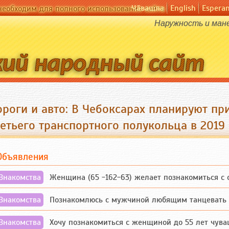
Чӑвашла
English
Espera
необходим для полного использования сайта
Наружность и мане
роги и авто: В Чебоксарах планируют при
етьего транспортного полукольца в 2019
Объявления
Знакомства
Женщина (65 -162-63) желает познакомиться с одино
Знакомства
Познакомлюсь с мужчиной любящим танцевать и 
Знакомства
Хочу познакомиться с женщиной до 55 лет чувашской