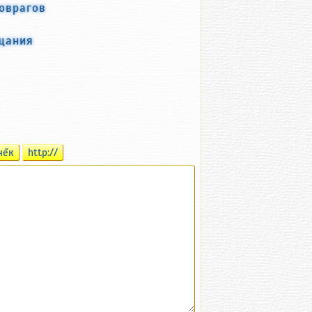
оврагов
щания
чĕк
http://