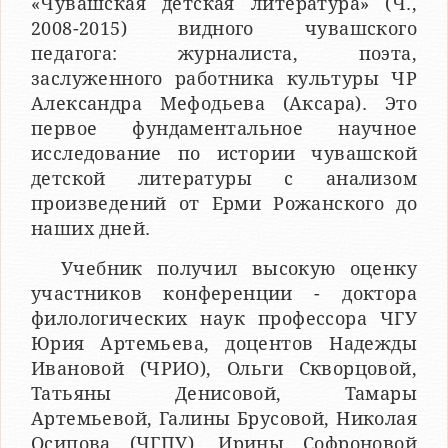
«Чувашская детская литература» (Ч.,
2008-2015) видного чувашского
педагога: журналиста, поэта,
заслуженного работника культуры ЧР
Александра Мефодьева (Аксара). Это
первое фундаментальное научное
исследование по истории чувашской
детской литературы с анализом
произведений от Ерми Рожанского до
наших дней.
Учебник получил высокую оценку
участников конференции - доктора
филологических наук профессора ЧГУ
Юрия Артемьева, доцентов Надежды
Ивановой (ЧРИО), Ольги Скворцовой,
Татьяны Денисовой, Тамары
Артемьевой, Галины Брусовой, Николая
Осипова (ЧГПУ), Ирины Софроновой