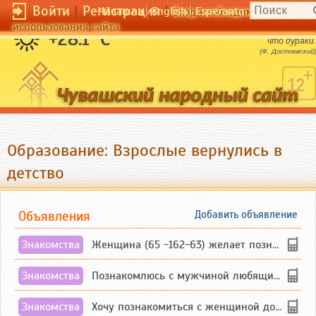
Войти
|
Регистрация
|
Чӑвашла
English
Esperanto
Вход необходим для полног
использования сайта
Много людей честных благодаря тому,
+28.1 °C
что дураки.
(Ф. Достоевский)
Образование: Взрослые вернулись в
детство
Объявления
Добавить объявление
Знакомства
Женщина (65 -162-63) желает познакомиться с одиноким, добродушным, без вредных ...
Знакомства
Познакомлюсь с мужчиной любящим танцевать и петь на родном чувашском языке
Знакомства
Хочу познакомиться с женщиной до 55 лет чувашской или русской национальности дл...