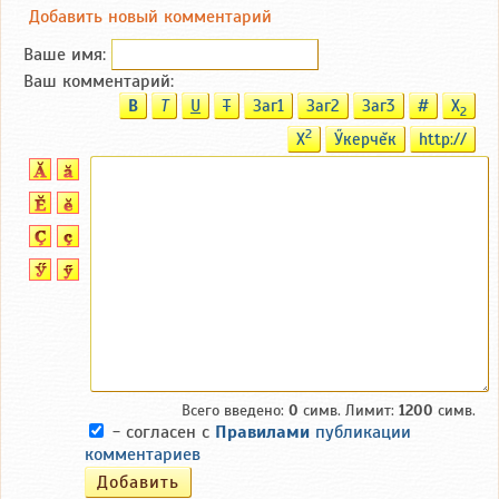
Добавить новый комментарий
Ваше имя:
Ваш комментарий:
B
T
U
T
Заг1
Заг2
Заг3
#
X
2
2
X
Ӳкерчĕк
http://
Всего введено:
0
симв. Лимит:
1200
симв.
- согласен с
Правилами
публикации
комментариев