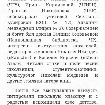
(ЧГУ), Ирины Кирилловой (ЧГИГН),
Геронтия Никифорова (ЧНК),
чебоксарских учителей Светланы
Кубировой (СОШ № 17), Альбины
Медведевой (лицей № 3). Содержателен
и богат был доклад Галины Соловьевой
(Национальная библиотека ЧР),
интересны выступления писателей,
редакторов журналов Николая Ижендея
(«Капкӑн») и Василия Кервеня («Тӑван
Атал»). Читали стихи и пели песни
школьники, студенты-заочники,
культуролог Николай Медведев и
другие земляки автора книг.
Почти все выступавшие наизусть
цитировали школьную классику и с
радостью вспоминали свое детство.