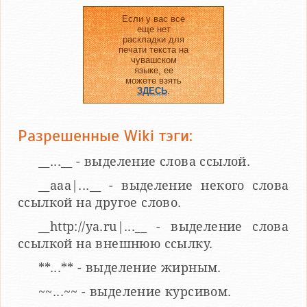
Если у вас все
еще нет
раскладки для
печати текста на
чувашском
языке, ее
можете взять
ЗДЕСЬ
.
Разрешенные Wiki тэги:
__...__ - выделение слова ссылой.
__aaa|...__ - выделение некого слова
ссылкой на другое слово.
__http://ya.ru|...__ - выделение слова
ссылкой на внешнюю ссылку.
**...** - выделение жирным.
~~...~~ - выделение курсивом.