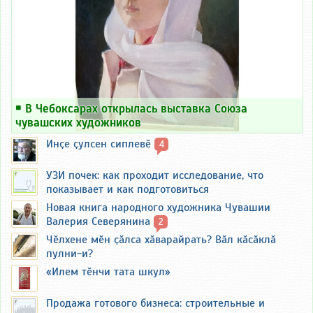
￭
В Чебоксарах открылась выставка Союза
чувашских художников
Инҫе ҫулсен сиплевӗ
4
УЗИ почек: как проходит исследование, что
показывает и как подготовиться
Новая книга народного художника Чувашии
Валерия Северянина
2
Чӗлхене мӗн ҫӑлса хӑварайрать? Вӑл кӑсӑклӑ
пулни-и?
«Илем тӗнчи тата шкул»
Продажа готового бизнеса: строительные и