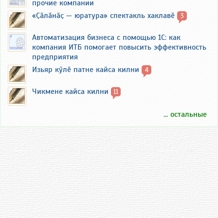
прочие компании
«Ҫӑлӑнӑҫ — юратура» спектакль хаклавӗ
3
Автоматизация бизнеса с помощью 1С: как
компания ИТБ помогает повысить эффективность
предприятия
Изьяр кӳлӗ патне кайса килни
4
Чикмене кайса килни
11
... остальные