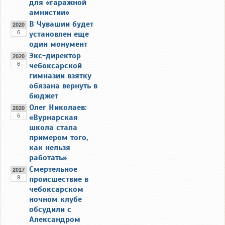
для «гаражной
амнистии»
В Чувашии будет
2020
6
установлен еще
один монумент
Экс-директор
2020
6
чебоксарской
гимназии взятку
обязана вернуть в
бюджет
Олег Николаев:
2020
6
«Вурнарская
школа стала
примером того,
как нельзя
работать»
Смертельное
2017
9
происшествие в
чебоксарском
ночном клубе
обсудили с
Александром