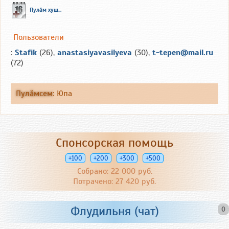
Пулăм хуш...
Пользователи
:
Stafik
(26),
anastasiyavasilyeva
(30),
t-tepen@mail.ru
(72)
Пулăмсем
:
Юпа
Спонсорская помощь
+100
+200
+300
+500
Собрано: 22 000 руб.
Потрачено: 27 420 руб.
Флудильня (чат)
0