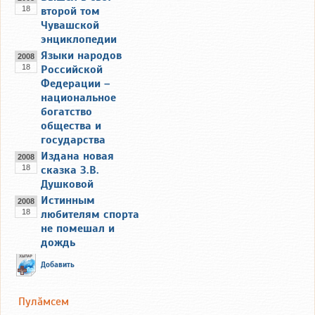
18
второй том
Чувашской
энциклопедии
Языки народов
2008
18
Российской
Федерации –
национальное
богатство
общества и
государства
Издана новая
2008
18
сказка З.В.
Душковой
Истинным
2008
18
любителям спорта
не помешал и
дождь
Добавить
Пулăмсем