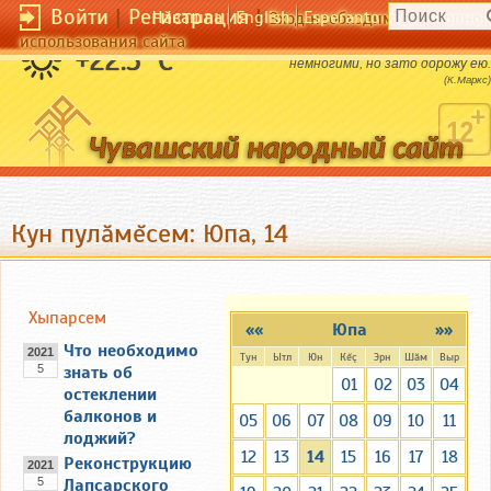
Войти
|
Регистрация
|
Чӑвашла
English
Esperanto
Вход необходим для полног
использования сайта
Я вступаю в дружбу лишь с очень
+22.5 °C
немногими, но зато дорожу ею.
(К.Маркс)
Кун пулăмĕсем: Юпа, 14
Хыпарсем
««
Юпа
»»
Что необходимо
2021
Тун
Ытл
Юн
Кĕç
Эрн
Шăм
Выр
5
знать об
01
02
03
04
остеклении
балконов и
05
06
07
08
09
10
11
лоджий?
12
13
14
15
16
17
18
Реконструкцию
2021
5
Лапсарского