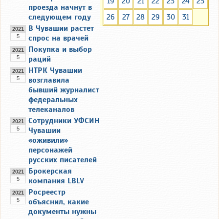
19
20
21
22
23
24
25
проезда начнут в
следующем году
26
27
28
29
30
31
В Чувашии растет
2021
5
спрос на врачей
Покупка и выбор
2021
5
раций
НТРК Чувашии
2021
5
возглавила
бывший журналист
федеральных
телеканалов
Сотрудники УФСИН
2021
5
Чувашии
«оживили»
персонажей
русских писателей
Брокерская
2021
5
компания LBLV
Росреестр
2021
5
объяснил, какие
документы нужны