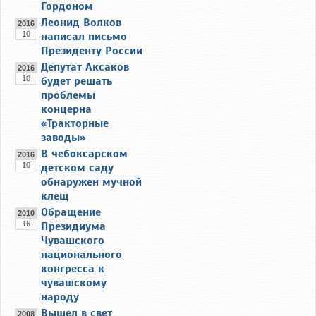
Гордоном
Леонид Волков
2016
10
написал письмо
Президенту России
Депутат Аксаков
2016
10
будет решать
проблемы
концерна
«Тракторные
заводы»
В чебоксарском
2016
10
детском саду
обнаружен мучной
клещ
Обращение
2010
16
Президиума
Чувашского
национального
конгресса к
чувашскому
народу
Вышел в свет
2008