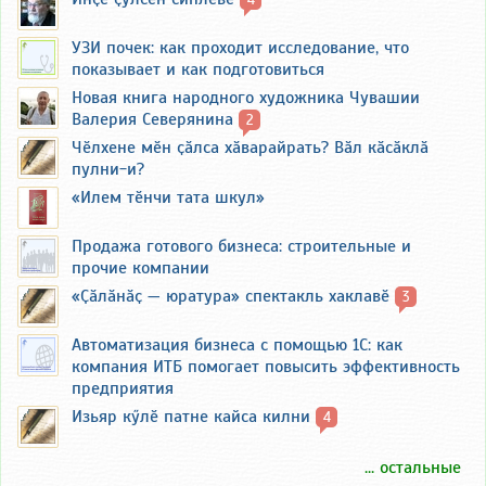
УЗИ почек: как проходит исследование, что
показывает и как подготовиться
Новая книга народного художника Чувашии
Валерия Северянина
2
Чӗлхене мӗн ҫӑлса хӑварайрать? Вӑл кӑсӑклӑ
пулни-и?
«Илем тӗнчи тата шкул»
Продажа готового бизнеса: строительные и
прочие компании
«Ҫӑлӑнӑҫ — юратура» спектакль хаклавӗ
3
Автоматизация бизнеса с помощью 1С: как
компания ИТБ помогает повысить эффективность
предприятия
Изьяр кӳлӗ патне кайса килни
4
... остальные