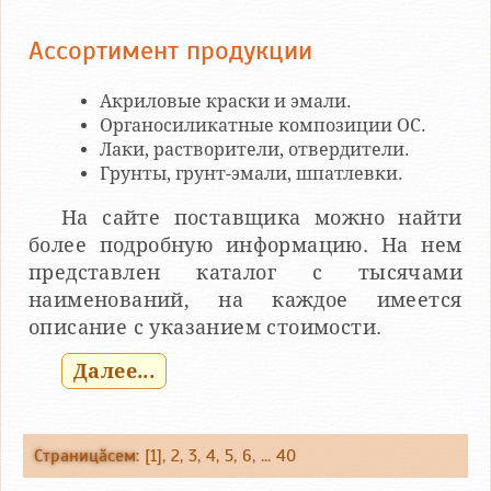
Ассортимент продукции
Акриловые краски и эмали.
Органосиликатные композиции ОС.
Лаки, растворители, отвердители.
Грунты, грунт-эмали, шпатлевки.
На сайте поставщика можно найти
более подробную информацию. На нем
представлен каталог с тысячами
наименований, на каждое имеется
описание с указанием стоимости.
Далее...
Страницăсем
: [1],
2
,
3
,
4
,
5
,
6
, ...
40