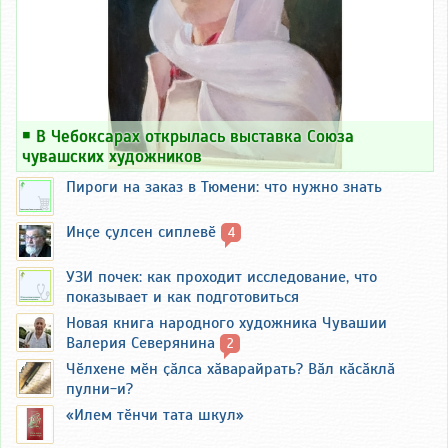
￭
В Чебоксарах открылась выставка Союза
чувашских художников
Пироги на заказ в Тюмени: что нужно знать
Инҫе ҫулсен сиплевӗ
4
УЗИ почек: как проходит исследование, что
показывает и как подготовиться
Новая книга народного художника Чувашии
Валерия Северянина
2
Чӗлхене мӗн ҫӑлса хӑварайрать? Вӑл кӑсӑклӑ
пулни-и?
«Илем тӗнчи тата шкул»