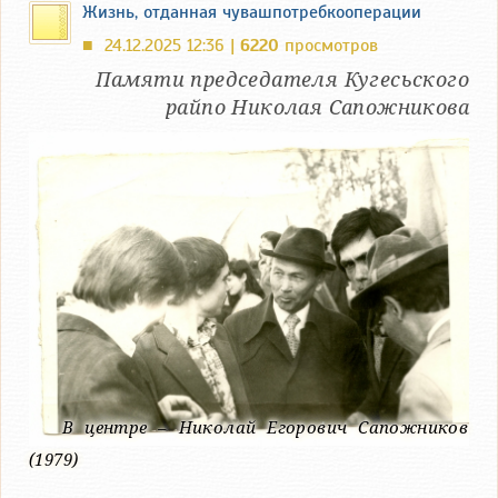
Жизнь, отданная чувашпотребкооперации
24.12.2025 12:36 |
6220
просмотров
■
Памяти председателя Кугесьского
райпо Николая Сапожникова
В центре – Николай Егорович Сапожников
(1979)