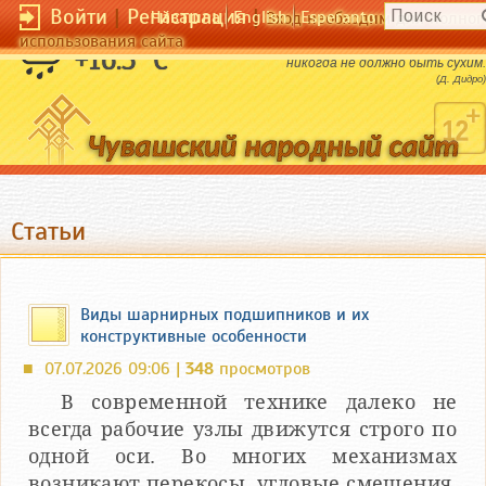
Войти
|
Регистрация
|
Чӑвашла
English
Esperanto
Вход необходим для полног
использования сайта
Иногда природа суха, но искусство
+16.3 °C
никогда не должно быть сухим.
(Д. Дидро)
Статьи
Виды шарнирных подшипников и их
конструктивные особенности
07.07.2026 09:06 |
348
просмотров
■
В современной технике далеко не
всегда рабочие узлы движутся строго по
одной оси. Во многих механизмах
возникают перекосы, угловые смещения,