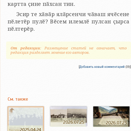
картта ҫине пӑхсан тин.
Эсир те хӑвӑр ялӑрсенчи чӑваш ячӗсене
пӗлетӗр пулӗ? Вӗсем илемлӗ пулсан ҫырса
пӗлтерӗр.
От редакции
: Размещение статей не означает, что
редакция разделяет мнение его авторов.
[
Добавить новый комментарий
(19)]
См. также
2026.07.25
2026.07.23
2025.04.24