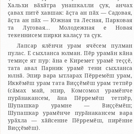
Хальхи вӑхӑтра унашкалли ҫук, анчах
ҫавах питӗ хавшак: ӑҫта ан пӑх — Садовая,
ӑҫта ан пӑх — Южная та Лесная, Парковая
та Луговая... Молодежная е Новая
текеннисем пирки калаҫу та ҫук.
Лапсар ялӗнчи урам ячӗсем пулман
пулас. Е сыхланса юлман. Пӗр урамӑн кӑна
темиҫе ят пур: ӑна е Киремет урамӗ теҫҫӗ,
тата авал Парник урамӗ тени сыхланса
юлнӑ. Эпир вара ытларах Пӗрремӗш урам,
Иккӗмӗш урам тата Виҫҫӗмӗш урам тетпӗр
(сӑмах май, эпир, Комсомол урамӗнче
пурӑнакансем, ӑна Пӗрремӗш тетпӗр,
Шупашкар урамне — Виҫҫӗмӗш;
Шупашкар урамӗнче пурӑнакансем вара
урӑхла — хӑйсенне Пӗрремӗш, пирӗнне
Виҫҫӗмӗш).