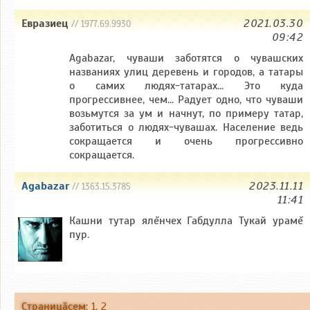
Евразиец
2021.03.30
// 1977.69.9930
09:42
Agabazar, чуваши заботятся о чувашских
названиях улиц деревень и городов, а татары
о самих людях-татарах... Это куда
прогрессивнее, чем... Радует одно, что чуваши
возьмутся за ум и начнут, по примеру татар,
заботиться о людях-чувашах. Население ведь
сокращается и очень прогрессивно
сокращается.
Agabazar
2023.11.11
// 1363.15.3785
11:41
Кашни тутар ялĕнчех Габдулла Тукай урамĕ
пур.
Страницăсем
:
1
,
2