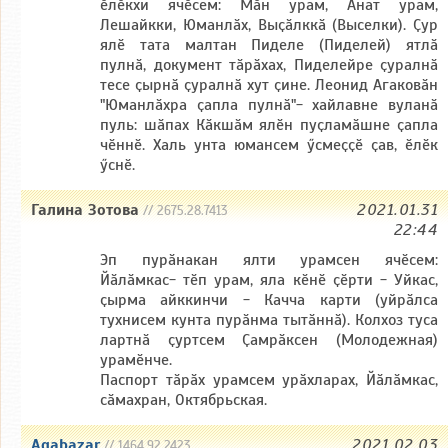
ӗлӗкхи ячӗсем: Мӑн урам, Анат урам,
Лешайкки, Юманлӑх, Выҫӑлккӑ (Выселки). Ҫур
ялӗ тата малтан Пиделе (Пиделей) ятлӑ
пулнӑ, документ тӑрӑхах, Пиделейре ҫуралнӑ
тесе ҫырнӑ ҫуралнӑ хут ҫине. Леонид Агаковӑн
"Юманлӑхра ҫапла пулнӑ"- хайлавне вуланӑ
пуль: шӑпах Кӑкшӑм ялӗн пуҫламӑшне ҫапла
чӗннӗ. Халь унта юмансем ӳсмеҫҫӗ ҫав, ӗлӗк
ӳснӗ.
Галина Зотова
2021.01.31
// 2675.28.7413
22:44
Эп пурӑнакан ялти урамсен ячӗсем:
Йӑлӑмкас- тӗп урам, яла кӗнӗ ҫӗрти - Уйкас,
ҫырма айккинчи - Качча карти (уйрӑлса
тухнисем кунта пурӑнма тытӑннӑ). Колхоз туса
лартнӑ ҫуртсем Ҫамрӑксен (Молодежная)
урамӗнче.
Паспорт тӑрӑх урамсем урӑхларах, Йӑлӑмкас,
сӑмахран, Октябрьская.
Agabazar
2021.02.03
// 1464.92.2423