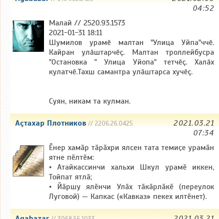
04:52
Малай // 2520.93.1573
2021-01-31 18:11
Шумилов урамē малтан "Улица Уйпа"ччē.
Кайран улāштарчēç. Малтан троллейбусра
"Остановка " Улица Уйопа" тетчēç. Халāх
кулатчē.Тахш cамантра улāштарса хучēç.
Суян, никам та кулман.
Аçтахар Плотников
2021.03.21
// 2206.26.0425
07:34
Ӗнер хамӑр тӑрӑхри ялсен тата темиҫе урамӑн
ятне пӗлтӗм:
• Атайкассинчи хальхи Шкул урамӗ иккен,
Тойпат ятлӑ;
• Йӑршу ялӗнчи Улӑх тӑкӑрлӑкӗ (переулок
Луговой) — Капкас («Кавказ» пекех илтӗнет).
Agabazar
2021.03.21