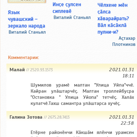
Инҫе ҫулсен
Чӗлхене мӗн
сиплевӗ
ҫӑлса
Язык
Виталий Станьял
хӑварайрать?
чувашский –
Вӑл кӑсӑклӑ
зеркало народа
пулни-и?
Виталий Станьял
Аçтахар
Плотников
Комментарии:
Малай
2021.01.31
// 2520.93.1573
18:11
Шумилов урамē малтан "Улица Уйпа"ччē.
Кайран улāштарчēç. Малтан троллейбусра
"Остановка " Улица Уйопа" тетчēç. Халāх
кулатчē.Тахш cамантра улāштарса хучēç.
Галина Зотова
2021.01.31
// 2675.28.7413
22:38
Етӗрне районӗнчи Кӑкшӑм ялӗнчи урамсен