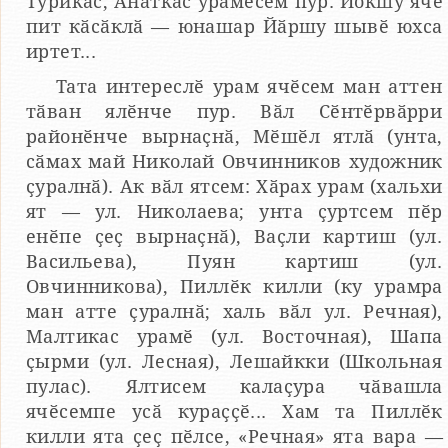
Турикас, Анаткас урамӗсем пур. Йокшу ячӗ
пит кӑсӑклӑ — юнашар Йӑршу шывӗ юхса
иртет...
Тата интереслӗ урам ячӗсем ман аттен
тӑван ялӗнче пур. Вӑл Сӗнтӗрвӑрри
районӗнче вырнаҫнӑ, Мӗшӗл ятлӑ (унта,
сӑмах май Николай Овчинников художник
ҫуралнӑ). Ак вӑл ятсем: Хӑрах урам (хальхи
ят — ул. Николаева; унта ҫуртсем пӗр
енӗпе ҫеҫ вырнаҫнӑ), Ваҫли картиш (ул.
Васильева), Пуян картиш (ул.
Овчинникова), Пиллӗк килли (ку урамра
ман атте ҫуралнӑ; халь вӑл ул. Речная),
Малтикас урамӗ (ул. Восточная), Шапа
ҫырми (ул. Лесная), Лешайкки (Школьная
пулас). Ялтисем калаҫура чӑвашла
ячӗсемпе усӑ кураҫҫӗ... Хам та Пиллӗк
килли ята ҫеҫ пӗлсе, «Речная» ята вара —