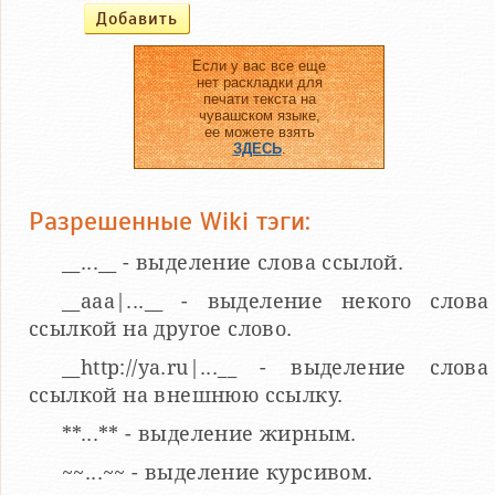
Если у вас все еще
нет раскладки для
печати текста на
чувашском языке,
ее можете взять
ЗДЕСЬ
.
Разрешенные Wiki тэги:
__...__ - выделение слова ссылой.
__aaa|...__ - выделение некого слова
ссылкой на другое слово.
__http://ya.ru|...__ - выделение слова
ссылкой на внешнюю ссылку.
**...** - выделение жирным.
~~...~~ - выделение курсивом.