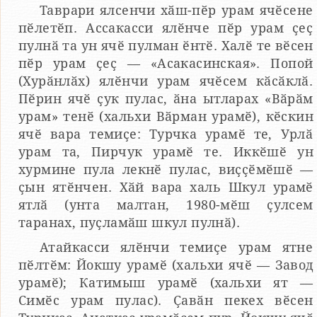
Таврари ялсенчи хӑш-пӗр урам ячӗсене
пӗлетӗп. Ассакасси ялӗнче пӗр урам ҫеҫ
пулнӑ та ун ячӗ пулман ӗнтӗ. Халӗ те вӗсен
пӗр урам ҫеҫ — «Асакасинская». Попой
(Хурӑнлӑх) ялӗнчи урам ячӗсем кӑсӑклӑ.
Пӗрин ячӗ ҫук пулас, ӑна ытларах «Вӑрӑм
урам» тенӗ (хальхи Вӑрман урамӗ), кӗскин
ячӗ вара темиҫе: Турчка урамӗ те, Урлӑ
урам та, Пирчук урамӗ те. Иккӗшӗ ун
хурмине пула лекнӗ пулас, виҫҫӗмӗшӗ —
ҫын ятӗнчен. Хӑй вара халь Шкул урамӗ
ятлӑ (унта малтан, 1980-мӗш ҫулсем
таранах, пуҫламӑш шкул пулнӑ).
Атайкасси ялӗнчи темиҫе урам ятне
пӗлтӗм: Йокшу урамӗ (хальхи ячӗ — Завод
урамӗ); Катимыш урамӗ (хальхи ят —
Симӗс урам пулас). Ҫавӑн пекех вӗсен