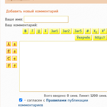
Добавить новый комментарий
Ваше имя:
Ваш комментарий:
2
B
T
U
T
Заг1
Заг2
Заг3
#
X
X
2
Ӳкерчĕк
http://
Всего введено:
0
симв. Лимит:
1200
симв.
- согласен с
Правилами
публикации
комментариев