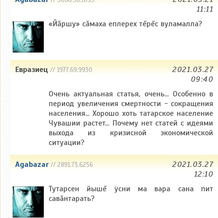
// 3068.56.1033
11:11
«Йăршу» сăмаха еплерех тĕрĕс вуламалла?
Евразиец
2021.03.27
// 1977.69.9930
09:40
Очень актуальная статья, очень... Особенно в
период увеличения смертности - сокращения
населения... Хорошо хоть татарское население
Чувашии растет... Почему нет статей с идеями
выхода из кризисной экономической
ситуации?
Agabazar
2021.03.27
// 2891.73.6256
12:10
Тутарсен йышĕ ÿсни ма вара сана пит
савăнтарать?