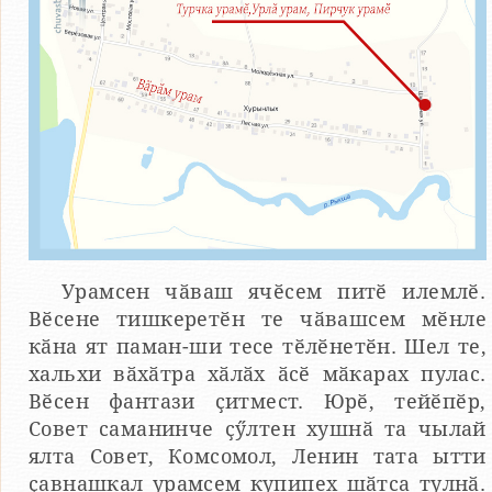
Урамсен чӑваш ячӗсем питӗ илемлӗ.
Вӗсене тишкеретӗн те чӑвашсем мӗнле
кӑна ят паман-ши тесе тӗлӗнетӗн. Шел те,
хальхи вӑхӑтра хӑлӑх ӑсӗ мӑкарах пулас.
Вӗсен фантази ҫитмест. Юрӗ, тейӗпӗр,
Совет саманинче ҫӳлтен хушнӑ та чылай
ялта Совет, Комсомол, Ленин тата ытти
ҫавнашкал урамсем купипех шӑтса тулнӑ.