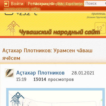
Войти
|
Регистрация
|
Чӑвашла
English
Esperanto
Вход необходим для полног
использования сайта
Чем скорее поедешь, тем скорее
+25.2 °C
приедешь.
(Козьма Прутков)
Аçтахар Плотников: Урамсен чӑваш
ячӗсем
Аçтахар Плотников
28.01.2021
15:19
13014
просмотров