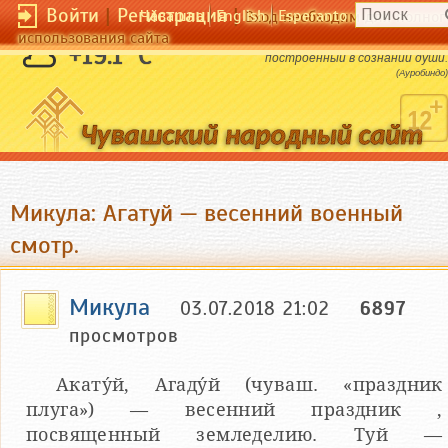
Войти
|
Регистрация
|
Чӑвашла
English
Esperanto
Вход необходим для полног
использования сайта
Весь мир есть не что иное, как образ,
+19.1 °C
построенный в сознании души.
(Ауробиндо)
Микула: Агатуй — весенний военный
смотр.
Микула
03.07.2018 21:02
6897
просмотров
Акату́й, Агаду́й (чуваш. «праздник
плуга») — весенний праздник ,
посвященный земледелию. Туй —