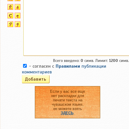
Всего введено:
0
симв. Лимит:
1200
симв.
- согласен с
Правилами
публикации
комментариев
Если у вас все еще
нет раскладки для
печати текста на
чувашском языке,
ее можете взять
ЗДЕСЬ
.