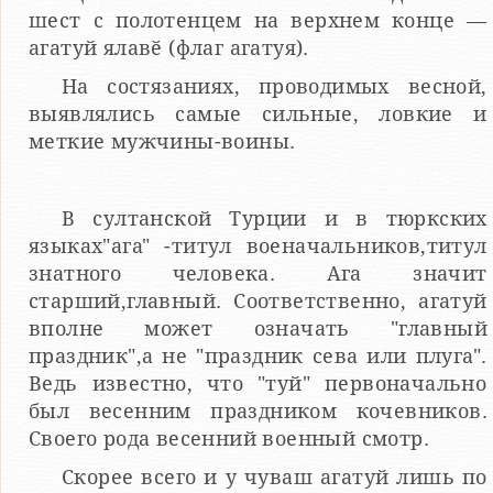
шест с полотенцем на верхнем конце —
агатуй ялавӗ (флаг агатуя).
На состязаниях, проводимых весной,
выявлялись самые сильные, ловкие и
меткие мужчины-воины.
В султанской Турции и в тюркских
языках"ага" -титул военачальников,титул
знатного человека. Ага значит
старший,главный. Соответственно, агатуй
вполне может означать "главный
праздник",а не "праздник сева или плуга".
Ведь известно, что "туй" первоначально
был весенним праздником кочевников.
Своего рода весенний военный смотр.
Скорее всего и у чуваш агатуй лишь по