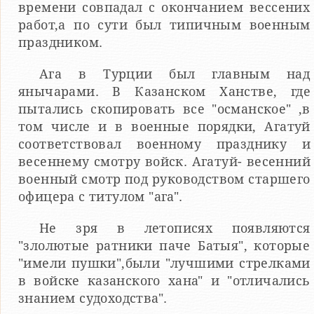
времени совпадал с окончанием вессених
работ,а по сути был типичным военным
праздником.
Ага в Турции был главным над
янычарами. В Казанском Ханстве, где
пытались скопировать все "османское" ,в
том числе и в военные порядки, Агатуй
соответствовал военному празднику и
весеннему смотру войск. Агатуй- весенний
военный смотр под руководством старшего
офицера с титулом "ага".
Не зря в летописях появляются
"злолютые ратники паче Батыя", которые
"имели пушки",были "лучшими стрелками
в войске казанского хана" и "отличались
знанием судоходства".