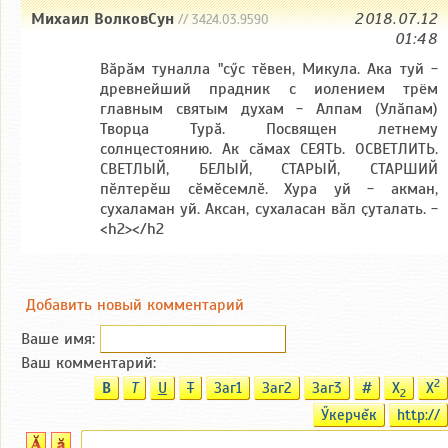
Михаил ВолковСун
2018.07.12
// 3424.03.9590
01:48
Вӑрӑм туналла "сӳс тӗвен, Микула. Ака туй -
древнейший прадник с иолением трём
главным святым духам - Алпам (Улӑпам)
Творца Турӑ. Посвящен летнему
солнцестоянию. Ак сӑмах СЕЯТЬ. ОСВЕТЛИТЬ.
СВЕТЛЫЙ, БЕЛЫЙ, СТАРЫЙ, СТАРШИЙ
пӗлтерӗш сӗмӗсемлӗ. Хура уй - акман,
сухаламан уй. Аксан, сухаласан вӑл ҫуталать. -
<h2></h2
Добавить новый комментарий
Ваше имя:
Ваш комментарий:
2
B
T
U
T
Заг1
Заг2
Заг3
#
X
X
2
Ӳкерчĕк
http://