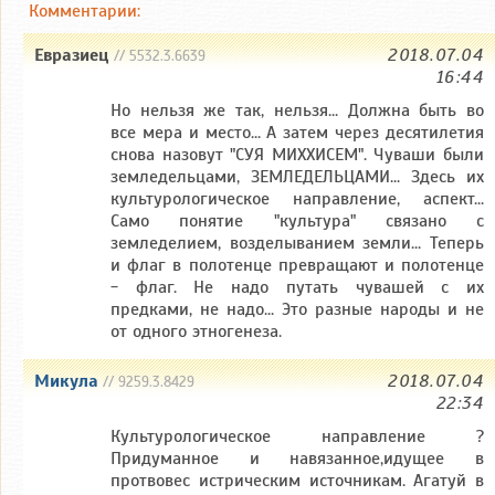
Комментарии:
Евразиец
2018.07.04
// 5532.3.6639
16:44
Но нельзя же так, нельзя... Должна быть во
все мера и место... А затем через десятилетия
снова назовут "СУЯ МИХХИСЕМ". Чуваши были
земледельцами, ЗЕМЛЕДЕЛЬЦАМИ... Здесь их
культурологическое направление, аспект...
Само понятие "культура" связано с
земледелием, возделыванием земли... Теперь
и флаг в полотенце превращают и полотенце
- флаг. Не надо путать чувашей с их
предками, не надо... Это разные народы и не
от одного этногенеза.
Микула
2018.07.04
// 9259.3.8429
22:34
Культурологическое направление ?
Придуманное и навязанное,идущее в
протвовес истрическим источникам. Агатуй в