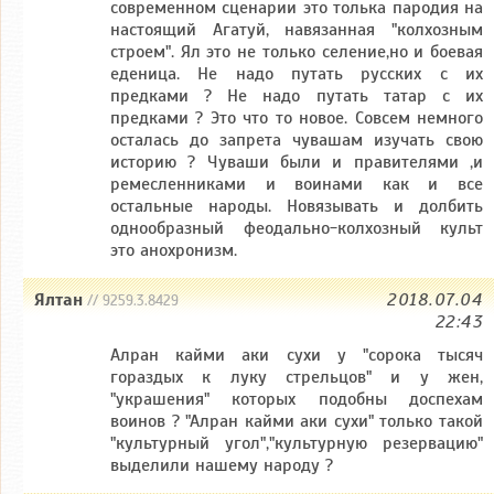
современном сценарии это толька пародия на
настоящий Агатуй, навязанная "колхозным
строем". Ял это не только селение,но и боевая
еденица. Не надо путать русских с их
предками ? Не надо путать татар с их
предками ? Это что то новое. Совсем немного
осталась до запрета чувашам изучать свою
историю ? Чуваши были и правителями ,и
ремесленниками и воинами как и все
остальные народы. Новязывать и долбить
однообразный феодально-колхозный культ
это анохронизм.
Ялтан
2018.07.04
// 9259.3.8429
22:43
Алран кайми аки сухи у "сорока тысяч
гораздых к луку стрельцов" и у жен,
"украшения" которых подобны доспехам
воинов ? "Алран кайми аки сухи" только такой
"культурный угол","культурную резервацию"
выделили нашему народу ?