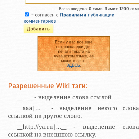
Всего введено:
0
симв. Лимит:
1200
симв
- согласен с
Правилами
публикации
комментариев
Если у вас все еще
нет раскладки для
печати текста на
чувашском языке, ее
можете взять
ЗДЕСЬ
.
Разрешенные Wiki тэги:
__...__ - выделение слова ссылой.
__aaa|...__ - выделение некого слов
ссылкой на другое слово.
__http://ya.ru|...__ - выделение слов
ссылкой на внешнюю ссылку.