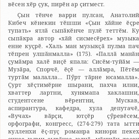
вӗсен хӗр ҫук, пирӗн ар ҫитмест.
Ҫын тӗнче варри пулсан, Анатоли
Кибеч кӗнекин тӗшши «Ҫын хӑйне ӗҫр
тупать» ятлӑ сыпӑкӗнче пулӗ теттӗм. К
сыпӑкра автор «хӑй сисмесӗрех» музык
енне куҫрӗ. «Халь ман музыкҫӑ пулма па
тӗпрен улшӑнмалла» (175). «Паллӑ манӑ
ҫумӑмра халӗ виҫӗ япала: Сисӗм-туйӑм 
Музӑра, Спорчӗ, ӗҫӗ — аллӑмра, Пӗтӗ
туртӑм малалла... Пӳрт тӑрне юсамалла»
Ҫурт хӗҫтимӗрне шырани, пахча илни
хваттер лартни, хунямапа хаклашни
студентсене вӗрентни, Мускав
аспирантура, кафедра, хула депутачӗ
«Вучах» вӑрҫи, ютҫӗр ҫӳревӗсем
орфографи, конгресс, (274-279) тата ытт
кулленхи ӗҫ-пуҫ романра кинори пеке