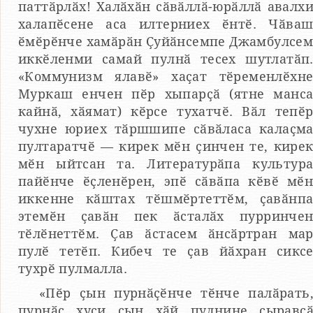
паттӑрлӑх! Халӑхӑн сӑвӑллӑ-юрӑллӑ авалх
халапӗсене аса илтерниех ӗнтӗ. Чӑва
ӗмӗрӗнче хамӑрӑн Ҫуйӑнсемпе Джамбулсе
иккӗленми самай пулнӑ тесех шутлатӑп
«Коммунизм ялавӗ» хаҫат тӗременлӗхн
Муркаш енчен пӗр хыпарҫӑ (ятне манс
кайнӑ, хӑямат) кӗрсе тухатчӗ. Вӑл тепӗ
чухне юриех тӑршшипе сӑвӑласа калаҫм
пултаратчӗ — кирек мӗн ҫинчен те, кире
мӗн ыйтсан та. Литературӑпа культур
пайӗнче ӗҫленӗрен, эпӗ сӑвӑпа кӗвӗ мӗ
иккенне кӑштах тӗшмӗртеттӗм, ҫавӑнп
этемӗн ҫавӑн пек ӑсталӑх пурринче
тӗлӗнеттӗм. Ҫав ӑстасем ӑнсӑртран ма
пулӗ тетӗп. Кибеч те ҫав йӑхран сикс
тухрӗ пулмалла.
«Пӗр ҫын пурнӑҫӗнче тӗнче палӑрать
пурнӑҫ хуҫи ҫын хӑй пулнине ҫыравҫ