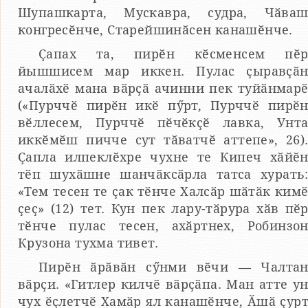
Шупашкарта, Мускавра, судра, Чӑва
конгресӗнче, Старейшинӑсен канашӗнче.
Ҫапах та, пирӗн кӗсменсем пӗ
йышшисем мар иккен. Пулас ҫыравҫӑ
ачалӑхӗ мана вӑрҫӑ ачинни пек туйӑнмар
(«Пурччӗ пирӗн икӗ пӳрт, Пурччӗ пирӗ
вӗллесем, Пурччӗ пӗчӗкҫӗ лавка, Унт
иккӗмӗш пичче сут тӑватчӗ аттепе», 26)
Ҫапла илпеклӗхре чухне те Кипеч хӑйӗ
тӗп шухӑшне шанчӑксӑрла татса хурать
«Тем тесен те ҫак тӗнче Халсӑр шӑтӑк ким
ҫеҫ» (12) тет. Кун пек лару-тӑрура хӑв пӗ
тӗнче пулас тесен, ахӑртнех, Робинзо
Крузона тухма тивет.
Пирӗн ӑрӑвӑн сӳнми вӗчи — Чалта
вӑрҫи. «Гитлер килчӗ вӑрҫӑпа. Ман атте у
чух ӗҫлетчӗ Хамӑр ял канашӗнче, Ӑшӑ ҫур