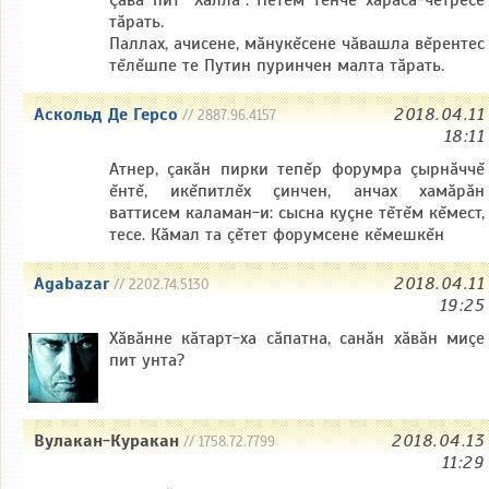
тăрать.
Паллах, ачисене, мăнукĕсене чăвашла вĕрентес
тĕлĕшпе те Путин пуринчен малта тăрать.
Аскольд Де Герсо
2018.04.11
// 2887.96.4157
18:11
Атнер, çакăн пирки тепĕр форумра çырнăччĕ
ĕнтĕ, икĕпитлĕх çинчен, анчах хамăрăн
ваттисем каламан-и: сысна куçне тĕтĕм кĕмест,
тесе. Кăмал та çĕтет форумсене кĕмешкĕн
Agabazar
2018.04.11
// 2202.74.5130
19:25
Хăвăнне кăтарт-ха сăпатна, санăн хăвăн миçе
пит унта?
Вулакан-Куракан
2018.04.13
// 1758.72.7799
11:29