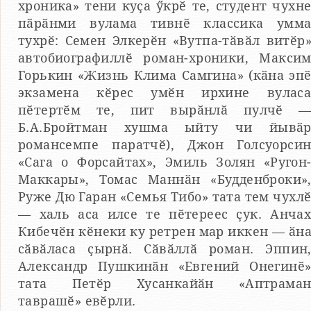
хроника» тени куҫа ӳкрӗ те, студент чухн
пӑрӑнми вулама тивнӗ классика умм
тухрӗ: Семен Элкерӗн «Вутпа-тӑвӑл витӗр
автобиографиллӗ роман-хроники, Макси
Горькин «Жизнь Клима Самгина» (кӑна эп
экзамена кӗрес умӗн ирхине вулас
пӗтертӗм те, пит вырӑнлӑ пулчӗ 
Б.А.Бройтман хушма ыйту чи йывӑ
романсемпе паратчӗ), Джон Голсуорси
«Сага о Форсайтах», Эмиль Золян «Ругон
Маккары», Томас Маннӑн «Будденброки»
Руже Дю Гаран «Семья Тибо» тата тем чухл
— халь аса илсе те пӗтереес ҫук. Анча
Кибечӗн кӗнеки ку ретрен мар иккен — ӑн
сӑвӑласа ҫырнӑ. Сӑвӑллӑ роман. Эппин
Александр Пушкинӑн «Евгений Онегинӗ
тата Петӗр Хусанкайӑн «Аптрама
таврашӗ» евӗрли.