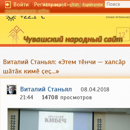
Войти
|
Регистрация
|
Чӑвашла
English
Esperanto
Вход необходим для полног
использования сайта
Хорошее приходит пока мы спим.
+22.1 °C
(Оноре де'Бальзак)
Виталий Станьял: «Этем тӗнчи — халсӑр
шӑтӑк кимӗ ҫеҫ...»
Виталий Станьял
08.04.2018
21:44
14708
просмотров