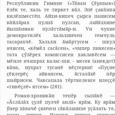
Республикин Гимнне («Тӑван Ҫӗршыв»
ӗлӗк те, халь те тиркет вӑл. Эпӗ ҫакӑнп
килӗшместӗп. Айхи-кипеч ҫырса панисе
вӑйлӑрах пулнӑ пулсан, лайӑххин
йышӑнман пулӑттӑмӑр-и. Ун чухн
демократилӗх хальхинчен темчул
тасарахчӗ. Хальхи ӑмӑртусем - шку
ачисен, «кӗмӗл сасӑсен», «чипер пикесен
тата ҫӳлӗрех комиссисен хаклавӗсем 
мӗнле ачашрах калас-ши. - месек (анекдот
кӑна, нухрат тусанӗ вӗҫтерни! «Пуҫн
ҫӗклерӗҫ айвансем, ӑсталӑхӗ пӗ
шайрисем. Чавсапала тӗрткеленсе илеҫҫ
«тивӗҫлӗ» ятсем» (281).
Роман-хроникӑн тепӗр сыпӑкӗ 
«Ӑслӑлӑх ҫулӗ пулчӗ анлӑ» ярӑм. Ку ярӑ
ӳнер хӑвачӗ ҫинчен сӑвӑланипе уҫӑлать те
илем пирки, Нарспи пирки унчче