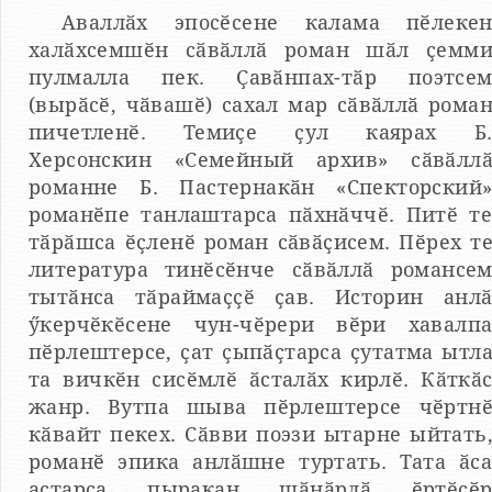
Аваллӑх эпосӗсене калама пӗлеке
халӑхсемшӗн сӑвӑллӑ роман шӑл ҫемм
пулмалла пек. Ҫавӑнпах-тӑр поэтсе
(вырӑсӗ, чӑвашӗ) сахал мар сӑвӑллӑ рома
пичетленӗ. Темиҫе ҫул каярах Б
Херсонскин «Семейный архив» сӑвӑлл
романне Б. Пастернакӑн «Спекторский
романӗпе танлаштарса пӑхнӑччӗ. Питӗ т
тӑрӑшса ӗҫленӗ роман сӑвӑҫисем. Пӗрех т
литература тинӗсӗнче сӑвӑллӑ романсе
тытӑнса тӑраймаҫҫӗ ҫав. Историн анл
ӳкерчӗкӗсене чун-чӗрери вӗри хавалп
пӗрлештерсе, ҫат ҫыпӑҫтарса ҫутатма ытл
та вичкӗн сисӗмлӗ ӑсталӑх кирлӗ. Кӑткӑ
жанр. Вутпа шыва пӗрлештерсе чӗртн
кӑвайт пекех. Сӑвви поэзи ытарне ыйтать
романӗ эпика анлӑшне туртать. Тата ӑс
астарса пыракан шӑнӑрлӑ ӗртӗсӗ