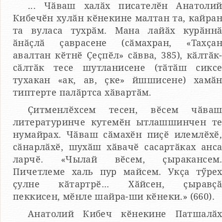
... Чӑваш халӑх писателӗн Анатоли
Кибечӗн хулӑн кӗнекине малтан та, кайра
та вуласа тухрӑм. Мана лайӑх курӑнн
ӑнӑҫлӑ ҫаврасене (сӑмахран, «Тахҫа
авалтан кӗтнӗ Ҫеҫпӗл» сӑвва, 385), кӑлтӑк
сӑлтӑк тесе шутланисене (тӑтӑш сикс
тухакан «ак, ав, ҫке» йшшисене) хамӑ
типтерте палӑртса хӑвартӑм.
Ҫитменлӗхсем тесен, вӗсем чӑва
литературинче кутемӗн ытлашшинчен т
нумайрах. Чӑваш сӑмахӗн пиҫӗ илемлӗхӗ
сӑнарлӑхӗ, шухӑш хӑвачӗ сасартӑках анс
ларчӗ. «Чылай вӗсем, ҫыракансем
Пичетлеме халь пур майсем. Укҫа тӳре
ҫулне кӑтартрӗ... Хӑйсен, ҫыравҫ
пеккисен, мӗнле шайра-ши кӗнеки.» (660).
Анатолий Кибеч кӗнекине Патшалӑ