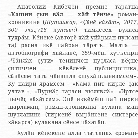
Анатолий Кибечӗн премие тӑратн
«Кашни ҫын вӑл — хӑй тӗнче»
роман
хроникине (
Шупашкар, «Ҫӗнӗ вӑхӑт», 2017
500 экз.,716 хутъен
) тимлесех вулас
тухрӑм. Кӗнеке (авторӗ хӑй уйӑрман пулса
та) расна икӗ пайран тӑрать. Малта 
автобиографи хайлавӗ, 359-мӗш хутъенр
«Чӑнлӑх ҫути» тенинчен пуҫласа вӗҫн
ҫитиччен — кӗвӗленӗ публицистика
сӑвӑсем тата чӑвашла «шухӑшлавизмсем»
Ку пайри ярӑмсем - «Кама пит кирлӗ ҫа
ултав.», «Пурнӑҫ тараси вылявлӑ», «Иртс
пычӗҫ вӑхӑтсем». Эпӗ иккӗмӗш пай пирк
шарламӑп, роман-хроникӑна вуланӑ ма
шутланине (тиркенӗ вырӑнсене сиктерс
хӑварса) вулакана сӗнсе пӑхатӑп.
Хулӑн кӗнекене алла тытсанах «роман