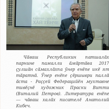
Чӑваш Республикин патшалӑ
парнине памалли ӑмӑртӑва 201
ҫулшӑн сӑмахлӑхпа ӳнер енӗпе икӗ я
тӑратнӑ. Ӳнер енӗпе ҫӗршыври палл
ӑста - Раҫҫей Федерацийӗн мухтавн
тивӗҫнӗ художник Праски Витт
(Виталий Петров). Литература енӗп
— чӑваш халӑх писателӗ Анатоли
Кибеч.