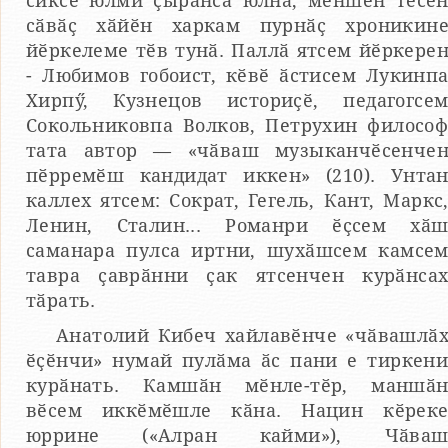
сиксе юлми ҫырӑнса юлнӑ, мӗншӗн тесе
сӑвӑҫ хӑйӗн харкам пурнӑҫ хроникин
йӗркелеме тӗв тунӑ. Паллӑ ятсем йӗркере
- Любимов гобоист, кӗвӗ ӑстисем Лукинп
Хирпӳ, Кузнецов историҫӗ, педагогсе
Сокольниковпа Волков, Петрухин филосо
тата автор — «чӑваш музыканчӗсенче
пӗрремӗш кандидат иккен» (210). Унта
каллех ятсем: Сократ, Гегель, Кант, Маркс
Ленин, Сталин... Романри ӗҫсем хӑ
саманара пулса иртни, шухӑшсем камсе
тавра ҫаврӑнни ҫак ятсенчен курӑнса
тӑрать.
Анатолий Кибеч хайлавӗнче «чӑвашлӑ
ӗҫӗнчи» нумай пулӑма ӑс пани е тиркен
курӑнать. Камшӑн мӗнле-тӗр, маншӑ
вӗсем иккӗмӗшле кӑна. Нацин кӗрек
юррине («Алран кайми»), Чӑва