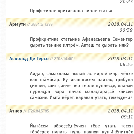
20:23
Професилле критикалла кирле статья.
Армути
2018.04.11
// 3884.17.7299
00:39
Профкритика статьине Афанасьевпа Сементер
çырать тенине илтрĕм. Акташ та çырать-няк?
Аскольд Де Герсо
2018.04.11
// 2708.14.4612
06:35
Айдар, сăмахлама чылай ăс кирлĕ мар, чĕлхе
вăл шăмăсăр. Ку йышшисем пайтах, трибуна
çинчен, сайт çинче пĕр тĕрлĕ пуплеççĕ, яланхи
пурнăçра вара пачах манăçтараççĕ хăйсен
сăмахне. Йытă вĕрет, караван утать, темеççĕ-и?
Атнер
2018.04.11
// 1726.84.3785
09:11
Йытӑсем вӗреҫҫӗ,пӗччен тӗве утать тесен
тӗрӗсрех пулать пуль паянхи кун.Икӗпитлӗх