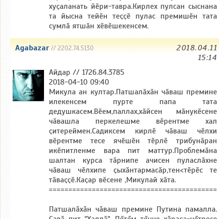
хуҫаланать йӗри-тавра.Кирлех пулсан сыснана
та йысна тейӗн теҫҫӗ пулас премишӗн тата
сумлӑ ятшӑн хӗвӗшекенсем.
Agabazar
2018.04.11
// 2202.74.5130
15:14
Айдар // 1726.84.3785
2018-04-10 09:40
Микула ан култар.Патшалӑхӑн чӑваш премине
илекенсем пурте папа тата
дедушкасем.Вӗем,паллах,хӑйсен мӑнукӗсене
чӑвашла перкелешме вӗрентме хал
ҫитереймен.Садиксем кирлӗ чӑваш чӗлхи
вӗрентме тесе ячӗшӗн тӗрлӗ трибунӑран
икӗпитленме вара пит маттур.Проблемӑна
шалтан курса тӑрнипе ачисен пуласлӑхне
чӑваш чӗлхипе ҫыхӑнтармасӑр,тен<тӗрӗс те
тӑваҫҫӗ.Каҫар вӗсене ,Микулай хӑта.
===========================================
Патшалăхăн чăваш премине Путина памалла.
Çавă пит "Халлă". Пĕтĕм тĕнче хăраса-чĕтресе