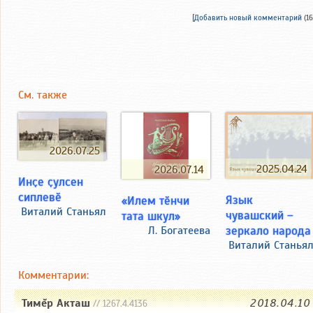
[
Добавить новый комментарий
(16
См. также
2026.07.25
2025.04.24
2026.07.14
Инҫе ҫулсен
сиплевӗ
Язык
«Илем тӗнчи
Виталий Станьял
чувашский –
тата шкул»
зеркало народа
Л. Богатеева
Виталий Станья
Комментарии:
Тимĕр Акташ
2018.04.10
// 1267.4.4136