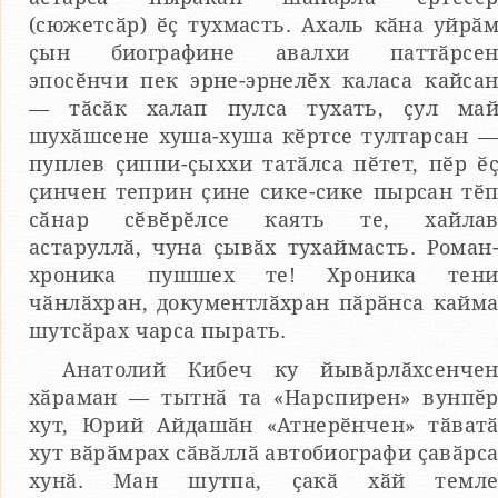
(сюжетсӑр) ӗҫ тухмасть. Ахаль кӑна уйрӑ
ҫын биографине авалхи паттӑрсе
эпосӗнчи пек эрне-эрнелӗх каласа кайса
— тӑсӑк халап пулса тухать, ҫул ма
шухӑшсене хуша-хуша кӗртсе тултарсан 
пуплев ҫиппи-ҫыххи татӑлса пӗтет, пӗр ӗ
ҫинчен теприн ҫине сике-сике пырсан тӗ
сӑнар сӗвӗрӗлсе каять те, хайла
астаруллӑ, чуна ҫывӑх тухаймасть. Роман
хроника пушшех те! Хроника тен
чӑнлӑхран, документлӑхран пӑрӑнса кайм
шутсӑрах чарса пырать.
Анатолий Кибеч ку йывӑрлӑхсенче
хӑраман — тытнӑ та «Нарспирен» вунпӗ
хут, Юрий Айдашӑн «Атнерӗнчен» тӑват
хут вӑрӑмрах сӑвӑллӑ автобиографи ҫавӑрс
хунӑ. Ман шутпа, ҫакӑ хӑй темл