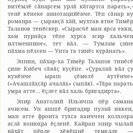
витӗмлӗ сӑнарсем урлӑ кӑтартса парать»,
тенӗ кӗнеке аннотацийӗнче. Тӗп сӑнар к
романра — ҫыравҫӑ хӑй, мухтав ятне Тимӗ
Таланов тенӗскер. «Сырасчӗ ман ярса екки
хам пурнӑҫа тӗпе хурса эсир хальче
илтменнине», тет вӑл. — Тумлам ҫин
пӑхма пӗлсен — Унта та тинӗс курӑнать».
Эппин, пӑхар-ха Тимӗр Таланов тинӗс
ҫине Кибеч сӑвӑҫ куҫӗпе. «Ҫуралнӑ вӑл ҫ
кунӗнче ыраш ҫӗмелӗ кутӗнче
(«Ачашлӑхсӑр ачалӑх» сыпӑк). «Тӑра парат
умра атте... ӗҫлет вӑл халь бригадирта».
Эпир Анатолий Ильичпа пӗр саман
ачисем. Ун ашшӗ бригадир пулнӑ иккен
ман атте фронта тухса каиччен колхозр
аслӑ конюхра ӗҫленӗ. Кайран эпир чыла
вӑхӑт пӗрле хӗвӗшнӗ темелле 