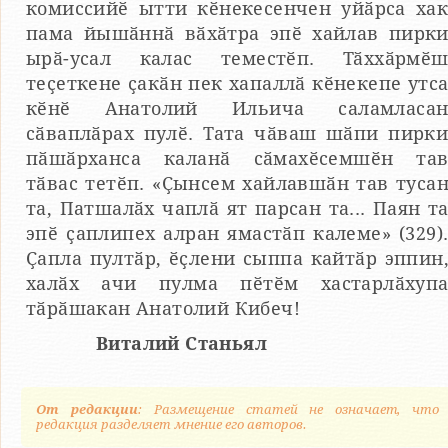
комиссийӗ ытти кӗнекесенчен уйӑрса ха
пама йышӑннӑ вӑхӑтра эпӗ хайлав пирк
ырӑ-усал калас теместӗп. Тӑххӑрмӗ
теҫеткене ҫакӑн пек хапаллӑ кӗнекепе утс
кӗнӗ Анатолий Ильича саламласа
сӑваплӑрах пулӗ. Тата чӑваш шӑпи пирк
пӑшӑрханса каланӑ сӑмахӗсемшӗн та
тӑвас тетӗп. «Ҫынсем хайлавшӑн тав туса
та, Патшалӑх чаплӑ ят парсан та... Паян т
эпӗ ҫаплипех алран ямастӑп калеме» (329)
Ҫапла пултӑр, ӗҫлени сыппа кайтӑр эппин
халӑх ачи пулма пӗтӗм хастарлӑхуп
тӑрӑшакан Анатолий Кибеч!
Виталий Станьял
От редакции
: Размещение статей не означает, что
редакция разделяет мнение его авторов.