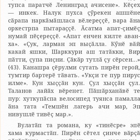
тупса паратчӗ Ленинград ачисене». Кӗҫе
— инкек. Налук пухса ҫӳрекен ашшӗн
сӑрапа наркӑмӑшласа вӗлереҫҫӗ, вара ӑн
оркестрпа пытараҫҫӗ. Ӑсатма апат-ҫимӗ
нумай пӗҫереҫҫӗ. «Апат енчен килте аван
ха». «Ҫук, ларман эп выҫӑлла. Кӳнӗ вӑ
какай яшки, Шарккури аш татӑкки, Ви
пӑтти, ҫупа пиҫни. Ҫӑкӑр тутлӑ ҫу сӗрсен...
(43). Канашра ҫӗрулми сутать пирӗн герой
тумтир бартерӗ тӑвать. «Укҫи те пур пиру
илме». Кун хыҫҫӑн кун. Ҫул хыҫҫӑн ҫул
Таланов лайӑх вӗренет. Пӑшӑрханӑвӗ т
пур: хуткупӑспа велосипед туянса памалл
ӑна тата «Темшӗн лагерь ачи мар, Э
нивушлӗ тивӗҫ мар.».
Вулатӑп та романа, ку «тинӗсре» эп
хама курмастӑп. Пирӗн сӗтел ҫинче вӑрҫ