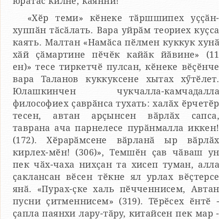
юратас килнӗ, каянни!
«Хӗр теми» кӗнеке тӑршшипех уҫҫӑн
хуппӑн тӑсӑлать. Вара уйрӑм теориех куҫс
каять. Малтан «Намӑса пӗлмен куккук хун
хӑй ҫӑмартине пӗчӗк кайӑк йӑвине» (1
ен)» тесе тиркетчӗ пулсан, кӗнеке вӗҫӗнч
вара Таланов куккуксене хытах хӳтӗлет
Юлашкинчен чукчалла-камчадалл
философиех ҫаврӑнса тухать: халӑх ӗрчетӗ
тесен, автан арҫынсен вӑрлӑх сапса
таврана ача парнелесе пурӑнмалла иккен
(172). Хӗрарӑмсене вӑрланӑ ыр вӑрлӑ
кирлех-мӗн! (306)», Темшӗн ҫав чӑваш у
пек чӑх-чаха нихҫан та хисеп туман, алл
ҫаклансан вӗсен тӗкне ял урлах вӗҫтерс
янӑ. «Пурах-ҫке халь пӗчченнисем, Авта
пусни ҫитменнисем» (319). Тӗрӗсех ӗнтӗ 
ҫапла паянхи лару-тӑру, китайсен пек мар 