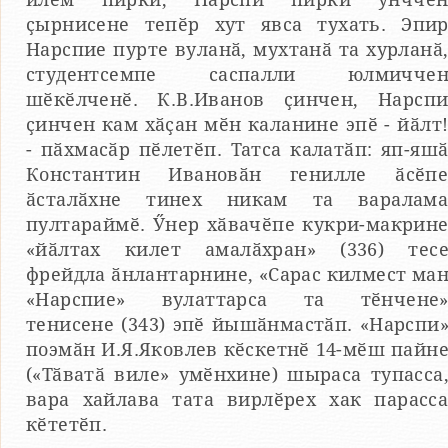
ҫырнисене тепӗр хут явса тухать. Эпи
Нарспие пурте вуланӑ, мухтанӑ та хурланӑ
студентсемпе саспалли юлмичче
шӗкӗлченӗ. К.В.Иванов ҫинчен, Нарсп
ҫинчен кам хӑҫан мӗн каланине эпӗ - йӑлт
- пӑхмасӑр пӗлетӗп. Татса калатӑп: яп-яш
Константин Ивановӑн генилле ӑсӗп
ӑсталӑхне тинех никам та варалам
пултараймӗ. Ӳнер хӑвачӗпе кукри-макрин
«йӑлтах килет амалӑхран» (336) тес
фрейдла ӑнлантарнине, «Сарас килмест ма
«Нарспие» вулаттарса та тӗнчене
тенисене (343) эпӗ йышӑнмастӑп. «Нарспи
поэмӑн И.Я.Яковлев кӗскетнӗ 14-мӗш пайн
(«Тӑватӑ виле» умӗнхине) шыраса тупасса
вара хайлава тата вирлӗрех хак парасс
кӗтетӗп.