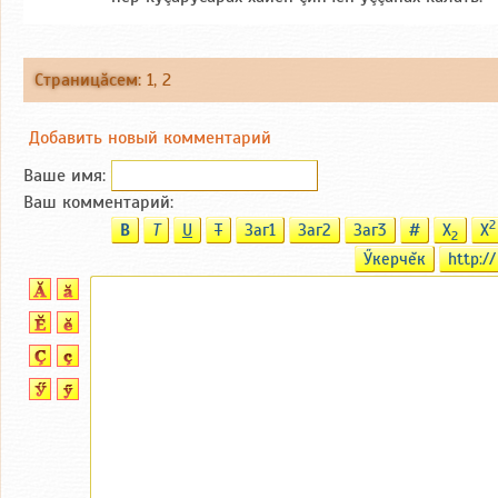
Страницăсем
:
1
,
2
Добавить новый комментарий
Ваше имя:
Ваш комментарий:
2
B
T
U
T
Заг1
Заг2
Заг3
#
X
X
2
Ӳкерчĕк
http://