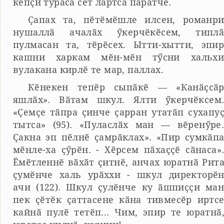
кӗпҫи тураса сӗт лартса паратчӗ.
Ҫапах та, пӗтӗмӗшле илсен, романр
нушаллӑ ачалӑх ӳкерчӗкӗсем, типл
пулмасан та, тӗрӗсех. Ытти-хытти, эпи
кашни харкам мӗн-мӗн тӳсни хальх
вулакана кирлӗ те мар, паллах.
Кӗнекен тепӗр сыпӑкӗ — «Канӑҫсӑ
яшлӑх». Вӑтам шкул. Ялти ӳкерчӗксем
«Ҫемҫе тӑпра ҫинче ҫарран утатӑп сухапу
тытса» (95). «Пуласлӑх ман — вӗренӳре
Ҫакна эп пӗлнӗ ҫамрӑклах». «Пир сумкӑп
мӗнле-ха ҫӳрӗн. - Хӗрсем пӑхаҫҫӗ сӑнаса»
Ӗмӗтленнӗ вӑхӑт ҫитнӗ, анчах юратнӑ Рит
ҫумӗнче халь урӑххи - шкул директорӗ
ачи (122). Шкул ҫулӗнче ку ӑшпиҫҫи ма
пек ҫӗтӗк ҫаттасене кӑна тивмесӗр иртс
кайнӑ пулӗ тетӗп... Чим, эпир те юратнӑ