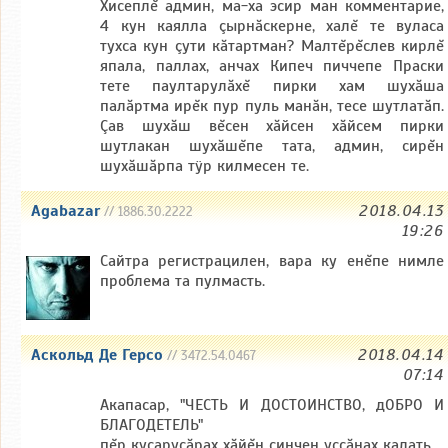
Хисеплĕ админ, ма-ха эсир ман комментарие,
4 кун каялла çырнăскерне, халĕ те вуласа
тухса кун çути кăтартман? Малтĕрĕслев кирлĕ
япала, паллах, анчах Кипеч пиччепе Праски
тете паултарулăхĕ пирки хам шухăша
палăртма ирĕк пур пуль манăн, тесе шутлатăп.
Çав шухăш вĕсен хăйсен хăйсем пирки
шутлакан шухăшĕпе тата, админ, сирĕн
шухăшăрпа тÿр килмесен те.
Agabazar
2018.04.13
// 1886.30.2222
19:26
Сайтра регистрацилен, вара ку енĕпе нимле
проблема та пулмасть.
Аскольд Де Герсо
2018.04.14
// 3472.54.0467
07:14
Акапасар, "ЧЕСТЬ И ДОСТОИНСТВО, дОБРО И
БЛАГОДЕТЕЛЬ"
пĕр куçарусăрах хăйĕн çинчен уççăнах калать.