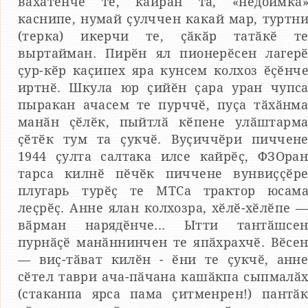
вӑхӑтӗнче те, кайран та, «недоимка
каснипе, нумай ҫулччен какай мар, туртн
(терка) икерчи те, ҫӑкӑр татӑкӗ т
выртайман. Пирӗн ял пионерӗсен лагер
ҫур-кӗр каҫипех яра кунсем колхоз ӗҫӗнч
иртнӗ. Шкула юр ҫийӗн ҫара уран чупс
пыракан ачасем те пурччӗ, пуҫа тӑхӑнм
манӑн ҫӗлӗк, пыйтлӑ кӗпене улӑштарм
ҫӗтӗк тум та ҫукчӗ. Вуҫиччӗри пиччен
1944 ҫулта салтака илсе кайрӗҫ, ФЗОра
тарса килнӗ пӗчӗк пиччене вунвиҫҫӗр
плугарь турӗҫ те МТСа трактор юсам
леҫрӗҫ. Анне ялан колхозра, хӗлӗ-хӗлӗпе 
вӑрман нарядӗнче... Ытти тантӑшсе
пурнӑҫӗ манӑннинчен те япӑхрахчӗ. Вӗсе
— виҫ-тӑват килӗн - ӗни те ҫукчӗ, анн
сӗтел таври ача-пӑчана кашӑкпа сыпмалӑ
(стаканпа ярса пама ҫитменрен!) пантӑ