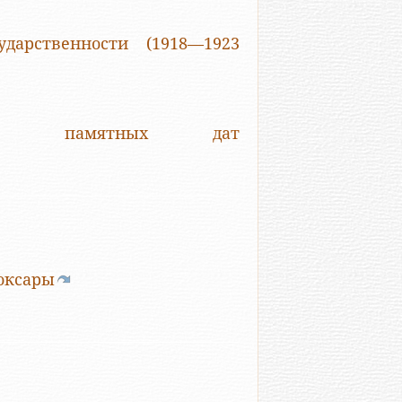
дарственности (1918—1923
х и памятных дат
боксары