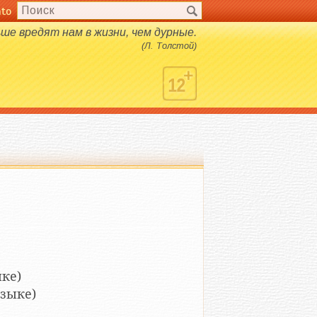
nto
ше вредят нам в жизни, чем дурные.
(Л. Толстой)
ыке)
языке)