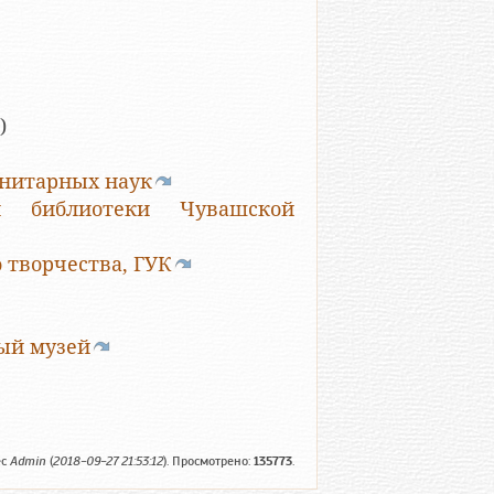
)
анитарных наук
ой библиотеки Чувашской
 творчества, ГУК
ый музей
ес
Admin
(
2018-09-27 21:53:12
). Просмотрено:
135773
.