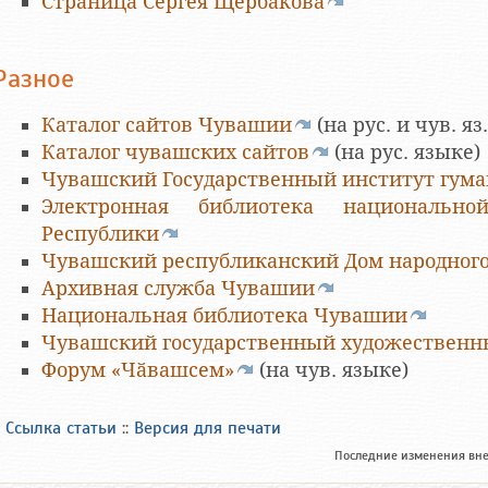
Страница Сергея Щербакова
Разное
Каталог сайтов Чувашии
(на рус. и чув. яз.
Каталог чувашских сайтов
(на рус. языке)
Чувашский Государственный институт гум
Электронная библиотека национальн
Республики
Чувашский республиканский Дом народного
Архивная служба Чувашии
Национальная библиотека Чувашии
Чувашский государственный художественн
Форум «Чӑвашсем»
(на чув. языке)
Ссылка статьи
::
Версия для печати
Последние изменения вн