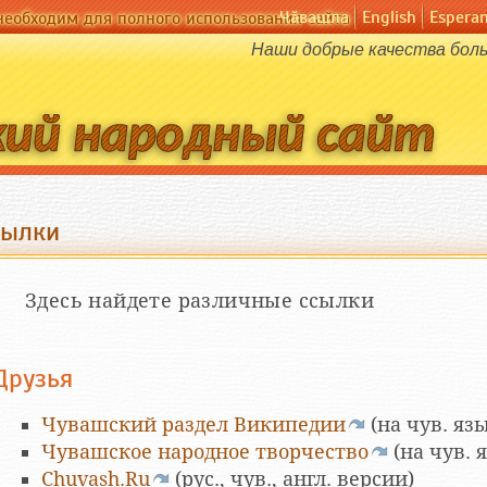
Чӑвашла
English
Espera
необходим для полного использования сайта
Наши добрые качества боль
сылки
Здесь найдете различные ссылки
Друзья
Чувашский раздел Википедии
(на чув. яз
Чувашское народное творчество
(на чув. 
Chuvash.Ru
(рус., чув., англ. версии)